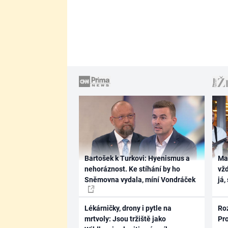
Bartošek k Turkovi: Hyenismus a
Ma
nehoráznost. Ke stíhání by ho
vž
Sněmovna vydala, míní Vondráček
já,
Lékárničky, drony i pytle na
Ro
mrtvoly: Jsou tržiště jako
Pr