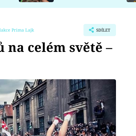
dakce Prima Lajk
SDÍLET
ů na celém světě –