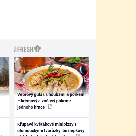
Vepřový guláš s houbami a pórkem
– krémový a voňavý pokrm z
jednoho hrnce
Křupavé květákové minipizzy s
olomouckými tvarůžky: bezlepkový