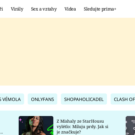
ři
Virály
Sex a vztahy
Videa
Sledujte prima+
Showbyznys
Extrém
VIRÁLY
KURIOZITY
VIDEA
KVÍZY
S VÉMOLA
ONLYFANS
SHOPAHOLICADEL
CLASH OF
Z Mishaly ze StarHousu
vylétlo: Miluju prdy. Jak si
co
je značkuje?