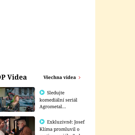
P Videa
Všechna videa
Sledujte
komediální seriál
Agrometal
exkluzivně na
prima+
Exkluzivně: Josef
Klíma promluvil o