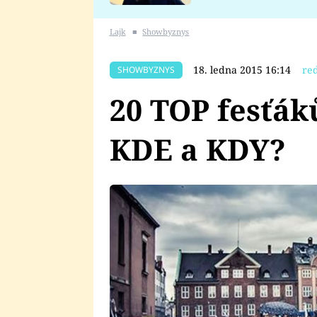
se v Plzni stalo
Lajk
■
Showbyznys
18. ledna 2015 16:14
re
SHOWBYZNYS
20 TOP fesťák
KDE a KDY?