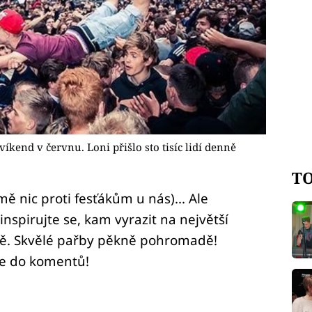
íkend v červnu. Loni přišlo sto tisíc lidí denně
TO
ě nic proti fesťákům u nás)... Ale
nspirujte se, kam vyrazit na největší
ětě. Skvělé pařby pěkně pohromadě!
te do komentů!