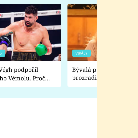
S
VIRÁLY
Bývalá pornoherečka
prozradila, co ji šokova
ho Vémolu. Proč
natáčení Euforie. Vážně
ji zápasit s ním než
bylo drsnější než hanba
 Kinclem?
filmy?