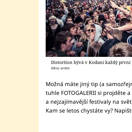
Distortion bývá v Kodani každý první v
Zdroj: archiv
Možná máte jiný tip (a samozřejm
tuhle FOTOGALERII si projděte a i
a nejzajímavější festivaly na sv
Kam se letos chystáte vy? Napiš