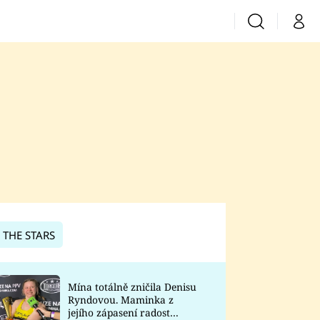
Vyhledávání
Můj 
Prima+
CNN Prima News
Prima Fresh
Prima Living
Prima Zoom
 THE STARS
Prima Lajk
Mína totálně zničila Denisu
Ryndovou. Maminka z
Sledujte nás
jejího zápasení radost