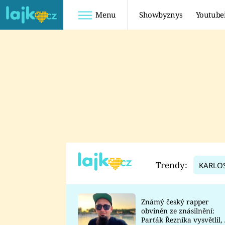
Menu
Showbyznys
Youtube
Youtuberky
Youtubeři
SHOPAHOLICADEL
FATTYPILLOW
ANNA ŠULC
FREESCOOT
SUGAR DENNY
ADAM KAJUMI
LADUŠKA
TADEÁŠ KUBĚNKA
DOMINIKA
DATEL
Trendy:
KARLO
MYSLIVCOVÁ
Známý český rapper
obviněn ze znásilnění:
Parťák Řezníka vysvětlil, 