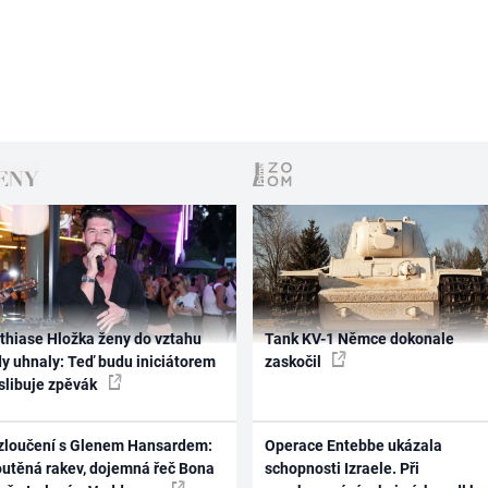
thiase Hložka ženy do vztahu
Tank KV-1 Němce dokonale
dy uhnaly: Teď budu iniciátorem
zaskočil
 slibuje zpěvák
zloučení s Glenem Hansardem:
Operace Entebbe ukázala
outěná rakev, dojemná řeč Bona
schopnosti Izraele. Při