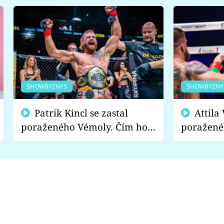
SHOWBYZNYS
SHOWBYZNY
Patrik Kincl se zastal
Attila Végh podpořil
poraženého Vémoly. Čím ho
poražené
fanoušci naštvali?
chce radě
s vítězem