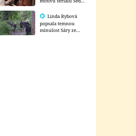
motivu seriálu Sedm
schodů k moci
Linda Rybová
popsala temnou
minulost Sáry ze
seriálu Zákony vlka