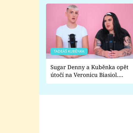
TADEÁŠ KUBĚNKA
Sugar Denny a Kuběnka opět
útočí na Veronicu Biasiol.
Proč je podle nich falešná a
lže o své nevěře?