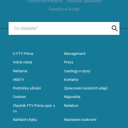
Tvarohové knedlíky
Nejlepší palačinky
Švestkový koláč
O FTV Prima
Management
Volná místa
Press
Reklama
Castingy a výzvy
HbbTV
Kontakty
Podmínky užívání
Zpracování osobních údajů
Cookies
Nápověda
Vlastník FTV Prima spol. s
Redakce
r.o.
Nahlásit chybu
Nastavení soukromí