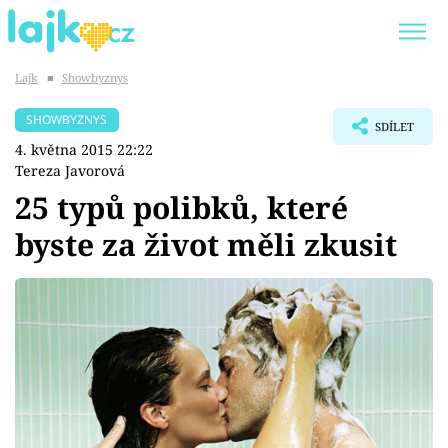
Lajk
■
Showbyznys
Trendy:
KARLOS VÉMOLA
ONLYFANS
SHOWBYZNYS
SDÍLET
SHOPAHOLICADEL
CLASH OF THE STARS
4. května 2015 22:22
Tereza Javorová
25 typů polibků, které
byste za život měli zkusit
Témata
Showbyznys
Youtubeři
Virály