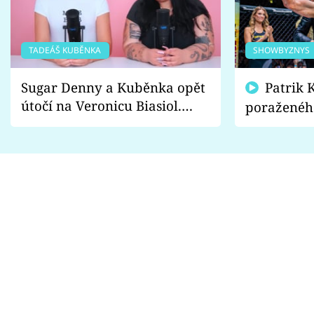
TADEÁŠ KUBĚNKA
SHOWBYZNYS
Sugar Denny a Kuběnka opět
Patrik Kincl se zastal
útočí na Veronicu Biasiol.
poraženéh
Proč je podle nich falešná a
fanoušci n
lže o své nevěře?