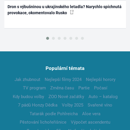
Dron s výbušninou u ukrajinského letadla? Narychlo spíchnutá
provokace, okomentovalo Rusko
Populární témata
Jak zhubnout
Nejlepší filmy 2024
Nejlepší horory
TV program
Změna času
Partie
Počasí
Kdy budou volby
ZOO Nové začátky
Auto – katalog
7 pádů Honzy Dědka
Volby 2025
Svařené víno
Tatarák podle Pohlreicha
Aloe vera
Pěstování lichořeřišnice
Výpočet ascendentu