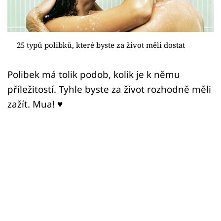
Sex a vztahy
Videa
25 typů polibků, které byste za život měli dostat
Sledujte prima+
Polibek má tolik podob, kolik je k němu
Přihlášení
příležitostí. Tyhle byste za život rozhodně měli
zažít. Mua! ♥
Sledujte nás