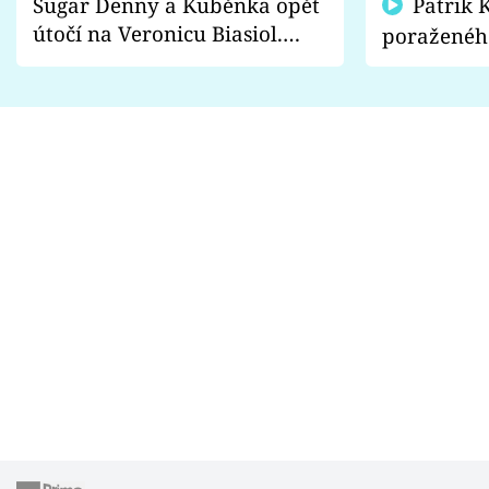
Sugar Denny a Kuběnka opět
Patrik Kincl se zastal
útočí na Veronicu Biasiol.
poraženéh
Proč je podle nich falešná a
fanoušci n
lže o své nevěře?