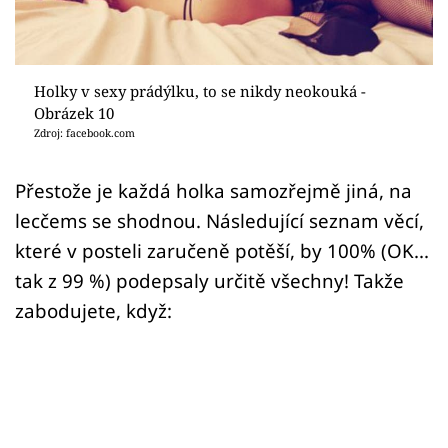
Sex a vztahy
Videa
Holky v sexy prádýlku, to se nikdy neokouká -
Sledujte prima+
Obrázek 10
Zdroj: facebook.com
Přihlášení
Přestože je každá holka samozřejmě jiná, na
lecčems se shodnou. Následující seznam věcí,
Sledujte nás
které v posteli zaručeně potěší, by 100% (OK...
tak z 99 %) podepsaly určitě všechny! Takže
zabodujete, když: