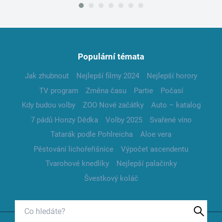
Populární témata
Jak zhubnout
Nejlepší filmy 2024
Nejlepší horory
TV program
Změna času
Partie
Počasí
Kdy budou volby
ZOO Nové začátky
Auto – katalog
7 pádů Honzy Dědka
Volby 2025
Svařené víno
Tatarák podle Pohlreicha
Aloe vera
Pěstování lichořeřišnice
Výpočet ascendentu
Tvarohové knedlíky
Nejlepší palačinky
Švestkový koláč