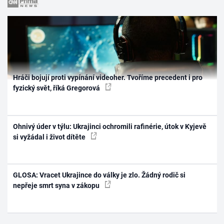
Hráči bojují proti vypínání videoher. Tvoříme precedent i pro
fyzický svět, říká Gregorová
Ohnivý úder v týlu: Ukrajinci ochromili rafinérie, útok v Kyjevě
si vyžádal i život dítěte
GLOSA: Vracet Ukrajince do války je zlo. Žádný rodič si
nepřeje smrt syna v zákopu