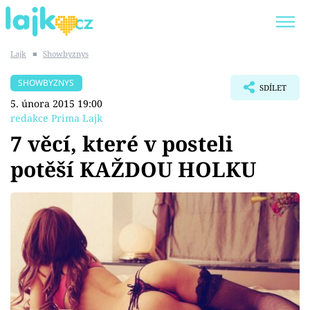
Lajk
■
Showbyznys
Trendy:
KARLOS VÉMOLA
ONLYFANS
SHOWBYZNYS
SDÍLET
SHOPAHOLICADEL
CLASH OF THE STARS
5. února 2015 19:00
redakce Prima Lajk
7 věcí, které v posteli
potěší KAŽDOU HOLKU
Témata
Showbyznys
Youtubeři
Virály