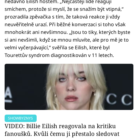
nedávno Eilish hostem. „Nejčastěji lidé reagují
smíchem, protože si myslí, že se snažím být vtipná,“
prozradila zpěvačka s tím, že taková reakce ji vždy
neuvěřitelně urazí. Při běžné konverzaci si toho však
mnohokrát ani nevšimnou. „Jsou to tiky, kterých byste
si ani nevšimli, když se mnou mluvíte, ale pro mě je to
velmi vyčerpávající,“ svěřila se Eilish, které byl
Tourettův syndrom diagnostikován v 11 letech.
SHOWBYZNYS
VIDEO: Billie Eilish reagovala na kritiku
fanoušků. Kvůli čemu ji přestalo sledovat