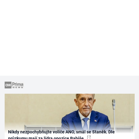
Nikdy nezpochybňujte voliče ANO, smál se Staněk. Dle
průzkumu mají za lídra opozice Babiše