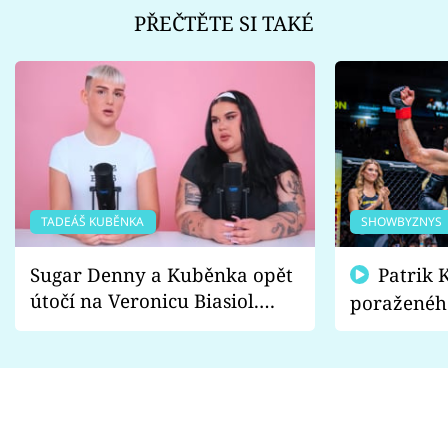
PŘEČTĚTE SI TAKÉ
TADEÁŠ KUBĚNKA
SHOWBYZNYS
Sugar Denny a Kuběnka opět
Patrik Kincl se zastal
útočí na Veronicu Biasiol.
poraženéh
Proč je podle nich falešná a
fanoušci n
lže o své nevěře?