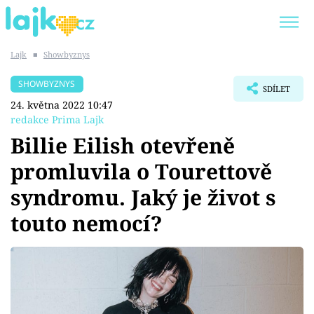
Lajk
■
Showbyznys
Trendy:
KARLOS VÉMOLA
ONLYFANS
SHOWBYZNYS
SDÍLET
SHOPAHOLICADEL
CLASH OF THE STARS
24. května 2022 10:47
redakce Prima Lajk
Billie Eilish otevřeně
promluvila o Tourettově
Témata
syndromu. Jaký je život s
Showbyznys
touto nemocí?
Youtubeři
Virály