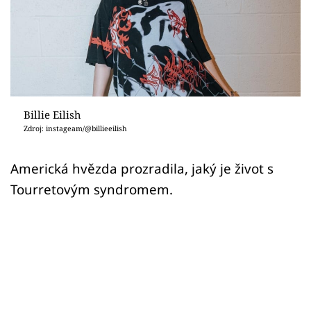
Sex a vztahy
Videa
Sledujte prima+
Přihlášení
Billie Eilish
Zdroj: instageam/@billieeilish
Sledujte nás
Americká hvězda prozradila, jaký je život s
Tourretovým syndromem.