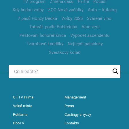
TV program
Změna času
Partie
Počasí
Kdy budou volby
ZOO Nové začátky
Auto – katalog
7 pádů Honzy Dědka
Volby 2025
Svařené víno
Tatarák podle Pohlreicha
Aloe vera
Pěstování lichořeřišnice
Výpočet ascendentu
Tvarohové knedlíky
Nejlepší palačinky
Švestkový koláč
O FTV Prima
Management
Volná místa
Press
Reklama
Castingy a výzvy
HbbTV
Kontakty