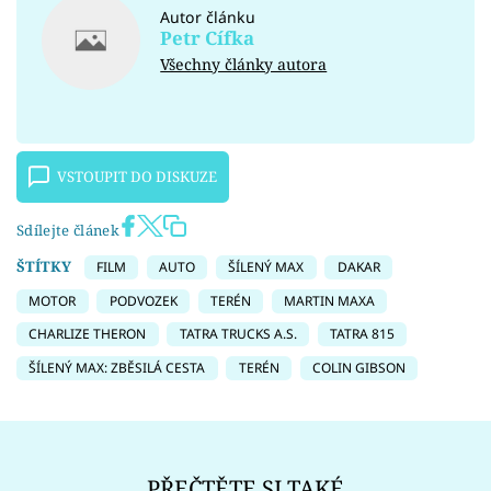
Autor článku
Petr Cífka
Všechny články autora
VSTOUPIT DO DISKUZE
Sdílejte článek
ŠTÍTKY
FILM
AUTO
ŠÍLENÝ MAX
DAKAR
MOTOR
PODVOZEK
TERÉN
MARTIN MAXA
CHARLIZE THERON
TATRA TRUCKS A.S.
TATRA 815
ŠÍLENÝ MAX: ZBĚSILÁ CESTA
TERÉN
COLIN GIBSON
PŘEČTĚTE SI TAKÉ