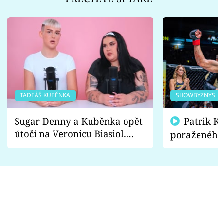
TADEÁŠ KUBĚNKA
SHOWBYZNYS
Sugar Denny a Kuběnka opět
Patrik Kincl se zastal
útočí na Veronicu Biasiol.
poraženéh
Proč je podle nich falešná a
fanoušci n
lže o své nevěře?