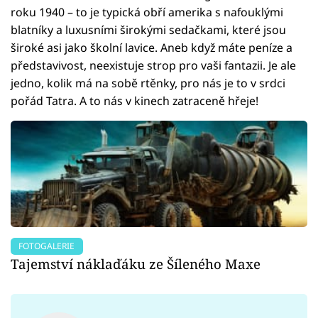
roku 1940 – to je typická obří amerika s nafouklými
blatníky a luxusními širokými sedačkami, které jsou
široké asi jako školní lavice. Aneb když máte peníze a
představivost, neexistuje strop pro vaši fantazii. Je ale
jedno, kolik má na sobě rtěnky, pro nás je to v srdci
pořád Tatra. A to nás v kinech zatraceně hřeje!
FOTOGALERIE
Tajemství náklaďáku ze Šíleného Maxe