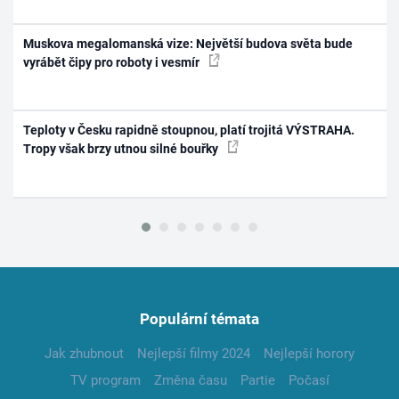
Muskova megalomanská vize: Největší budova světa bude
vyrábět čipy pro roboty i vesmír
Teploty v Česku rapidně stoupnou, platí trojitá VÝSTRAHA.
Tropy však brzy utnou silné bouřky
Populární témata
Jak zhubnout
Nejlepší filmy 2024
Nejlepší horory
TV program
Změna času
Partie
Počasí