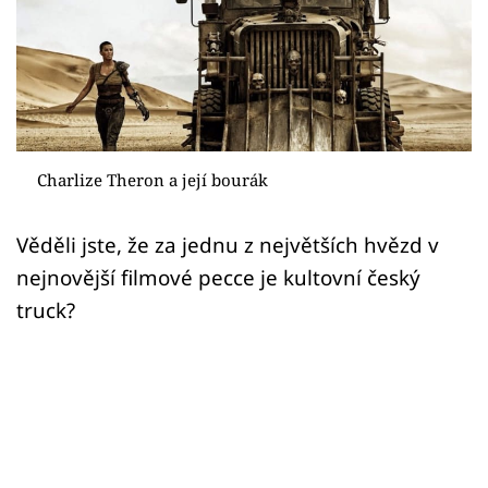
Sex a vztahy
Videa
Sledujte prima+
Přihlášení
Charlize Theron a její bourák
Věděli jste, že za jednu z největších hvězd v
Sledujte nás
nejnovější filmové pecce je kultovní český
truck?