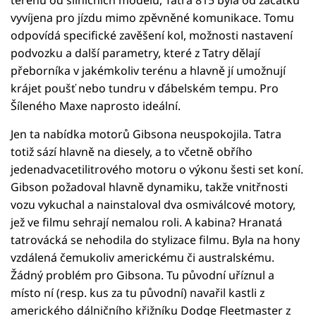
vyvíjena pro jízdu mimo zpěvněné komunikace. Tomu
odpovídá specifické zavěšení kol, možnosti nastavení
podvozku a další parametry, které z Tatry dělají
přeborníka v jakémkoliv terénu a hlavně jí umožnují
krájet poušť nebo tundru v ďábelském tempu. Pro
Šíleného Maxe naprosto ideální.
Jen ta nabídka motorů Gibsona neuspokojila. Tatra
totiž sází hlavně na diesely, a to včetně obřího
jedenadvacetilitrového motoru o výkonu šesti set koní.
Gibson požadoval hlavně dynamiku, takže vnitřnosti
vozu vykuchal a nainstaloval dva osmiválcové motory,
jež ve filmu sehrají nemalou roli. A kabina? Hranatá
tatrovácká se nehodila do stylizace filmu. Byla na hony
vzdálená čemukoliv americkému či australskému.
Žádný problém pro Gibsona. Tu původní uříznul a
místo ní (resp. kus za tu původní) navařil kastli z
amerického dálničního křižníku Dodge Fleetmaster z