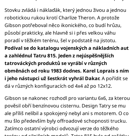
Stovku zvládá i náklaďák, který jednou živou a jednou
robotickou rukou krotí Charlize Theron. A protože
Gibson potřeboval něco ikonického, co budí hrůzu,
působí prakticky, ale hlavně si i přes velkou váhu
poradí v těžkém terénu, šel v podstatě na jistotu.
Podíval se do katalogu vojenských a nákladních aut
a zahlédnul Tatru 815. Jeden z nejúspěšnějších
tatrováckých produktů se vyrábí v různých
obměnách od roku 1983 dodnes. Karel Loprais s ním
i jeho nástupci už šestkrát vyhrál Dakar.
A pořídit se
dá v různých konfiguracích od 4x4 až po 12x12.
Gibson se nakonec rozhodl pro variantu 6x6, za kterou
pověsil obří benzínovou cisternu. Design Tatry se mu
ale příliš nelíbil a spokojený nebyl ani s motorem. O co
mu šlo především byly offroadové schopnosti trucku.
Zatímco ostatní výrobci odvozují verze do těžkého
terénu od silničních modelů, Tatra 815 byla od začátku