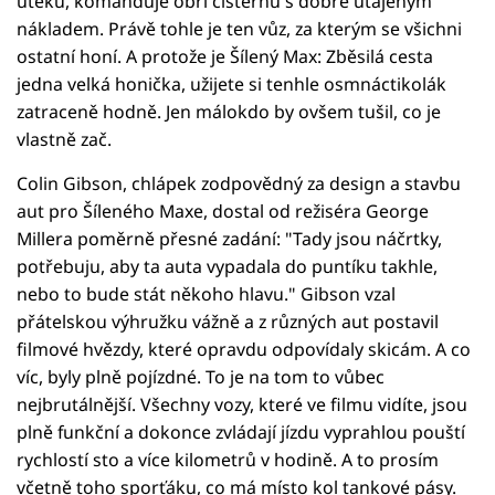
útěku, komanduje obří cisternu s dobře utajeným
nákladem. Právě tohle je ten vůz, za kterým se všichni
ostatní honí. A protože je Šílený Max: Zběsilá cesta
jedna velká honička, užijete si tenhle osmnáctikolák
zatraceně hodně. Jen málokdo by ovšem tušil, co je
vlastně zač.
Colin Gibson, chlápek zodpovědný za design a stavbu
aut pro Šíleného Maxe, dostal od režiséra George
Millera poměrně přesné zadání: "Tady jsou náčrtky,
potřebuju, aby ta auta vypadala do puntíku takhle,
nebo to bude stát někoho hlavu." Gibson vzal
přátelskou výhružku vážně a z různých aut postavil
filmové hvězdy, které opravdu odpovídaly skicám. A co
víc, byly plně pojízdné. To je na tom to vůbec
nejbrutálnější. Všechny vozy, které ve filmu vidíte, jsou
plně funkční a dokonce zvládají jízdu vyprahlou pouští
rychlostí sto a více kilometrů v hodině. A to prosím
včetně toho sporťáku, co má místo kol tankové pásy.