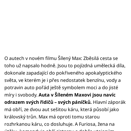
O autech v novém filmu Šílený Max: Zběsilá cesta se
toho už napsalo hodně. Jsou to pojízdná umělecká díla,
dokonale zapadající do pokřiveného apokalyptického
světa, ve kterém je i přes nedostatek benzínu, vody a
potravin auto pořád ještě symbolem moci a do jisté
míry i svobody.
Auta v Šíleném Maxovi jsou navíc
odrazem svých řidičů – svých páníčků.
Hlavní záporák
má obří, ze dvou aut sešitou káru, která působí jako
královský trůn. Max má oproti tomu starou
rozhrkanou káru, co dosluhuje. A Furiosa, žena na