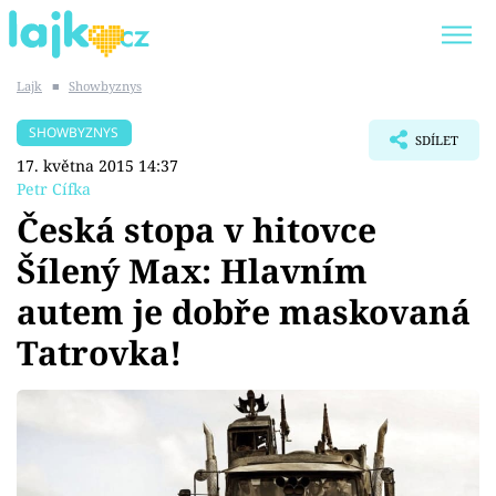
Lajk
■
Showbyznys
Trendy:
KARLOS VÉMOLA
ONLYFANS
SHOWBYZNYS
SDÍLET
SHOPAHOLICADEL
CLASH OF THE STARS
17. května 2015 14:37
Petr Cífka
Česká stopa v hitovce
Šílený Max: Hlavním
Témata
autem je dobře maskovaná
Showbyznys
Tatrovka!
Youtubeři
Virály