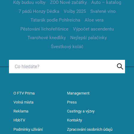
Kdy budou volby
ZOO Nové začátky
Auto – katalog
7 pádů Honzy Dědka
Volby 2025
Svařené víno
Tatarák podle Pohlreicha
Aloe vera
Pěstování lichořeřišnice
Výpočet ascendentu
Tvarohové knedlíky
Nejlepší palačinky
Švestkový koláč
O FTV Prima
Management
Volná místa
Press
Reklama
Castingy a výzvy
HbbTV
Kontakty
Podmínky užívání
Zpracování osobních údajů