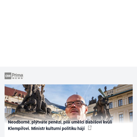
Neodborné, plýtváte penězi, píší umělci Babišovi kvůli
Klempířovi. Ministr kulturní politiku hájí