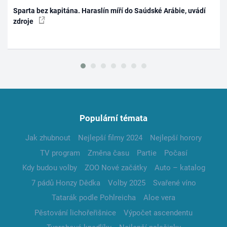
Sparta bez kapitána. Haraslín míří do Saúdské Arábie, uvádí
zdroje
Populární témata
Jak zhubnout
Nejlepší filmy 2024
Nejlepší horory
TV program
Změna času
Partie
Počasí
Kdy budou volby
ZOO Nové začátky
Auto – katalog
7 pádů Honzy Dědka
Volby 2025
Svařené víno
Tatarák podle Pohlreicha
Aloe vera
Pěstování lichořeřišnice
Výpočet ascendentu