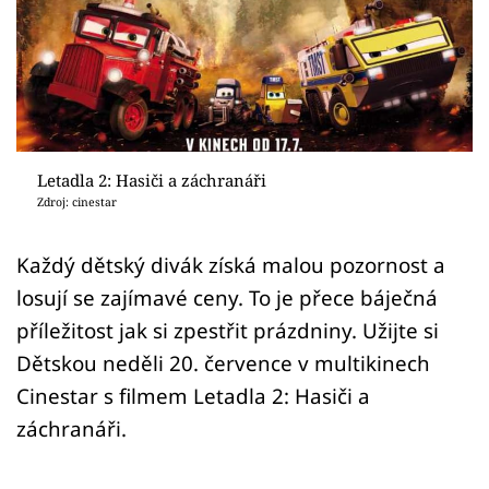
Sex a vztahy
Videa
Sledujte prima+
Přihlášení
Letadla 2: Hasiči a záchranáři
Zdroj: cinestar
Sledujte nás
Každý dětský divák získá malou pozornost a
losují se zajímavé ceny. To je přece báječná
příležitost jak si zpestřit prázdniny. Užijte si
Dětskou neděli 20. července v multikinech
Cinestar s filmem Letadla 2: Hasiči a
záchranáři.