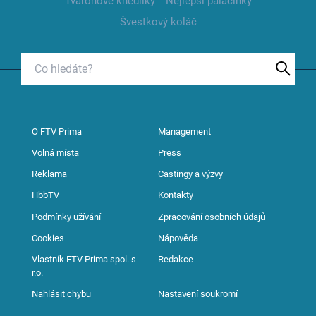
Tvarohové knedlíky
Nejlepší palačinky
Švestkový koláč
O FTV Prima
Management
Volná místa
Press
Reklama
Castingy a výzvy
HbbTV
Kontakty
Podmínky užívání
Zpracování osobních údajů
Cookies
Nápověda
Vlastník FTV Prima spol. s
Redakce
r.o.
Nahlásit chybu
Nastavení soukromí