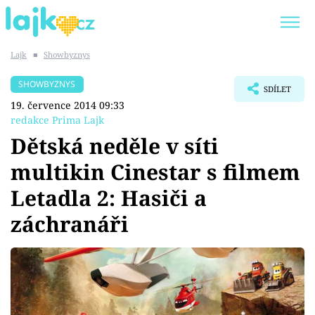
Lajk
■
Showbyznys
Trendy:
KARLOS VÉMOLA
ONLYFANS
SHOWBYZNYS
SDÍLET
SHOPAHOLICADEL
CLASH OF THE STARS
19. července 2014 09:33
redakce Prima Lajk
Dětská neděle v síti
multikin Cinestar s filmem
Témata
Letadla 2: Hasiči a
Showbyznys
záchranáři
Youtubeři
Virály