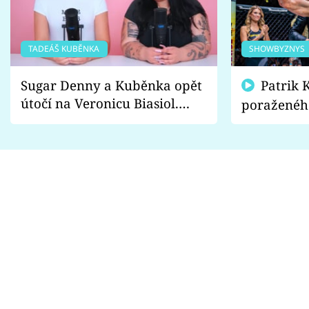
TADEÁŠ KUBĚNKA
SHOWBYZNYS
Sugar Denny a Kuběnka opět
Patrik Kincl se zastal
útočí na Veronicu Biasiol.
poraženéh
Proč je podle nich falešná a
fanoušci n
lže o své nevěře?