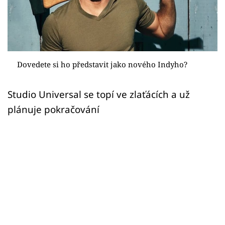
Sex a vztahy
Videa
Sledujte prima+
Dovedete si ho představit jako nového Indyho?
Přihlášení
Studio Universal se topí ve zlaťácích a už
plánuje pokračování
Sledujte nás