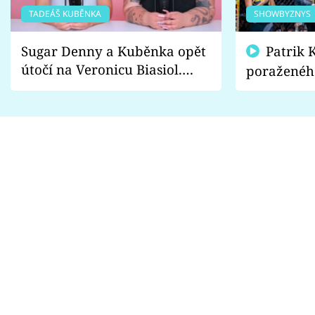
TADEÁŠ KUBĚNKA
SHOWBYZNYS
Sugar Denny a Kuběnka opět
Patrik Kincl se zastal
útočí na Veronicu Biasiol.
poraženéh
Proč je podle nich falešná a
fanoušci n
lže o své nevěře?