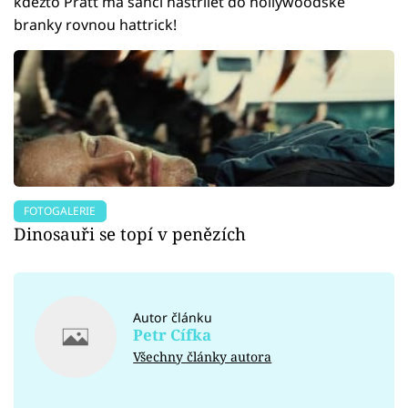
kdežto Pratt má šanci nastřílet do hollywoodské
branky rovnou hattrick!
FOTOGALERIE
Dinosauři se topí v penězích
Autor článku
Petr Cífka
Všechny články autora