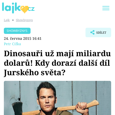
Lajk
■
Showbyznys
Trendy:
KARLOS VÉMOLA
ONLYFANS
SHOWBYZNYS
SDÍLET
SHOPAHOLICADEL
CLASH OF THE STARS
24. června 2015 16:41
Petr Cífka
Dinosauři už mají miliardu
dolarů! Kdy dorazí další díl
Témata
Jurského světa?
Showbyznys
Youtubeři
Virály