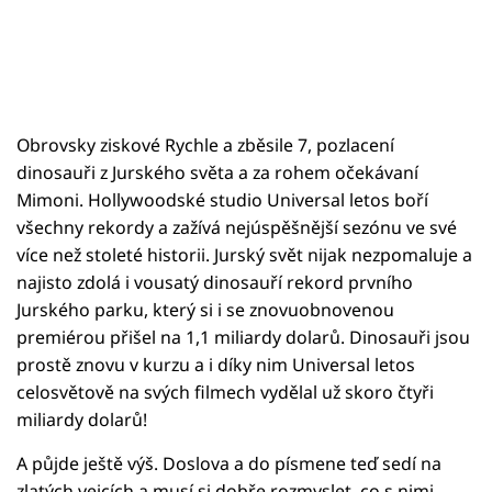
Obrovsky ziskové Rychle a zběsile 7, pozlacení
dinosauři z Jurského světa a za rohem očekávaní
Mimoni. Hollywoodské studio Universal letos boří
všechny rekordy a zažívá nejúspěšnější sezónu ve své
více než stoleté historii. Jurský svět nijak nezpomaluje a
najisto zdolá i vousatý dinosauří rekord prvního
Jurského parku, který si i se znovuobnovenou
premiérou přišel na 1,1 miliardy dolarů. Dinosauři jsou
prostě znovu v kurzu a i díky nim Universal letos
celosvětově na svých filmech vydělal už skoro čtyři
miliardy dolarů!
A půjde ještě výš. Doslova a do písmene teď sedí na
zlatých vejcích a musí si dobře rozmyslet, co s nimi