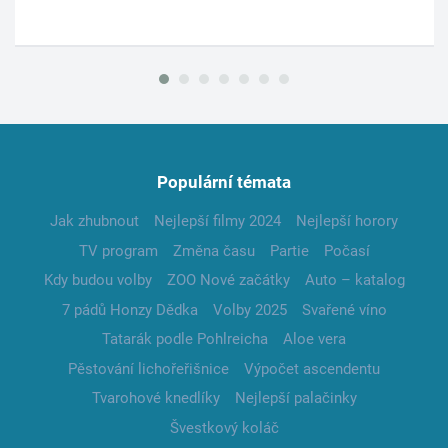
Populární témata
Jak zhubnout
Nejlepší filmy 2024
Nejlepší horory
TV program
Změna času
Partie
Počasí
Kdy budou volby
ZOO Nové začátky
Auto – katalog
7 pádů Honzy Dědka
Volby 2025
Svařené víno
Tatarák podle Pohlreicha
Aloe vera
Pěstování lichořeřišnice
Výpočet ascendentu
Tvarohové knedlíky
Nejlepší palačinky
Švestkový koláč