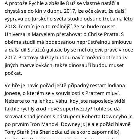
A protože Rychle a zběsile 8 už se vlastně natáčí a
chystá se do kin v dubnu 2017, lze očekávat, že další
výpravu do Jurského světa studio odsune třeba na léto
2018. Termín je o to reálnější, že se bude muset
Universal s Marvelem přetahovat o Chrise Pratta. S
oběma studii má podepsanou neprůstřelnou smlouvu
a další díl Strážců galaxie by se měl objevit právě v roce
2017. Prattovy služby budou navíc možná potřeba i v
jiných marvelovkách, takže dinosauři budou muset
počkat.
Ve hře je navíc pořád ještě případný restart Indiana
Jonese, o kterém se v souvislosti s Prattem mluví.
Neberte to na lehkou váhu, kdy jste naposledy viděli
takhle rychlý zrod nové superhvězdy? Tohle se dá
srovnat snad jenom s nástupem Roberta Downeyho Jr.
po prvním Iron Manovi. Downey Jr. je ale pořád hlavně
Tony Stark (na Sherlocka už se skoro zapomnělo),