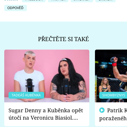
ODPOVĚĎ
PŘEČTĚTE SI TAKÉ
TADEÁŠ KUBĚNKA
SHOWBYZNYS
Sugar Denny a Kuběnka opět
Patrik Kincl se zastal
útočí na Veronicu Biasiol.
poraženéh
Proč je podle nich falešná a
fanoušci n