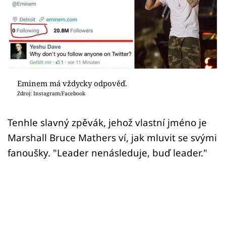
Sex a vztahy
Videa
Sledujte prima+
Přihlášení
Eminem má vždycky odpověď.
Zdroj: Instagram/Facebook
Sledujte nás
Tenhle slavný zpěvák, jehož vlastní jméno je
Marshall Bruce Mathers ví, jak mluvit se svými
fanoušky. "Leader nenásleduje, buď leader."