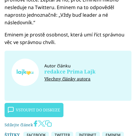
nesleduje na Twitteru. Eminem na to odpověděl
naprosto jednoznačně: „Vždy buď leader a né
následovník.“
Eminem je prostě osobnost, která umí říct správnou
věc ve správnou chvíli.
Autor článku
redakce Prima Lajk
Všechny články autora
VSTOUPIT DO DISKUZE
Sdílejte článek
ŠTÍTKY
FACEBOOK
TWITTER
INTERNET
EMINEM