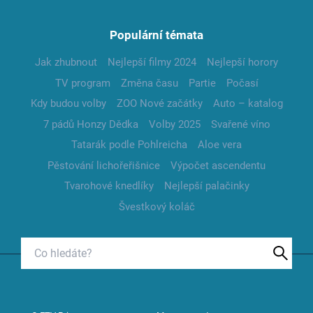
Populární témata
Jak zhubnout
Nejlepší filmy 2024
Nejlepší horory
TV program
Změna času
Partie
Počasí
Kdy budou volby
ZOO Nové začátky
Auto – katalog
7 pádů Honzy Dědka
Volby 2025
Svařené víno
Tatarák podle Pohlreicha
Aloe vera
Pěstování lichořeřišnice
Výpočet ascendentu
Tvarohové knedlíky
Nejlepší palačinky
Švestkový koláč