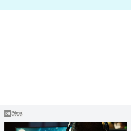
lže o své nevěře?