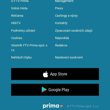
O FTV Prima
Management
Volná místa
Press
Reklama
Castingy a výzvy
HbbTV
Kontakty
Podmínky užívání
Zpracování osobních údajů
Cookies
Nápověda
Vlastník FTV Prima spol. s
Redakce
r.o.
Nahlásit chybu
Nastavení soukromí
App Store
Google Play
© FTV Prima spol. s r.o.