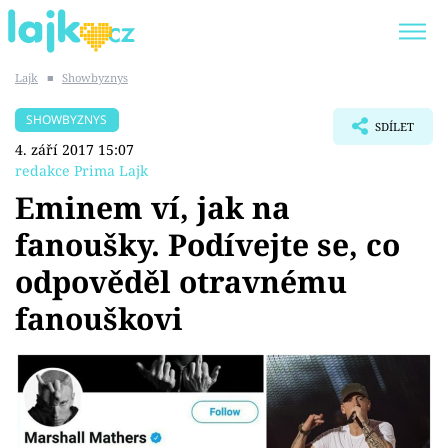
Lajk
■
Showbyznys
Trendy:
KARLOS VÉMOLA
ONLYFANS
SHOWBYZNYS
SDÍLET
SHOPAHOLICADEL
CLASH OF THE STARS
4. září 2017 15:07
redakce Prima Lajk
Eminem ví, jak na
fanoušky. Podívejte se, co
Témata
odpověděl otravnému
Showbyznys
fanouškovi
Youtubeři
Virály