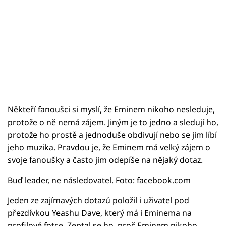
Někteří fanoušci si myslí, že Eminem nikoho nesleduje,
protože o ně nemá zájem. Jiným je to jedno a sledují ho,
protože ho prostě a jednoduše obdivují nebo se jim líbí
jeho muzika. Pravdou je, že Eminem má velký zájem o
svoje fanoušky a často jim odepíše na nějaký dotaz.
Buď leader, ne následovatel. Foto: facebook.com
Jeden ze zajímavých dotazů položil i uživatel pod
přezdívkou Yeashu Dave, který má i Eminema na
profilové fotce. Zeptal se ho, proč Eminem nikoho