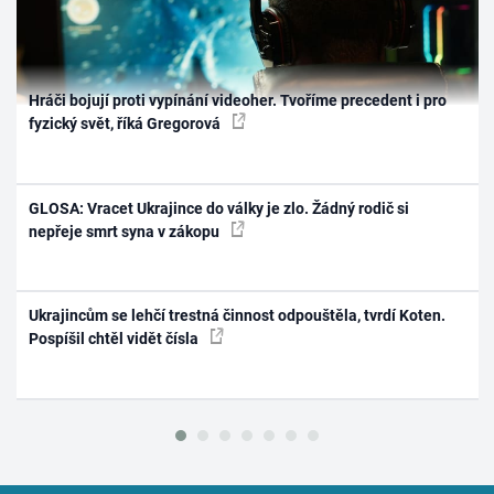
Hráči bojují proti vypínání videoher. Tvoříme precedent i pro
fyzický svět, říká Gregorová
GLOSA: Vracet Ukrajince do války je zlo. Žádný rodič si
nepřeje smrt syna v zákopu
Ukrajincům se lehčí trestná činnost odpouštěla, tvrdí Koten.
Pospíšil chtěl vidět čísla