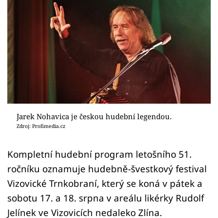
Sex a vztahy
Videa
Sledujte prima+
Přihlášení
Sledujte nás
Jarek Nohavica je českou hudební legendou.
Zdroj: Profimedia.cz
Kompletní hudební program letošního 51.
ročníku oznamuje hudebně-švestkový festival
Vizovické Trnkobraní, který se koná v pátek a
sobotu 17. a 18. srpna v areálu likérky Rudolf
Jelínek ve Vizovicích nedaleko Zlína.