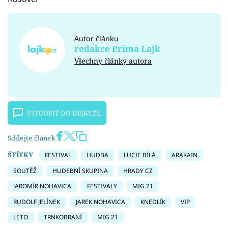
Autor článku
redakce Prima Lajk
Všechny články autora
VSTOUPIT DO DISKUZE
Sdílejte článek
ŠTÍTKY
FESTIVAL
HUDBA
LUCIE BÍLÁ
ARAKAIN
SOUTĚŽ
HUDEBNÍ SKUPINA
HRADY CZ
JAROMÍR NOHAVICA
FESTIVALY
MIG 21
RUDOLF JELÍNEK
JAREK NOHAVICA
KNEDLÍK
VIP
LÉTO
TRNKOBRANÍ
MIG 21