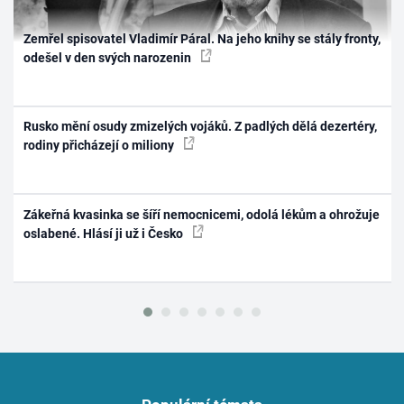
Zemřel spisovatel Vladimír Páral. Na jeho knihy se stály fronty,
odešel v den svých narozenin
Rusko mění osudy zmizelých vojáků. Z padlých dělá dezertéry,
rodiny přicházejí o miliony
Zákeřná kvasinka se šíří nemocnicemi, odolá lékům a ohrožuje
oslabené. Hlásí ji už i Česko