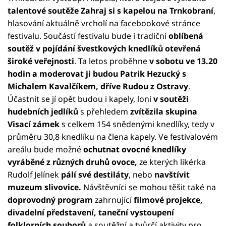
talentové soutěže Zahraj si s kapelou na Trnkobraní
,
hlasování aktuálně vrcholí na facebookové stránce
festivalu. Součástí festivalu bude i tradiční
oblíbená
soutěž v pojídání švestkových knedlíků otevřená
široké veřejnosti
. Ta letos proběhne
v sobotu ve 13.20
hodin a moderovat ji budou Patrik Hezucký s
Michalem Kavalčíkem, dříve Rudou z Ostravy
.
Účastnit se jí opět budou i kapely, loni
v soutěži
hudebních jedlíků
s přehledem
zvítězila skupina
Visací zámek
s celkem 154 snědenými knedlíky, tedy v
průměru 30,8 knedlíku na člena kapely. Ve festivalovém
areálu bude možné
ochutnat ovocné knedlíky
vyráběné z různých druhů ovoce,
ze kterých likérka
Rudolf Jelínek
pálí své destiláty
, nebo
navštívit
muzeum slivovice.
Návštěvníci se mohou těšit také na
doprovodný program
zahrnující
filmové projekce,
divadelní představení, taneční vystoupení
folklorních souborů
a soutěžní a tvůrčí aktivity pro