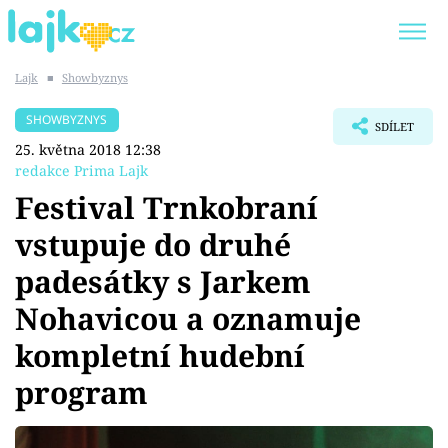
Lajk
■
Showbyznys
Trendy:
KARLOS VÉMOLA
ONLYFANS
SHOWBYZNYS
SDÍLET
SHOPAHOLICADEL
CLASH OF THE STARS
25. května 2018 12:38
redakce Prima Lajk
Festival Trnkobraní
vstupuje do druhé
Témata
padesátky s Jarkem
Showbyznys
Nohavicou a oznamuje
kompletní hudební
Youtubeři
program
Virály