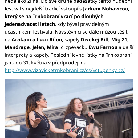
nedaleko Zlína. Do své druhé padesátky tento hudební
festival s nejdelší tradicí vstoupí s
Jarkem Nohavicou,
který se na Trnkobraní vrací po dlouhých
jedenadvaceti letech
, kdy býval pravidelným
účastníkem festivalu. Návštěvníci se dále můžou těšit
na
Arakain a Lucii Bílou
, kapely
Divokej Bill, Mig 21,
Mandrage, Jelen, Mirai
či zpěvačku
Ewu Farnou
a další
interprety a kapely. Poslední levné lístky na Trnkobraní
jsou do 31. května v předprodeji na
http://www.vizovicketrnkobrani.cz/cs/vstupenky-cz/