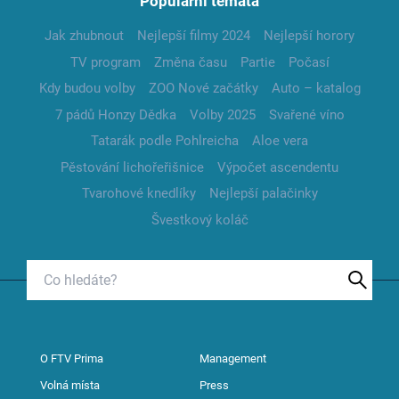
Populární témata
Jak zhubnout
Nejlepší filmy 2024
Nejlepší horory
TV program
Změna času
Partie
Počasí
Kdy budou volby
ZOO Nové začátky
Auto – katalog
7 pádů Honzy Dědka
Volby 2025
Svařené víno
Tatarák podle Pohlreicha
Aloe vera
Pěstování lichořeřišnice
Výpočet ascendentu
Tvarohové knedlíky
Nejlepší palačinky
Švestkový koláč
O FTV Prima
Management
Volná místa
Press