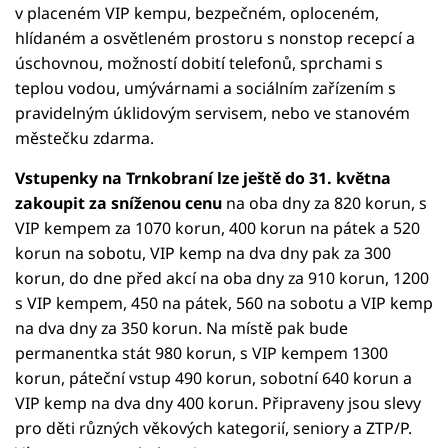
v placeném VIP kempu, bezpečném, oploceném,
hlídaném a osvětleném prostoru s nonstop recepcí a
úschovnou, možností dobití telefonů, sprchami s
teplou vodou, umývárnami a sociálním zařízením s
pravidelným úklidovým servisem, nebo ve stanovém
městečku zdarma.
Vstupenky na Trnkobraní lze ještě do 31. května
zakoupit za sníženou cenu
na oba dny za 820 korun, s
VIP kempem za 1070 korun, 400 korun na pátek a 520
korun na sobotu, VIP kemp na dva dny pak za 300
korun, do dne před akcí na oba dny za 910 korun, 1200
s VIP kempem, 450 na pátek, 560 na sobotu a VIP kemp
na dva dny za 350 korun. Na místě pak bude
permanentka stát 980 korun, s VIP kempem 1300
korun, páteční vstup 490 korun, sobotní 640 korun a
VIP kemp na dva dny 400 korun. Připraveny jsou slevy
pro děti různých věkových kategorií, seniory a ZTP/P.