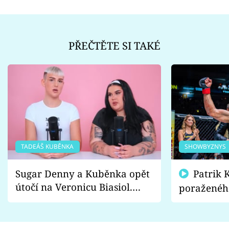
PŘEČTĚTE SI TAKÉ
TADEÁŠ KUBĚNKA
SHOWBYZNYS
Sugar Denny a Kuběnka opět
Patrik Kincl se zastal
útočí na Veronicu Biasiol.
poraženéh
Proč je podle nich falešná a
fanoušci n
lže o své nevěře?