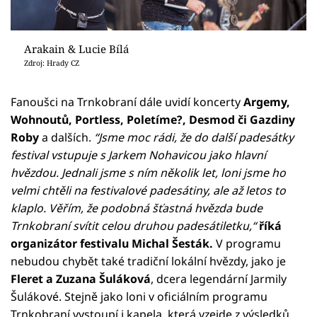
Arakain & Lucie Bílá
Zdroj: Hrady CZ
Fanoušci na Trnkobraní dále uvidí koncerty
Argemy,
Wohnoutů, Portless, Poletíme?, Desmod či Gazdiny
Roby
a dalších.
“Jsme moc rádi, že do další padesátky
festival vstupuje s Jarkem Nohavicou jako hlavní
hvězdou. Jednali jsme s ním několik let, loni jsme ho
velmi chtěli na festivalové padesátiny, ale až letos to
klaplo. Věřím, že podobná šťastná hvězda bude
Trnkobraní svítit celou druhou padesátiletku,“
říká
organizátor festivalu Michal Šesták.
V programu
nebudou chybět také tradiční lokální hvězdy, jako je
Fleret a Zuzana Šuláková
, dcera legendární Jarmily
Šulákové. Stejně jako loni v oficiálním programu
Trnkobraní vystoupí i kapela, která vzejde z výsledků