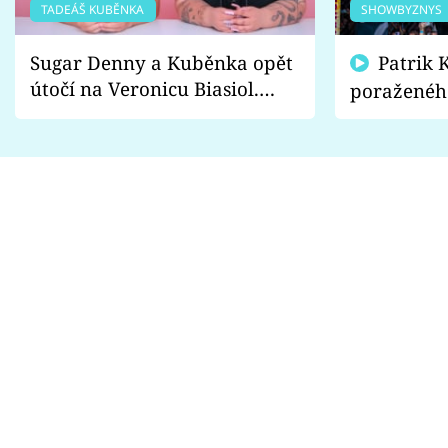
TADEÁŠ KUBĚNKA
SHOWBYZNYS
Sugar Denny a Kuběnka opět
Patrik Kincl se zastal
útočí na Veronicu Biasiol.
poraženéh
Proč je podle nich falešná a
fanoušci n
lže o své nevěře?