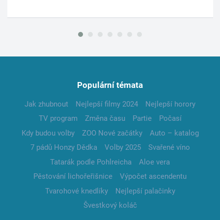
Populární témata
Jak zhubnout
Nejlepší filmy 2024
Nejlepší horory
TV program
Změna času
Partie
Počasí
Kdy budou volby
ZOO Nové začátky
Auto – katalog
7 pádů Honzy Dědka
Volby 2025
Svařené víno
Tatarák podle Pohlreicha
Aloe vera
Pěstování lichořeřišnice
Výpočet ascendentu
Tvarohové knedlíky
Nejlepší palačinky
Švestkový koláč