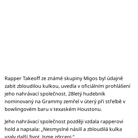
Rapper Takeoff ze známé skupiny Migos byl údajně
zabit zbloudilou kulkou, uvedla v oficiálním prohlášení
jeho nahrávací společnost. 28letý hudebník
nominovaný na Grammy zemřel v úterý při střelbě v
bowlingovém baru v texaském Houstonu.
Jeho nahrávací společnost později vzdala rapperovi
hold a napsala: „Nesmyslné násilí a zbloudilá kulka
vzaly další život. Jsme zdrceni.“