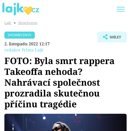
Lajk
■
Showbyznys
Trendy:
KARLOS VÉMOLA
ONLYFANS
SHOWBYZNYS
SDÍLET
SHOPAHOLICADEL
CLASH OF THE STARS
2. listopadu 2022 12:17
redakce Prima Lajk
FOTO: Byla smrt rappera
Takeoffa nehoda?
Témata
Nahrávací společnost
Showbyznys
prozradila skutečnou
příčinu tragédie
Youtubeři
Virály