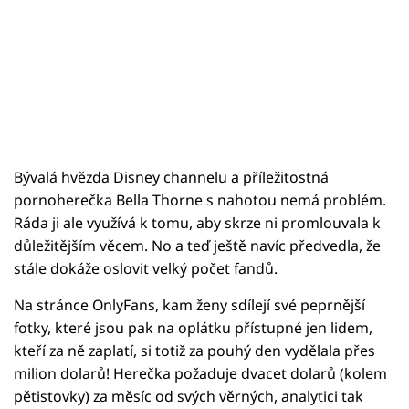
Bývalá hvězda Disney channelu a příležitostná
pornoherečka Bella Thorne s nahotou nemá problém.
Ráda ji ale využívá k tomu, aby skrze ni promlouvala k
důležitějším věcem. No a teď ještě navíc předvedla, že
stále dokáže oslovit velký počet fandů.
Na stránce OnlyFans, kam ženy sdílejí své peprnější
fotky, které jsou pak na oplátku přístupné jen lidem,
kteří za ně zaplatí, si totiž za pouhý den vydělala přes
milion dolarů! Herečka požaduje dvacet dolarů (kolem
pětistovky) za měsíc od svých věrných, analytici tak