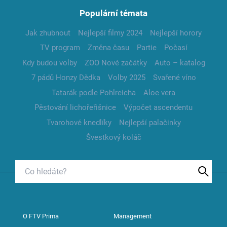
Populární témata
Jak zhubnout
Nejlepší filmy 2024
Nejlepší horory
TV program
Změna času
Partie
Počasí
Kdy budou volby
ZOO Nové začátky
Auto – katalog
7 pádů Honzy Dědka
Volby 2025
Svařené víno
Tatarák podle Pohlreicha
Aloe vera
Pěstování lichořeřišnice
Výpočet ascendentu
Tvarohové knedlíky
Nejlepší palačinky
Švestkový koláč
O FTV Prima
Management