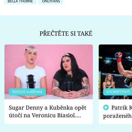
BELLA THORNE
ONLYFANS
PŘEČTĚTE SI TAKÉ
TADEÁŠ KUBĚNKA
SHOWBYZNYS
Sugar Denny a Kuběnka opět
Patrik Kincl se zastal
útočí na Veronicu Biasiol.
poraženéh
Proč je podle nich falešná a
fanoušci n
lže o své nevěře?