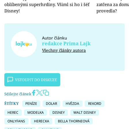
oblíbenými superhrdiny. Všiml si ho i šéf
zatčena za domá
Disney!
provedla?
Autor článku
redakce Prima Lajk
Všechny články autora
VSTOUPIT DO DISKUZE
Sdílejte článek
ŠTÍTKY
PENÍZE
DOLAR
HVĚZDA
REKORD
HEREC
MODELKA
DISNEY
WALT DISNEY
ONLYFANS
HERECKA
BELLA THORNEOVÁ