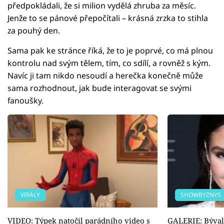
předpokládali, že si milion vydělá zhruba za měsíc.
Jenže to se pánové přepočítali – krásná zrzka to stihla
za pouhý den.
Sama pak ke stránce říká, že to je poprvé, co má plnou
kontrolu nad svým tělem, tím, co sdílí, a rovněž s kým.
Navíc ji tam nikdo nesoudí a herečka konečně může
sama rozhodnout, jak bude interagovat se svými
fanoušky.
VIRÁLY
SHOWBYZNYS
VIDEO: Týpek natočil parádního video s
GALERIE: Býval