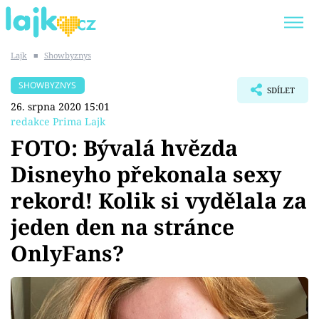
Lajk
■
Showbyznys
Trendy:
KARLOS VÉMOLA
ONLYFANS
SHOWBYZNYS
SDÍLET
SHOPAHOLICADEL
CLASH OF THE STARS
26. srpna 2020 15:01
redakce Prima Lajk
FOTO: Bývalá hvězda
Disneyho překonala sexy
Témata
rekord! Kolik si vydělala za
Showbyznys
jeden den na stránce
OnlyFans?
Youtubeři
Virály