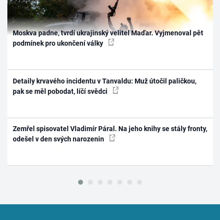
Moskva padne, tvrdí ukrajinský velitel Maďar. Vyjmenoval pět
podmínek pro ukončení války
Detaily krvavého incidentu v Tanvaldu: Muž útočil paličkou,
pak se měl pobodat, líčí svědci
Zemřel spisovatel Vladimír Páral. Na jeho knihy se stály fronty,
odešel v den svých narozenin