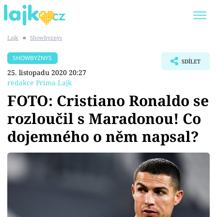
Lajk
■
Showbyznys
Trendy:
KARLOS VÉMOLA
ONLYFANS
SHOWBYZNYS
SDÍLET
SHOPAHOLICADEL
CLASH OF THE STARS
25. listopadu 2020 20:27
redakce Prima Lajk
FOTO: Cristiano Ronaldo se
rozloučil s Maradonou! Co
Témata
dojemného o něm napsal?
Showbyznys
Youtubeři
Virály