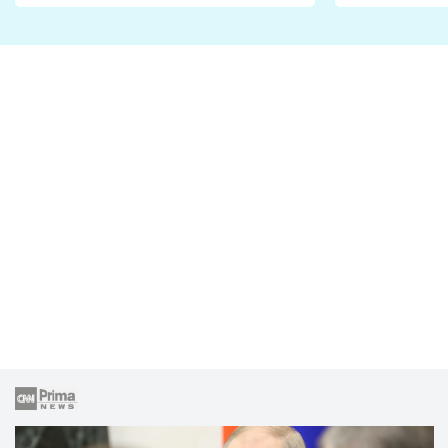
Proč je podle nich falešná a
fanoušci n
lže o své nevěře?