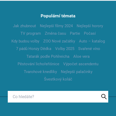
Populární témata
Jak zhubnout
Nejlepší filmy 2024
Nejlepší horory
TV program
Změna času
Partie
Počasí
Kdy budou volby
ZOO Nové začátky
Auto – katalog
7 pádů Honzy Dědka
Volby 2025
Svařené víno
Tatarák podle Pohlreicha
Aloe vera
Pěstování lichořeřišnice
Výpočet ascendentu
Tvarohové knedlíky
Nejlepší palačinky
Švestkový koláč