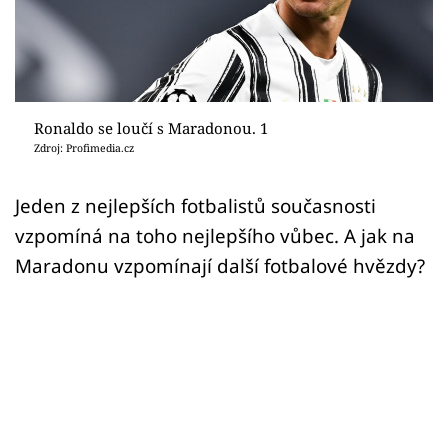
Sex a vztahy
Videa
Sledujte prima+
Ronaldo se loučí s Maradonou. 1
Zdroj: Profimedia.cz
Přihlášení
Jeden z nejlepších fotbalistů současnosti
vzpomíná na toho nejlepšího vůbec. A jak na
Sledujte nás
Maradonu vzpomínají další fotbalové hvězdy?