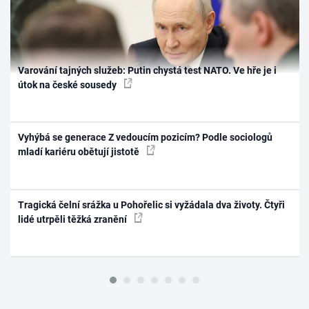
Varování tajných služeb: Putin chystá test NATO. Ve hře je i
útok na české sousedy
Vyhýbá se generace Z vedoucím pozicím? Podle sociologů
mladí kariéru obětují jistotě
Tragická čelní srážka u Pohořelic si vyžádala dva životy. Čtyři
lidé utrpěli těžká zranění