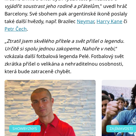
vyjádřit soustrast jeho rodině a přátelům
," uvedl hráč
Barcelony. Své sbohem pak argentinské ikoně poslaly
také další hvězdy, např. Brazilec
Neymar
,
Harry Kane
či
Petr Čech
.
„
Ztratil jsem skvělého přítele a svět přišel o legendu.
Určitě si spolu jednou zakopeme. Nahoře v nebi
,“
vzkázala další fotbalová legenda Pelé. Fotbalový svět
zkrátka přišel o velikána a nehraditelnou osobnosti,
která bude zatraceně chybět.
SHOWBYZNYS
ZAJÍMAVOSTI