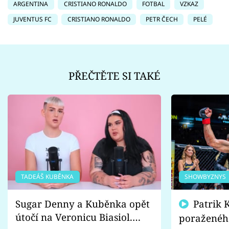
ARGENTINA
CRISTIANO RONALDO
FOTBAL
VZKAZ
JUVENTUS FC
CRISTIANO RONALDO
PETR ČECH
PELÉ
PŘEČTĚTE SI TAKÉ
TADEÁŠ KUBĚNKA
SHOWBYZNYS
Sugar Denny a Kuběnka opět
Patrik Kincl se zastal
útočí na Veronicu Biasiol.
poraženéh