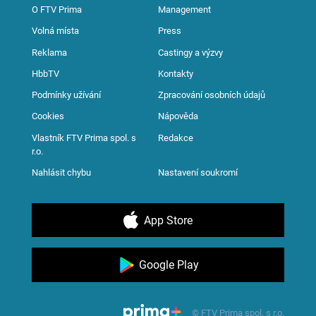
O FTV Prima
Management
Volná místa
Press
Reklama
Castingy a výzvy
HbbTV
Kontakty
Podmínky užívání
Zpracování osobních údajů
Cookies
Nápověda
Vlastník FTV Prima spol. s
Redakce
r.o.
Nahlásit chybu
Nastavení soukromí
App Store
Google Play
© FTV Prima spol. s r.o.