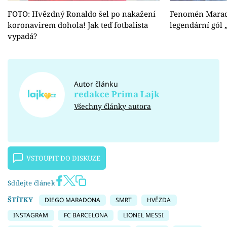
FOTO: Hvězdný Ronaldo šel po nakažení
Fenomén Marad
koronavirem dohola! Jak teď fotbalista
legendární gól
vypadá?
Autor článku
redakce Prima Lajk
Všechny články autora
VSTOUPIT DO DISKUZE
Sdílejte článek
ŠTÍTKY
DIEGO MARADONA
SMRT
HVĚZDA
INSTAGRAM
FC BARCELONA
LIONEL MESSI