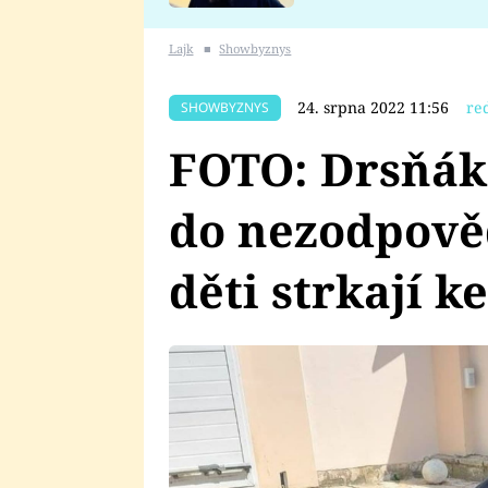
se v Plzni stalo
Lajk
■
Showbyznys
24. srpna 2022 11:56
re
SHOWBYZNYS
FOTO: Drsňák
do nezodpově
děti strkají ke