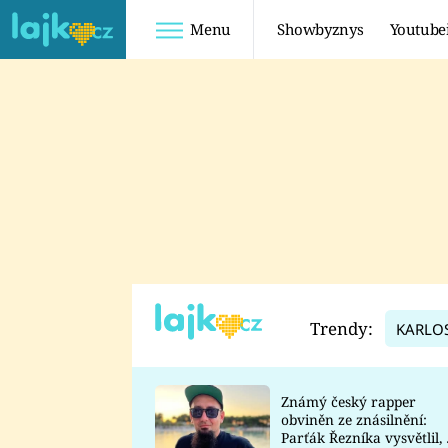
Menu
Showbyznys
Youtube
Youtuberky
Youtubeři
SHOPAHOLICADEL
FATTYPILLOW
ANNA ŠULC
FREESCOOT
SUGAR DENNY
ADAM KAJUMI
LADUŠKA
TADEÁŠ KUBĚNKA
DOMINIKA
DATEL
Trendy:
KARLO
MYSLIVCOVÁ
Známý český rapper
obviněn ze znásilnění:
Parťák Řezníka vysvětlil, 