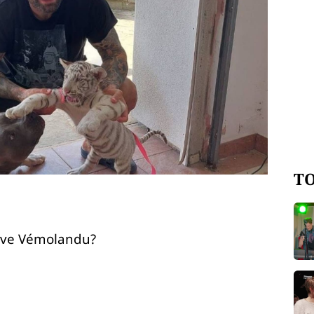
TO
t ve Vémolandu?