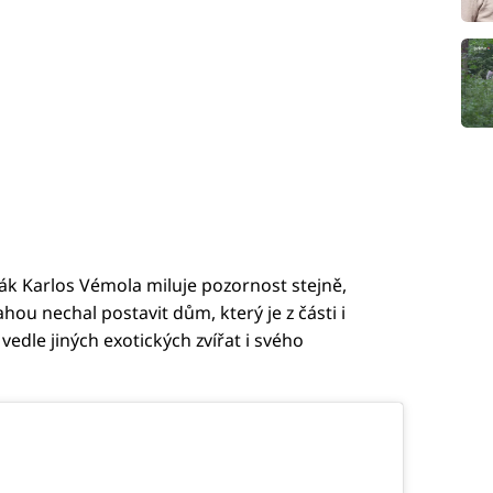
k Karlos Vémola miluje pozornost stejně,
rahou nechal postavit dům, který je z části i
edle jiných exotických zvířat i svého