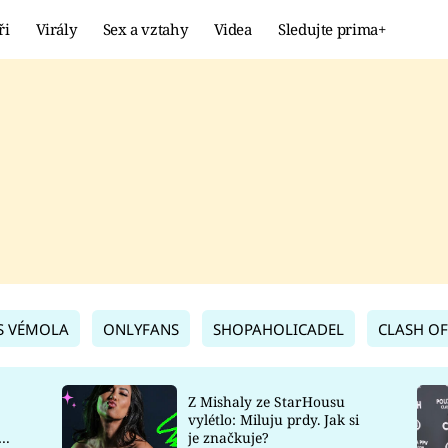
ři
Virály
Sex a vztahy
Videa
Sledujte prima+
Showbyznys
Extrém
VIRÁLY
KURIOZITY
VIDEA
KVÍZY
S VÉMOLA
ONLYFANS
SHOPAHOLICADEL
CLASH OF
Z Mishaly ze StarHousu
vylétlo: Miluju prdy. Jak si
co
je značkuje?