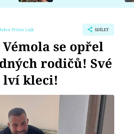
dakce Prima Lajk
SDÍLET
 Vémola se opřel
dných rodičů! Své
 lví kleci!