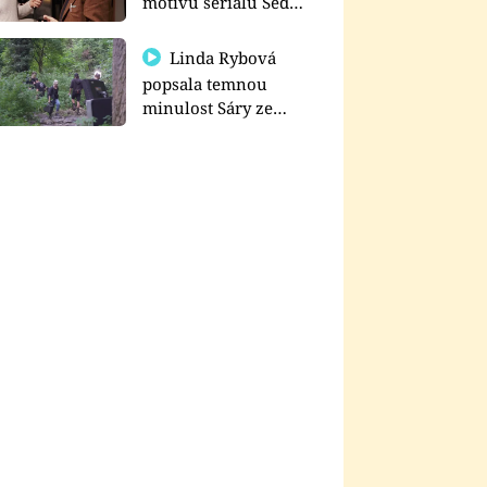
motivu seriálu Sedm
schodů k moci
Linda Rybová
popsala temnou
minulost Sáry ze
seriálu Zákony vlka