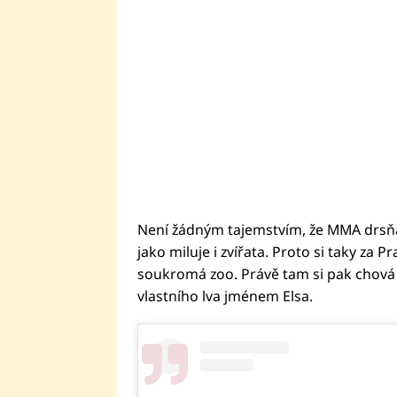
Není žádným tajemstvím, že MMA drsňá
jako miluje i zvířata. Proto si taky za P
soukromá zoo. Právě tam si pak chová v
vlastního lva jménem Elsa.