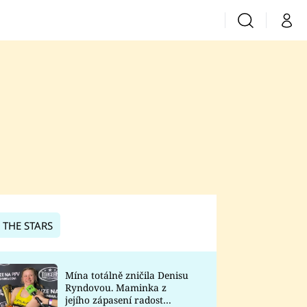
Vyhledávání
Můj 
Prima+
CNN Prima News
Prima Fresh
Prima Living
Prima Zoom
 THE STARS
Prima Lajk
Mína totálně zničila Denisu
Ryndovou. Maminka z
Sledujte nás
jejího zápasení radost