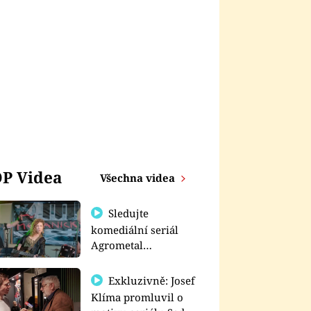
P Videa
Všechna videa
Sledujte
komediální seriál
Agrometal
exkluzivně na
prima+
Exkluzivně: Josef
Klíma promluvil o