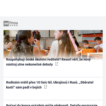
Rozpohybují české školství ředitelé? Resort věří, že nový
nástroj utne nekonečné debaty
Rodinám vrátil přes 10 tisíc těl, Ukrajinců i Rusů. „Sběratel
kostí“ sám padl v bojích
Počasí do konce prázdnin může překvapit. Detaily prozrazuje