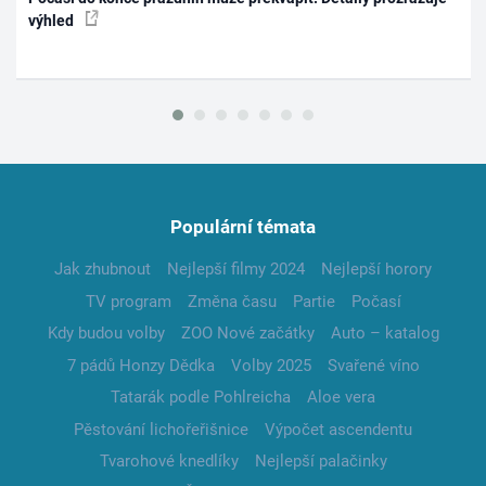
výhled
Populární témata
Jak zhubnout
Nejlepší filmy 2024
Nejlepší horory
TV program
Změna času
Partie
Počasí
Kdy budou volby
ZOO Nové začátky
Auto – katalog
7 pádů Honzy Dědka
Volby 2025
Svařené víno
Tatarák podle Pohlreicha
Aloe vera
Pěstování lichořeřišnice
Výpočet ascendentu
Tvarohové knedlíky
Nejlepší palačinky