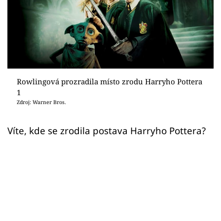
Sex a vztahy
Videa
Sledujte prima+
Přihlášení
Rowlingová prozradila místo zrodu Harryho Pottera
1
Zdroj: Warner Bros.
Sledujte nás
Víte, kde se zrodila postava Harryho Pottera?