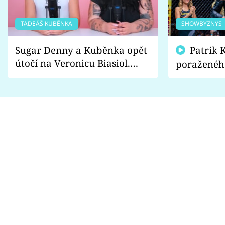
TADEÁŠ KUBĚNKA
SHOWBYZNYS
Sugar Denny a Kuběnka opět
Patrik Kincl se zastal
útočí na Veronicu Biasiol.
poraženéh
Proč je podle nich falešná a
fanoušci n
lže o své nevěře?