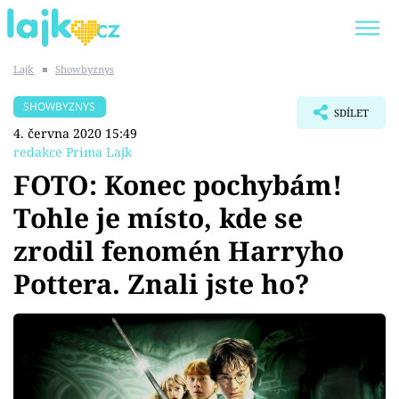
Lajk
■
Showbyznys
Trendy:
KARLOS VÉMOLA
ONLYFANS
SHOWBYZNYS
SDÍLET
SHOPAHOLICADEL
CLASH OF THE STARS
4. června 2020 15:49
redakce Prima Lajk
FOTO: Konec pochybám!
Tohle je místo, kde se
Témata
zrodil fenomén Harryho
Showbyznys
Pottera. Znali jste ho?
Youtubeři
Virály