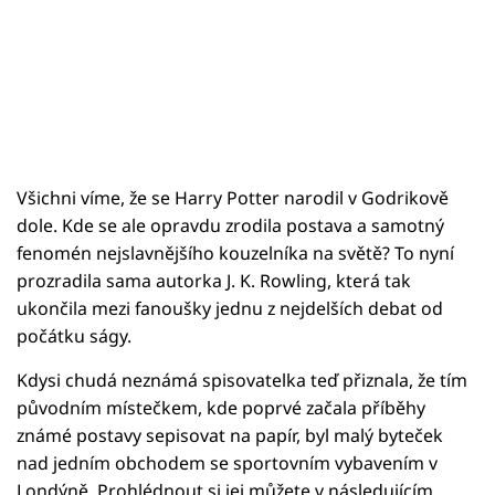
Všichni víme, že se Harry Potter narodil v Godrikově
dole. Kde se ale opravdu zrodila postava a samotný
fenomén nejslavnějšího kouzelníka na světě? To nyní
prozradila sama autorka J. K. Rowling, která tak
ukončila mezi fanoušky jednu z nejdelších debat od
počátku ságy.
Kdysi chudá neznámá spisovatelka teď přiznala, že tím
původním místečkem, kde poprvé začala příběhy
známé postavy sepisovat na papír, byl malý byteček
nad jedním obchodem se sportovním vybavením v
Londýně. Prohlédnout si jej můžete v následujícím