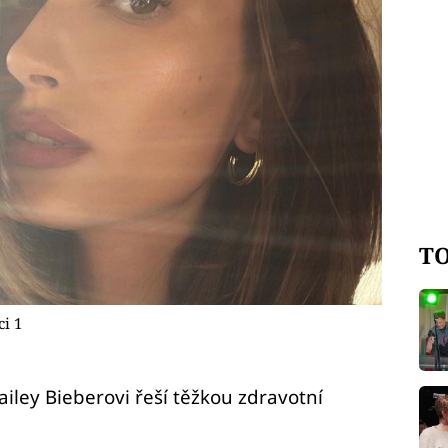
TO
i 1
iley Bieberovi řeší těžkou zdravotní