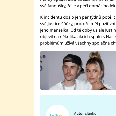
své fanoušky, že je v péči domácího léka
K incidentu došlo jen pár týdnů poté, c
své Justice šňůry, protože měl pozitivní
jeho manželka. Od té doby už ale Justi
objevil na několika akcích spolu s Haile
problémům užívá všechny společné chv
Autor článku