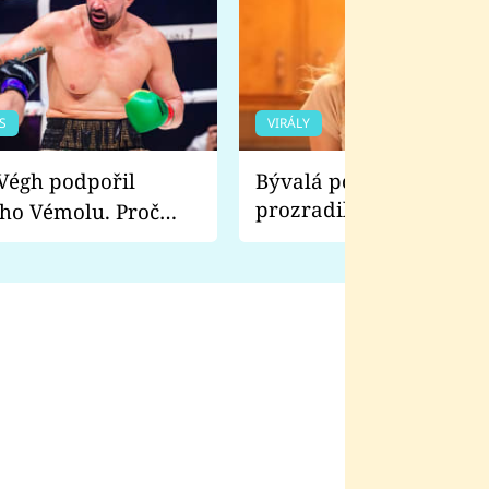
S
VIRÁLY
Bývalá pornoherečka
prozradila, co ji šokova
ho Vémolu. Proč
natáčení Euforie. Vážně
ji zápasit s ním než
bylo drsnější než hanba
 Kinclem?
filmy?