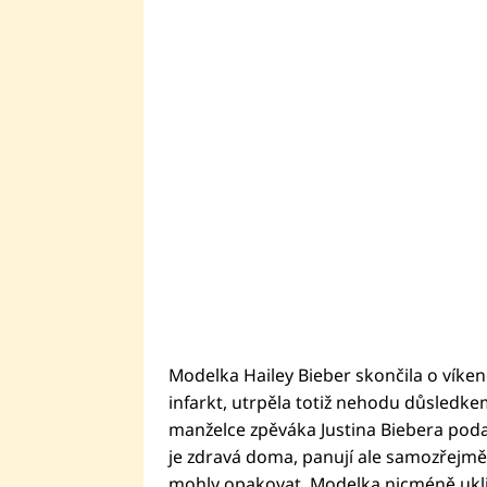
Modelka Hailey Bieber skončila o víke
infarkt, utrpěla totiž nehodu důsledke
manželce zpěváka Justina Biebera podaři
je zdravá doma, panují ale samozřejmě
mohly opakovat. Modelka nicméně ukli