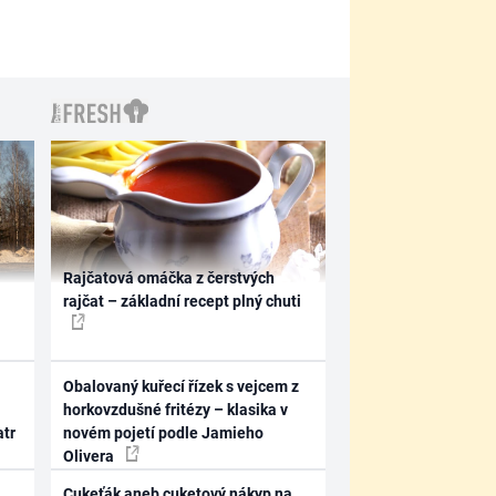
Rajčatová omáčka z čerstvých
rajčat – základní recept plný chuti
Obalovaný kuřecí řízek s vejcem z
horkovzdušné fritézy – klasika v
atr
novém pojetí podle Jamieho
Olivera
Cukeťák aneb cuketový nákyp na