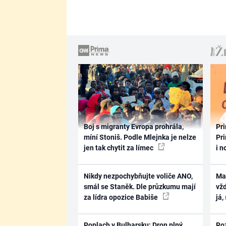
Boj s migranty Evropa prohrála,
Pri
míní Stoniš. Podle Mlejnka je nelze
Pri
jen tak chytit za límec
i n
Nikdy nezpochybňujte voliče ANO,
Ma
smál se Staněk. Dle průzkumu mají
vž
za lídra opozice Babiše
já,
Poplach v Bulharsku: Dron plný
Ro