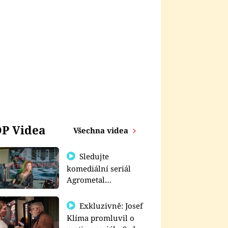
P Videa
Všechna videa
Sledujte
komediální seriál
Agrometal
exkluzivně na
prima+
Exkluzivně: Josef
Klíma promluvil o