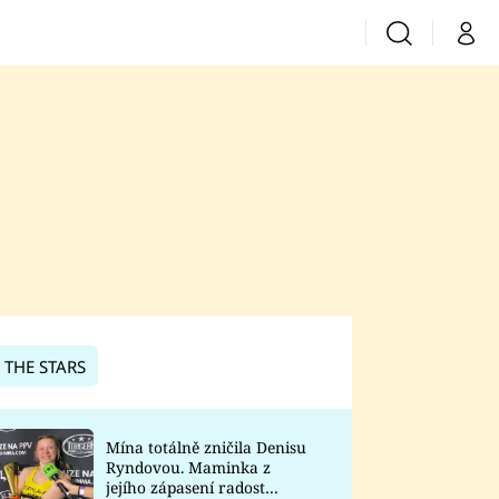
Vyhledávání
Můj 
Prima+
CNN Prima News
Prima Fresh
Prima Living
Prima Zoom
 THE STARS
Prima Lajk
Mína totálně zničila Denisu
Ryndovou. Maminka z
Sledujte nás
jejího zápasení radost