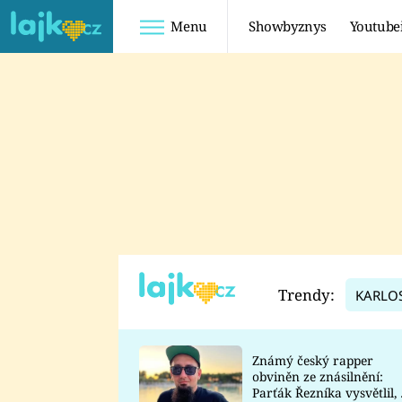
Menu
Showbyznys
Youtube
Youtuberky
Youtubeři
SHOPAHOLICADEL
FATTYPILLOW
ANNA ŠULC
FREESCOOT
SUGAR DENNY
ADAM KAJUMI
LADUŠKA
TADEÁŠ KUBĚNKA
DOMINIKA
DATEL
Trendy:
KARLO
MYSLIVCOVÁ
Známý český rapper
obviněn ze znásilnění:
Parťák Řezníka vysvětlil, 