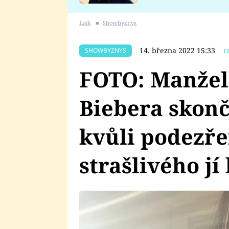
se v Plzni stalo
Lajk
■
Showbyznys
14. března 2022 15:33
r
SHOWBYZNYS
FOTO: Manžel
Biebera skonč
kvůli podezře
strašlivého jí