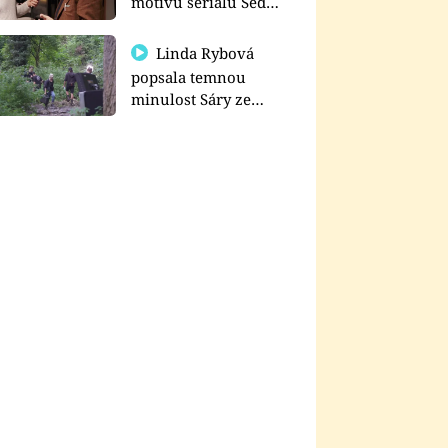
motivu seriálu Sedm
schodů k moci
Linda Rybová
popsala temnou
minulost Sáry ze
seriálu Zákony vlka