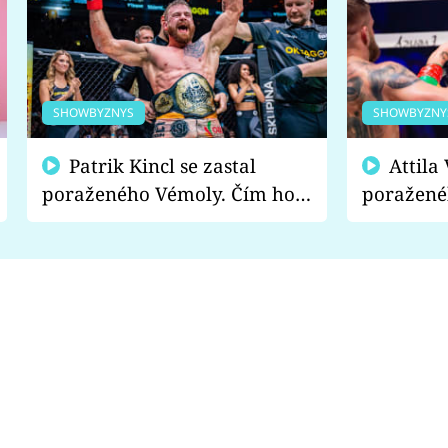
SHOWBYZNYS
SHOWBYZNY
Patrik Kincl se zastal
Attila Végh podpořil
poraženého Vémoly. Čím ho
poražené
fanoušci naštvali?
chce radě
s vítězem