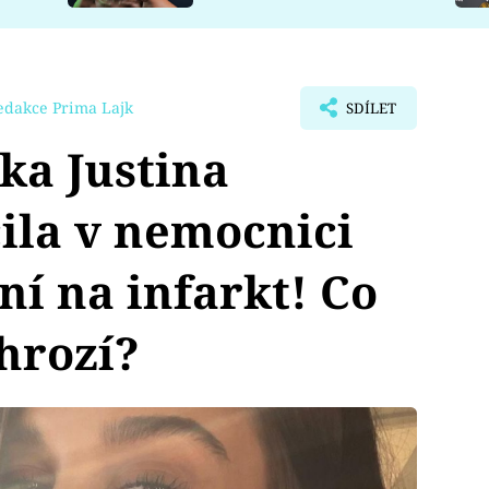
edakce Prima Lajk
SDÍLET
ka Justina
ila v nemocnici
ní na infarkt! Co
 hrozí?