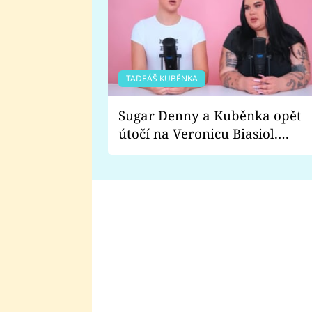
TADEÁŠ KUBĚNKA
Sugar Denny a Kuběnka opět
útočí na Veronicu Biasiol.
Proč je podle nich falešná a
lže o své nevěře?