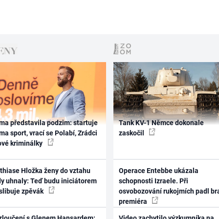
ma představila podzim: startuje
Tank KV-1 Němce dokonale
ma sport, vrací se Polabí, Zrádci
zaskočil
ové kriminálky
thiase Hložka ženy do vztahu
Operace Entebbe ukázala
dy uhnaly: Teď budu iniciátorem
schopnosti Izraele. Při
 slibuje zpěvák
osvobozování rukojmích padl br
premiéra
zloučení s Glenem Hansardem:
Video zachytilo výzkumníka na