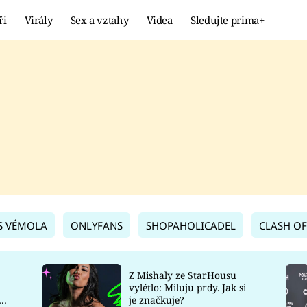
ři
Virály
Sex a vztahy
Videa
Sledujte prima+
Showbyznys
Extrém
VIRÁLY
KURIOZITY
VIDEA
KVÍZY
S VÉMOLA
ONLYFANS
SHOPAHOLICADEL
CLASH OF
Z Mishaly ze StarHousu
vylétlo: Miluju prdy. Jak si
co
je značkuje?