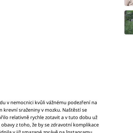
ndu v nemocnici kvůli vážnému podezření na
m krevní sraženiny v mozku. Naštěstí se
lo relativně rychle zotavit a v tuto dobu už
 obavy z toho, že by se zdravotní komplikace
dnila v již smazané zprávě na Instagramu