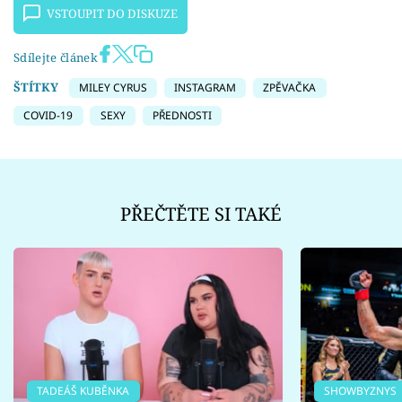
VSTOUPIT DO DISKUZE
Sdílejte článek
ŠTÍTKY
MILEY CYRUS
INSTAGRAM
ZPĚVAČKA
COVID-19
SEXY
PŘEDNOSTI
PŘEČTĚTE SI TAKÉ
TADEÁŠ KUBĚNKA
SHOWBYZNYS