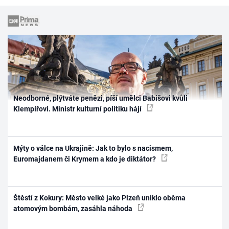
Neodborné, plýtváte penězi, píší umělci Babišovi kvůli
Klempířovi. Ministr kulturní politiku hájí
Mýty o válce na Ukrajině: Jak to bylo s nacismem,
Euromajdanem či Krymem a kdo je diktátor?
Štěstí z Kokury: Město velké jako Plzeň uniklo oběma
atomovým bombám, zasáhla náhoda