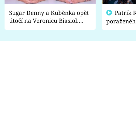
Sugar Denny a Kuběnka opět
Patrik Kincl se zastal
útočí na Veronicu Biasiol.
poraženéh
Proč je podle nich falešná a
fanoušci n
lže o své nevěře?