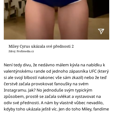
Miley Cyrus ukázala své přednosti 2
Zdroj: Profimedia.cz
Není tedy divu, že nedávno málem kývla na nabídku k
valentýnskému rande od jednoho zápasníka UFC (který
si ale svojí blbostí nakonec vše sám zkazil) nebo že teď
čerstvě začala provokovat fanoušky na svém
Instagramu. Jak? No jednoduše svým typickým
způsobem, prostě se začala svlékat a vystavovat na
odiv své přednosti. A nám by vlastně vůbec nevadilo,
kdyby toho ukázala ještě víc. Jen do toho Miley, fandíme