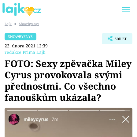
Lajk
■
Showbyznys
Trendy:
KARLOS VÉMOLA
ONLYFANS
SHOWBYZNYS
SDÍLET
SHOPAHOLICADEL
CLASH OF THE STARS
22. února 2021 12:39
redakce Prima Lajk
FOTO: Sexy zpěvačka Miley
Cyrus provokovala svými
Témata
přednostmi. Co všechno
Showbyznys
fanouškům ukázala?
Youtubeři
Virály