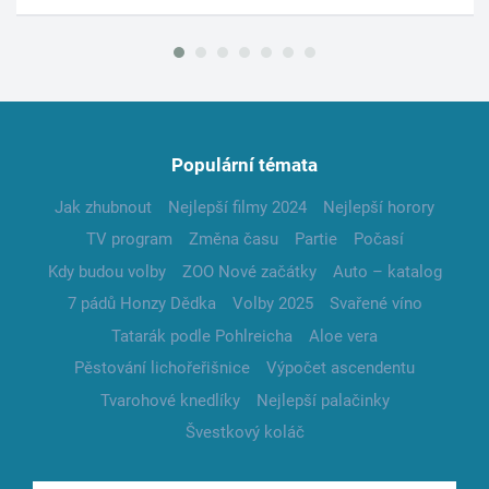
Populární témata
Jak zhubnout
Nejlepší filmy 2024
Nejlepší horory
TV program
Změna času
Partie
Počasí
Kdy budou volby
ZOO Nové začátky
Auto – katalog
7 pádů Honzy Dědka
Volby 2025
Svařené víno
Tatarák podle Pohlreicha
Aloe vera
Pěstování lichořeřišnice
Výpočet ascendentu
Tvarohové knedlíky
Nejlepší palačinky
Švestkový koláč