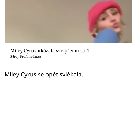
Sex a vztahy
Videa
Sledujte prima+
Přihlášení
Miley Cyrus ukázala své přednosti 1
Zdroj: Profimedia.cz
Sledujte nás
Miley Cyrus se opět svlékala.