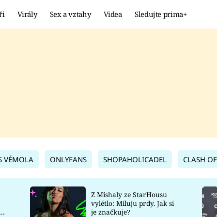
ři
Virály
Sex a vztahy
Videa
Sledujte prima+
Showbyznys
Extrém
VIRÁLY
KURIOZITY
VIDEA
KVÍZY
S VÉMOLA
ONLYFANS
SHOPAHOLICADEL
CLASH OF
Z Mishaly ze StarHousu
vylétlo: Miluju prdy. Jak si
co
je značkuje?