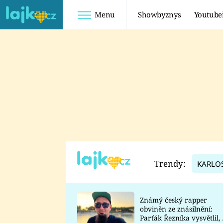
Menu
Showbyznys
Youtube
Youtuberky
Youtubeři
SHOPAHOLICADEL
FATTYPILLOW
ANNA ŠULC
FREESCOOT
SUGAR DENNY
ADAM KAJUMI
LADUŠKA
TADEÁŠ KUBĚNKA
DOMINIKA
DATEL
Trendy:
KARLO
MYSLIVCOVÁ
Známý český rapper
obviněn ze znásilnění:
Parťák Řezníka vysvětlil, 