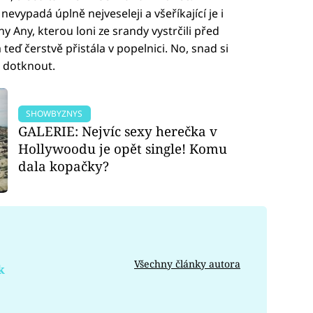
vypadá úplně nejveseleji a všeříkající je i
 Any, kterou loni ze srandy vystrčili před
teď čerstvě přistála v popelnici. No, snad si
o dotknout.
SHOWBYZNYS
GALERIE: Nejvíc sexy herečka v
Hollywoodu je opět single! Komu
dala kopačky?
Všechny články autora
k