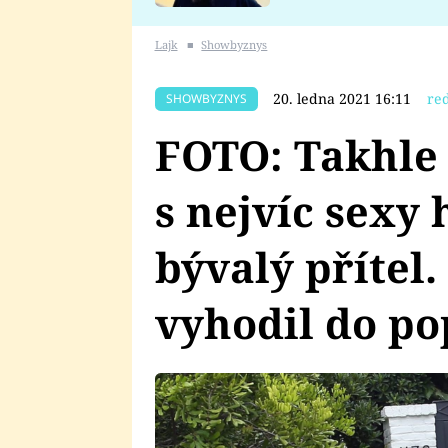
se v Plzni stalo
Lajk
■
Showbyznys
20. ledna 2021 16:11
re
SHOWBYZNYS
FOTO: Takhle
s nejvíc sexy 
bývalý přítel
vyhodil do po