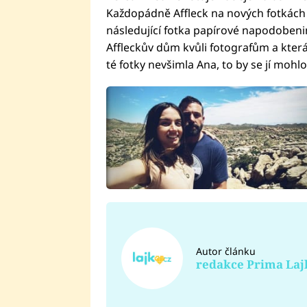
Každopádně Affleck na nových fotkách ne
následující fotka papírové napodobeniny
Affleckův dům kvůli fotografům a která 
té fotky nevšimla Ana, to by se jí mohl
Autor článku
redakce Prima Laj