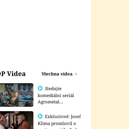
P Videa
Všechna videa
Sledujte
komediální seriál
Agrometal
exkluzivně na
prima+
Exkluzivně: Josef
Klíma promluvil o