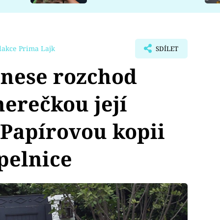
dakce Prima Lajk
SDÍLET
 nese rozchod
herečkou její
. Papírovou kopii
pelnice