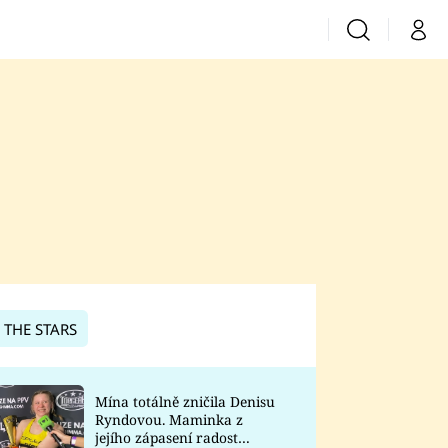
Vyhledávání
Můj 
Prima+
CNN Prima News
Prima Fresh
Prima Living
Prima Zoom
 THE STARS
Prima Lajk
Mína totálně zničila Denisu
Ryndovou. Maminka z
Sledujte nás
jejího zápasení radost