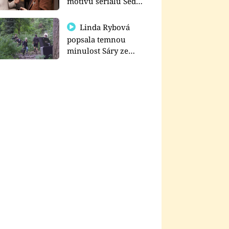
motivu seriálu Sedm
schodů k moci
Linda Rybová
popsala temnou
minulost Sáry ze
seriálu Zákony vlka