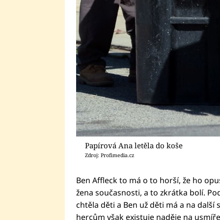
Papírová Ana letěla do koše
Zdroj: Profimedia.cz
Ben Affleck to má o to horší, že ho op
žena současnosti, a to zkrátka bolí. Pod
chtěla děti a Ben už děti má a na další 
hercům však existuje naděje na usmíře