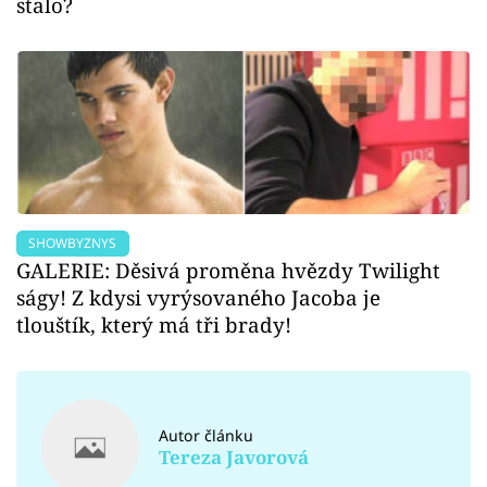
stalo?
SHOWBYZNYS
GALERIE: Děsivá proměna hvězdy Twilight
ságy! Z kdysi vyrýsovaného Jacoba je
tlouštík, který má tři brady!
Autor článku
Tereza Javorová