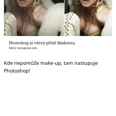
Sex a vztahy
Videa
Sledujte prima+
Přihlášení
Photoshop je věrný přítel Madonny.
Zdroj: Instagram.com
Sledujte nás
Kde nepomůže make-up, tam nastupuje
Photoshop!