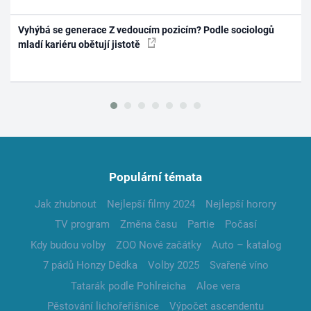
Vyhýbá se generace Z vedoucím pozicím? Podle sociologů
mladí kariéru obětují jistotě
Populární témata
Jak zhubnout
Nejlepší filmy 2024
Nejlepší horory
TV program
Změna času
Partie
Počasí
Kdy budou volby
ZOO Nové začátky
Auto – katalog
7 pádů Honzy Dědka
Volby 2025
Svařené víno
Tatarák podle Pohlreicha
Aloe vera
Pěstování lichořeřišnice
Výpočet ascendentu