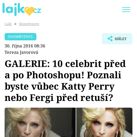
Lajk
■
Showbyznys
Trendy:
KARLOS VÉMOLA
ONLYFANS
SHOWBYZNYS
SDÍLET
SHOPAHOLICADEL
CLASH OF THE STARS
30. října 2016 08:36
Tereza Javorová
GALERIE: 10 celebrit před
a po Photoshopu! Poznali
Témata
byste vůbec Katty Perry
Showbyznys
nebo Fergi před retuší?
Youtubeři
Virály