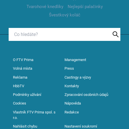
Tvarohové knedlíky
Nejlepší palačinky
Švestkový koláč
O FTV Prima
Management
Volná místa
Press
Reklama
Castingy a výzvy
HbbTV
Kontakty
Podmínky užívání
Zpracování osobních údajů
Cookies
Nápověda
Vlastník FTV Prima spol. s
Redakce
r.o.
Nahlásit chybu
Nastavení soukromí