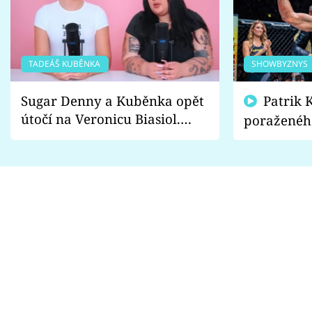
TADEÁŠ KUBĚNKA
SHOWBYZNYS
Sugar Denny a Kuběnka opět
Patrik Kincl se zastal
útočí na Veronicu Biasiol.
poraženéh
Proč je podle nich falešná a
fanoušci n
lže o své nevěře?