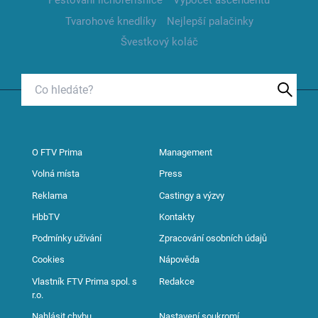
Pěstování lichořeřišnice
Výpočet ascendentu
Tvarohové knedlíky
Nejlepší palačinky
Švestkový koláč
O FTV Prima
Management
Volná místa
Press
Reklama
Castingy a výzvy
HbbTV
Kontakty
Podmínky užívání
Zpracování osobních údajů
Cookies
Nápověda
Vlastník FTV Prima spol. s
Redakce
r.o.
Nahlásit chybu
Nastavení soukromí