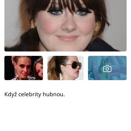
Sex a vztahy
Videa
Sledujte prima+
Přihlášení
Sledujte nás
Když celebrity hubnou.