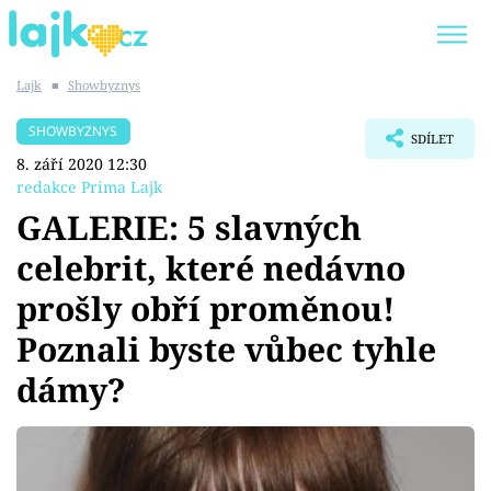
Lajk
■
Showbyznys
Trendy:
KARLOS VÉMOLA
ONLYFANS
SHOWBYZNYS
SDÍLET
SHOPAHOLICADEL
CLASH OF THE STARS
8. září 2020 12:30
redakce Prima Lajk
GALERIE: 5 slavných
celebrit, které nedávno
Témata
prošly obří proměnou!
Showbyznys
Poznali byste vůbec tyhle
dámy?
Youtubeři
Virály