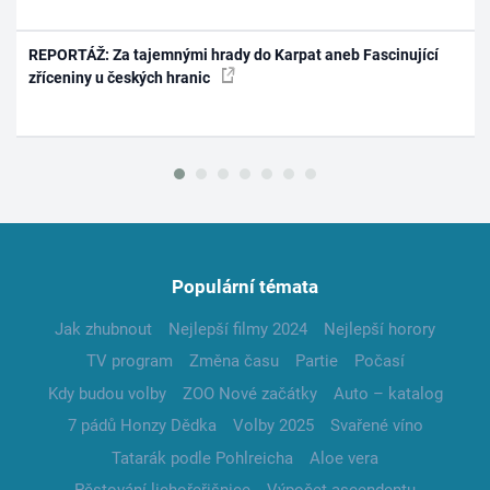
REPORTÁŽ: Za tajemnými hrady do Karpat aneb Fascinující
zříceniny u českých hranic
Populární témata
Jak zhubnout
Nejlepší filmy 2024
Nejlepší horory
TV program
Změna času
Partie
Počasí
Kdy budou volby
ZOO Nové začátky
Auto – katalog
7 pádů Honzy Dědka
Volby 2025
Svařené víno
Tatarák podle Pohlreicha
Aloe vera