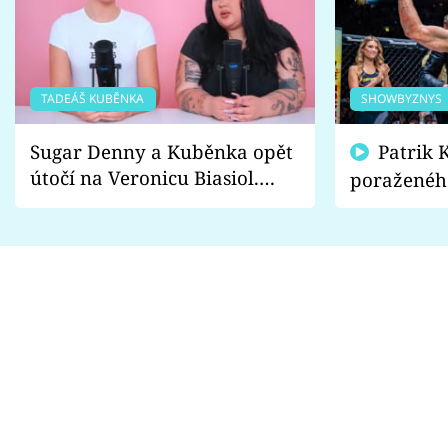
TADEÁŠ KUBĚNKA
SHOWBYZNYS
Sugar Denny a Kuběnka opět
Patrik Kincl se zastal
útočí na Veronicu Biasiol.
poraženéh
Proč je podle nich falešná a
fanoušci n
lže o své nevěře?