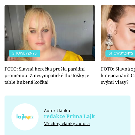
SHOWBYZNYS
SHOWBYZNYS
FOTO: Slavná herečka prošla parádní
FOTO: Slavná z
proměnou. Z nesympatické tlusťošky je
k nepoznání! Co
tahle hubená kočka!
svými vlasy?
Autor článku
redakce Prima Lajk
Všechny články autora