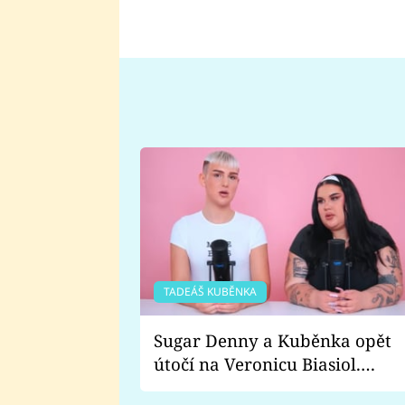
TADEÁŠ KUBĚNKA
Sugar Denny a Kuběnka opět
útočí na Veronicu Biasiol.
Proč je podle nich falešná a