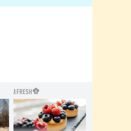
bylo drsnější než hanba
 Kinclem?
filmy?