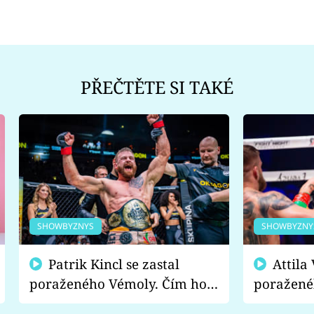
PŘEČTĚTE SI TAKÉ
SHOWBYZNYS
SHOWBYZNY
Patrik Kincl se zastal
Attila Végh podpořil
poraženého Vémoly. Čím ho
poražené
fanoušci naštvali?
chce radě