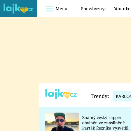
Menu
Showbyznys
Youtube
Youtuberky
Youtubeři
SHOPAHOLICADEL
FATTYPILLOW
ANNA ŠULC
FREESCOOT
SUGAR DENNY
ADAM KAJUMI
LADUŠKA
TADEÁŠ KUBĚNKA
DOMINIKA
DATEL
Trendy:
KARLO
MYSLIVCOVÁ
Známý český rapper
obviněn ze znásilnění:
Parťák Řezníka vysvětlil, 