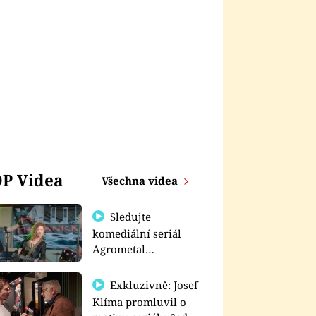
P Videa
Všechna videa
Sledujte
komediální seriál
Agrometal
exkluzivně na
prima+
Exkluzivně: Josef
Klíma promluvil o