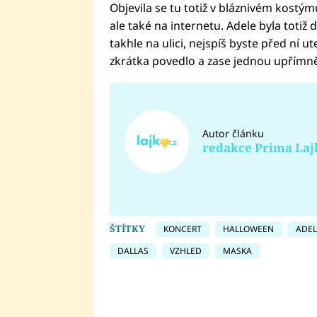
Objevila se tu totiž v bláznivém kostýmu
ale také na internetu. Adele byla totiž
takhle na ulici, nejspíš byste před ní u
zkrátka povedlo a zase jednou upřímně
Autor článku
redakce Prima Laj
ŠTÍTKY
KONCERT
HALLOWEEN
ADEL
DALLAS
VZHLED
MASKA