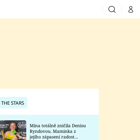
Vyhledávání
Můj 
Prima+
CNN Prima News
Prima Fresh
Prima Living
Prima Zoom
 THE STARS
Prima Lajk
Mína totálně zničila Denisu
Ryndovou. Maminka z
Sledujte nás
jejího zápasení radost