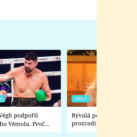
S
VIRÁLY
Bývalá pornoherečka
prozradila, co ji šokova
ho Vémolu. Proč
natáčení Euforie. Vážně
ji zápasit s ním než