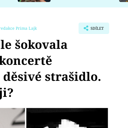
redakce Prima Lajk
SDÍLET
le šokovala
 koncertě
děsivé strašidlo.
ji?