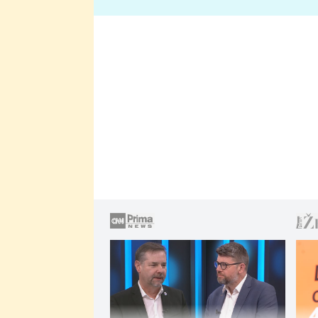
lže o své nevěře?