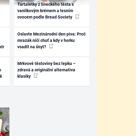
Tartaletky z lineckého těsta s
vanilkovým krémem a lesním
ovocem podle Bread Society
Oslavte Mezinárodní den piva: Proč
mrazák ničí chuť a kdy v horku
atr
vsadit na šnyt?
Mrkvové těstoviny bez lepku –
o
zdravá a originální alternativa
ně
klasiky