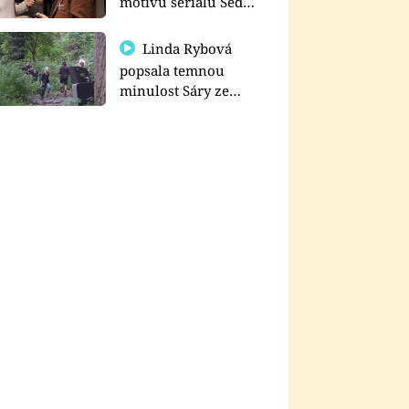
motivu seriálu Sedm
schodů k moci
Linda Rybová
popsala temnou
minulost Sáry ze
seriálu Zákony vlka