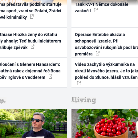
ma představila podzim: startuje
Tank KV-1 Němce dokonale
ma sport, vrací se Polabí, Zrádci
zaskočil
ové kriminálky
thiase Hložka ženy do vztahu
Operace Entebbe ukázala
dy uhnaly: Teď budu iniciátorem
schopnosti Izraele. Při
 slibuje zpěvák
osvobozování rukojmích padl br
premiéra
zloučení s Glenem Hansardem:
Video zachytilo výzkumníka na
outěná rakev, dojemná řeč Bona
okraji lávového jezera. Je to jak
zpěv Irglové s Vedderem
pohled do Slunce, hlásil vzruše