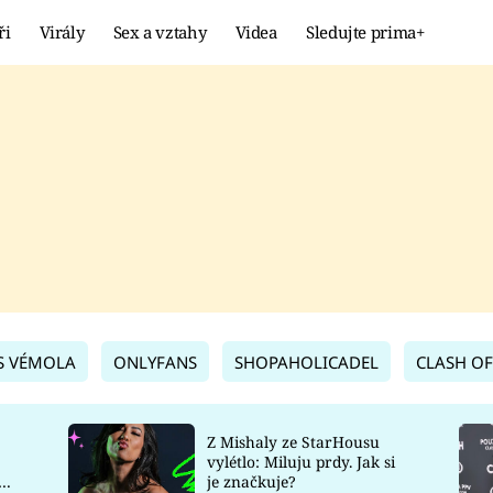
ři
Virály
Sex a vztahy
Videa
Sledujte prima+
Showbyznys
Extrém
VIRÁLY
KURIOZITY
VIDEA
KVÍZY
S VÉMOLA
ONLYFANS
SHOPAHOLICADEL
CLASH OF
Z Mishaly ze StarHousu
vylétlo: Miluju prdy. Jak si
co
je značkuje?