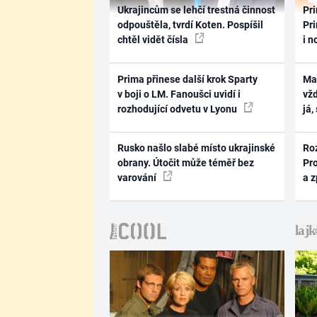
Ukrajincům se lehčí trestná činnost
Pri
odpouštěla, tvrdí Koten. Pospíšil
Pri
chtěl vidět čísla
i n
Prima přinese další krok Sparty
Ma
v boji o LM. Fanoušci uvidí i
vž
rozhodující odvetu v Lyonu
já,
Rusko našlo slabé místo ukrajinské
Ro
obrany. Útočit může téměř bez
Pr
varování
a 