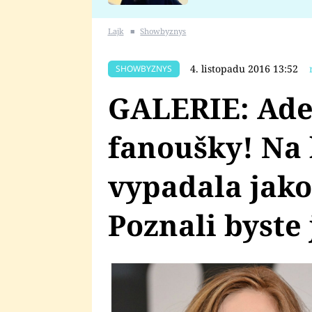
se v Plzni stalo
Lajk
■
Showbyznys
4. listopadu 2016 13:52
SHOWBYZNYS
GALERIE: Ade
fanoušky! Na
vypadala jako 
Poznali byste 