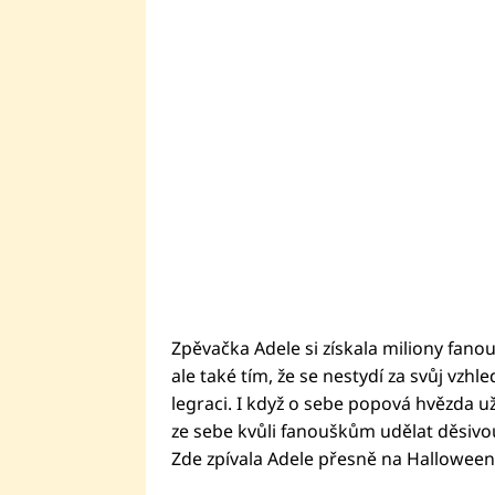
Zpěvačka Adele si získala miliony fa
ale také tím, že se nestydí za svůj vzh
legraci. I když o sebe popová hvězda už
ze sebe kvůli fanouškům udělat děsivou
Zde zpívala Adele přesně na Hallowee