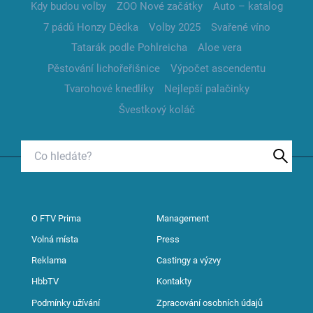
Kdy budou volby
ZOO Nové začátky
Auto – katalog
7 pádů Honzy Dědka
Volby 2025
Svařené víno
Tatarák podle Pohlreicha
Aloe vera
Pěstování lichořeřišnice
Výpočet ascendentu
Tvarohové knedlíky
Nejlepší palačinky
Švestkový koláč
O FTV Prima
Management
Volná místa
Press
Reklama
Castingy a výzvy
HbbTV
Kontakty
Podmínky užívání
Zpracování osobních údajů