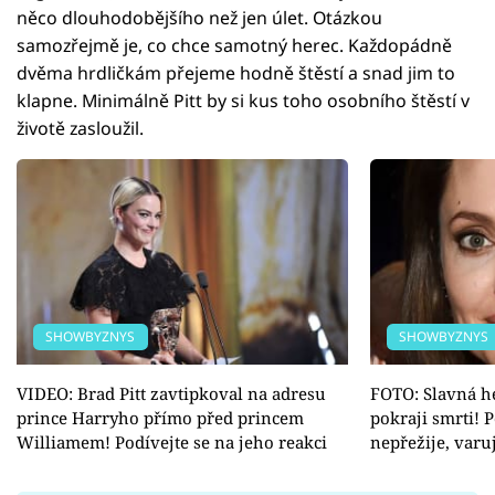
něco dlouhodobějšího než jen úlet. Otázkou
samozřejmě je, co chce samotný herec. Každopádně
dvěma hrdličkám přejeme hodně štěstí a snad jim to
klapne. Minimálně Pitt by si kus toho osobního štěstí v
životě zasloužil.
SHOWBYZNYS
SHOWBYZNYS
VIDEO: Brad Pitt zavtipkoval na adresu
FOTO: Slavná he
prince Harryho přímo před princem
pokraji smrti! 
Williamem! Podívejte se na jeho reakci
nepřežije, varu