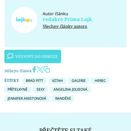
Autor článku
redakce Prima Lajk
Všechny články autora
VSTOUPIT DO DISKUZE
Sdílejte článek
ŠTÍTKY
BRAD PITT
VZTAH
GALERIE
HEREC
PŘÍTELKYNĚ
SEXY
ANGELINA JOLIEOVÁ
JENNIFER ANISTONOVÁ
RANDĚNÍ
PŘEČTĚTE SI TAKÉ