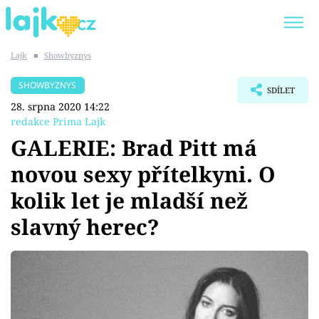
Lajk
■
Showbyznys
Trendy:
KARLOS VÉMOLA
ONLYFANS
SHOWBYZNYS
SDÍLET
SHOPAHOLICADEL
CLASH OF THE STARS
28. srpna 2020 14:22
redakce Prima Lajk
GALERIE: Brad Pitt má
novou sexy přítelkyni. O
Témata
kolik let je mladší než
Showbyznys
slavný herec?
Youtubeři
Virály