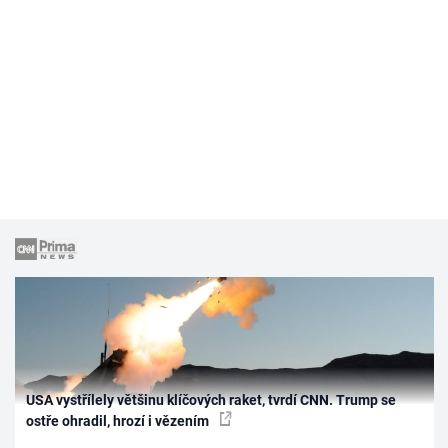
USA vystřílely většinu klíčových raket, tvrdí CNN. Trump se
ostře ohradil, hrozí i vězením