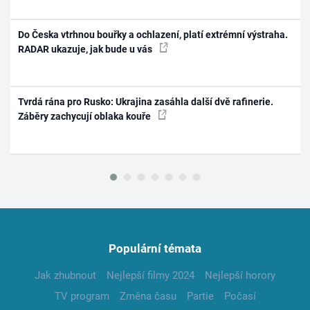
Do Česka vtrhnou bouřky a ochlazení, platí extrémní výstraha.
RADAR ukazuje, jak bude u vás
Tvrdá rána pro Rusko: Ukrajina zasáhla další dvě rafinerie.
Záběry zachycují oblaka kouře
Populární témata
Jak zhubnout
Nejlepší filmy 2024
Nejlepší horory
TV program
Změna času
Partie
Počasí