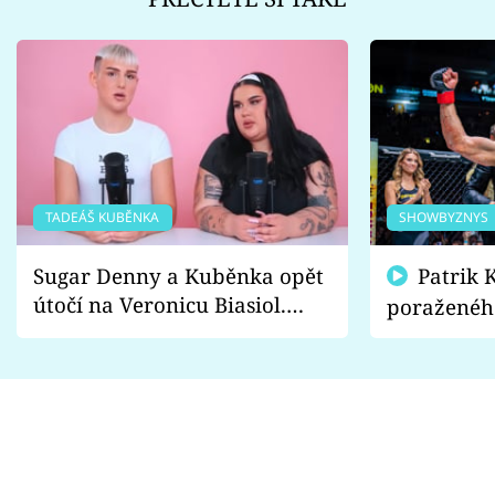
TADEÁŠ KUBĚNKA
SHOWBYZNYS
Sugar Denny a Kuběnka opět
Patrik Kincl se zastal
útočí na Veronicu Biasiol.
poraženéh
Proč je podle nich falešná a
fanoušci n
lže o své nevěře?