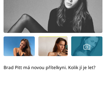
Sex a vztahy
Videa
Sledujte prima+
Přihlášení
Sledujte nás
Brad Pitt má novou přítelkyni. Kolik jí je let?