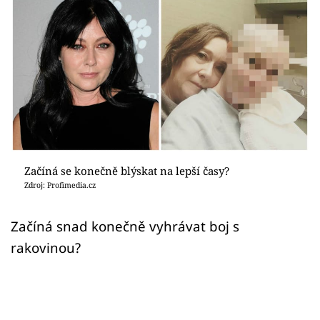
Sex a vztahy
Videa
Sledujte prima+
Přihlášení
Sledujte nás
Začíná se konečně blýskat na lepší časy?
Zdroj: Profimedia.cz
Začíná snad konečně vyhrávat boj s
rakovinou?