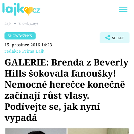
Lajk
■
Showbyznys
Trendy:
KARLOS VÉMOLA
ONLYFANS
SHOWBYZNYS
SDÍLET
SHOPAHOLICADEL
CLASH OF THE STARS
15. prosince 2016 14:23
redakce Prima Lajk
GALERIE: Brenda z Beverly
Hills šokovala fanoušky!
Témata
Nemocné herečce konečně
Showbyznys
začínají růst vlasy.
Podívejte se, jak nyní
Youtubeři
vypadá
Virály