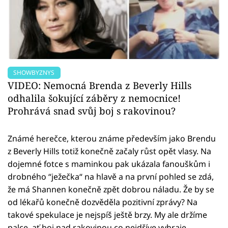
SHOWBYZNYS
VIDEO: Nemocná Brenda z Beverly Hills
odhalila šokující záběry z nemocnice!
Prohrává snad svůj boj s rakovinou?
Známé herečce, kterou známe především jako Brendu
z Beverly Hills totiž konečně začaly růst opět vlasy. Na
dojemné fotce s maminkou pak ukázala fanouškům i
drobného “ježečka“ na hlavě a na první pohled se zdá,
že má Shannen konečně zpět dobrou náladu. Že by se
od lékařů konečně dozvěděla pozitivní zprávy? Na
takové spekulace je nejspíš ještě brzy. My ale držíme
palce, ať boj nad rakovinou co nejdříve vyhraje.