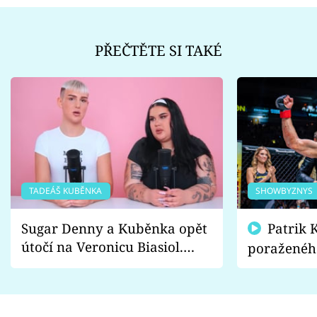
PŘEČTĚTE SI TAKÉ
TADEÁŠ KUBĚNKA
SHOWBYZNYS
Sugar Denny a Kuběnka opět
Patrik Kincl se zastal
útočí na Veronicu Biasiol.
poraženéh
Proč je podle nich falešná a
fanoušci n
lže o své nevěře?