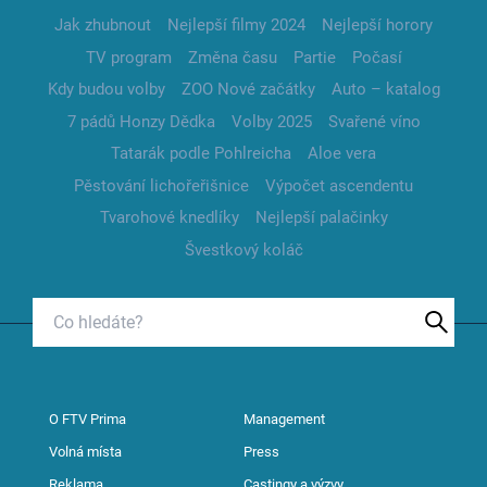
Jak zhubnout
Nejlepší filmy 2024
Nejlepší horory
TV program
Změna času
Partie
Počasí
Kdy budou volby
ZOO Nové začátky
Auto – katalog
7 pádů Honzy Dědka
Volby 2025
Svařené víno
Tatarák podle Pohlreicha
Aloe vera
Pěstování lichořeřišnice
Výpočet ascendentu
Tvarohové knedlíky
Nejlepší palačinky
Švestkový koláč
O FTV Prima
Management
Volná místa
Press
Reklama
Castingy a výzvy