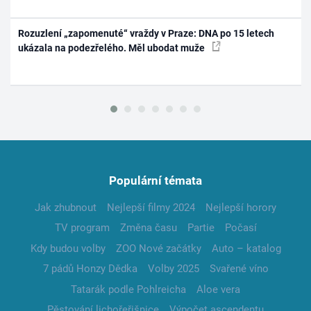
Rozuzlení „zapomenuté“ vraždy v Praze: DNA po 15 letech
ukázala na podezřelého. Měl ubodat muže
Populární témata
Jak zhubnout
Nejlepší filmy 2024
Nejlepší horory
TV program
Změna času
Partie
Počasí
Kdy budou volby
ZOO Nové začátky
Auto – katalog
7 pádů Honzy Dědka
Volby 2025
Svařené víno
Tatarák podle Pohlreicha
Aloe vera
Pěstování lichořeřišnice
Výpočet ascendentu