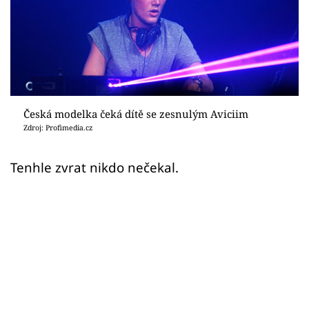
Sex a vztahy
Videa
Sledujte prima+
Přihlášení
Česká modelka čeká dítě se zesnulým Aviciim
Zdroj: Profimedia.cz
Sledujte nás
Tenhle zvrat nikdo nečekal.