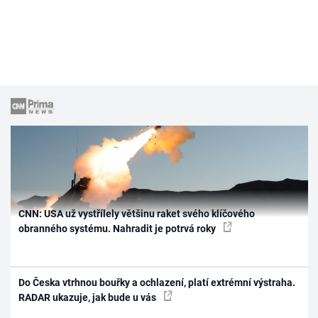
CNN: USA už vystřílely většinu raket svého klíčového
obranného systému. Nahradit je potrvá roky
Do Česka vtrhnou bouřky a ochlazení, platí extrémní výstraha.
RADAR ukazuje, jak bude u vás