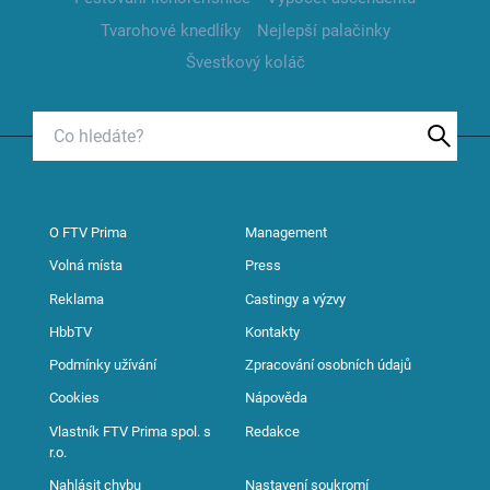
Tvarohové knedlíky
Nejlepší palačinky
Švestkový koláč
O FTV Prima
Management
Volná místa
Press
Reklama
Castingy a výzvy
HbbTV
Kontakty
Podmínky užívání
Zpracování osobních údajů
Cookies
Nápověda
Vlastník FTV Prima spol. s
Redakce
r.o.
Nahlásit chybu
Nastavení soukromí