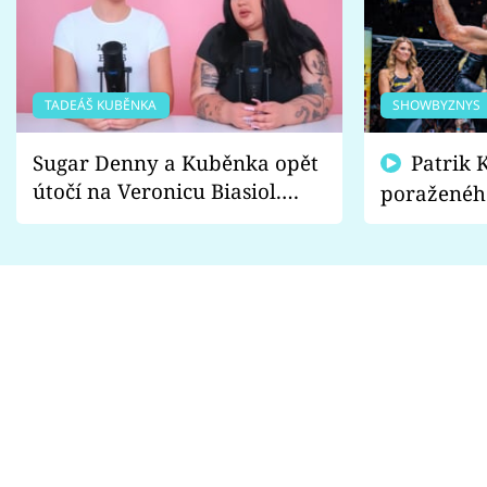
TADEÁŠ KUBĚNKA
SHOWBYZNYS
Sugar Denny a Kuběnka opět
Patrik Kincl se zastal
útočí na Veronicu Biasiol.
poraženéh
Proč je podle nich falešná a
fanoušci n
lže o své nevěře?