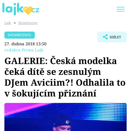
Lajk
■
Showbyznys
Trendy:
KARLOS VÉMOLA
ONLYFANS
SHOWBYZNYS
SDÍLET
SHOPAHOLICADEL
CLASH OF THE STARS
27. dubna 2018 13:50
redakce Prima Lajk
GALERIE: Česká modelka
čeká dítě se zesnulým
Témata
DJem Aviciim?! Odhalila to
Showbyznys
v šokujícím přiznání
Youtubeři
Virály