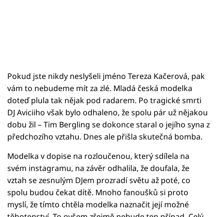
Pokud jste nikdy neslyšeli jméno Tereza Kačerová, pak
vám to nebudeme mít za zlé. Mladá česká modelka
doteď plula tak nějak pod radarem. Po tragické smrti
DJ Aviciiho však bylo odhaleno, že spolu pár už nějakou
dobu žil – Tim Bergling se dokonce staral o jejího syna z
předchozího vztahu. Dnes ale přišla skutečná bomba.
Modelka v dopise na rozloučenou, který sdílela na
svém instagramu, na závěr odhalila, že doufala, že
vztah se zesnulým DJem prozradí světu až poté, co
spolu budou čekat dítě. Mnoho fanoušků si proto
myslí, že tímto chtěla modelka naznačit její možné
těhotenství. To ovšem zřejmě nebude ten případ. Celý