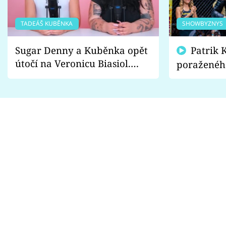
TADEÁŠ KUBĚNKA
SHOWBYZNYS
Sugar Denny a Kuběnka opět
Patrik Kincl se zastal
útočí na Veronicu Biasiol.
poraženéh
Proč je podle nich falešná a
fanoušci n
lže o své nevěře?