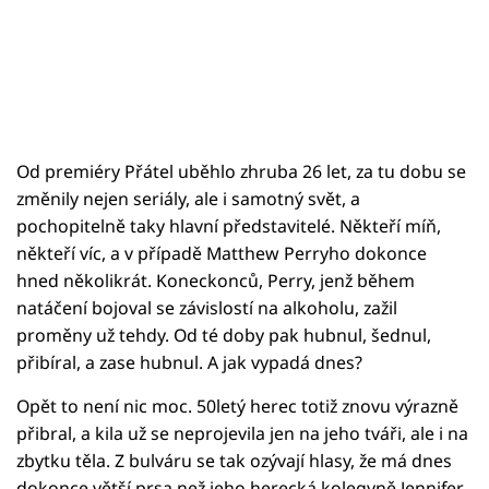
Od premiéry Přátel uběhlo zhruba 26 let, za tu dobu se
změnily nejen seriály, ale i samotný svět, a
pochopitelně taky hlavní představitelé. Někteří míň,
někteří víc, a v případě Matthew Perryho dokonce
hned několikrát. Koneckonců, Perry, jenž během
natáčení bojoval se závislostí na alkoholu, zažil
proměny už tehdy. Od té doby pak hubnul, šednul,
přibíral, a zase hubnul. A jak vypadá dnes?
Opět to není nic moc. 50letý herec totiž znovu výrazně
přibral, a kila už se neprojevila jen na jeho tváři, ale i na
zbytku těla. Z bulváru se tak ozývají hlasy, že má dnes
dokonce větší prsa než jeho herecká kolegyně Jennifer