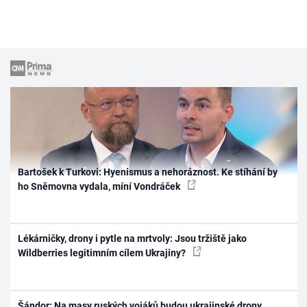
Bartošek k Turkovi: Hyenismus a nehoráznost. Ke stíhání by
ho Sněmovna vydala, míní Vondráček
Lékárničky, drony i pytle na mrtvoly: Jsou tržiště jako
Wildberries legitimním cílem Ukrajiny?
Šándor: Na masy ruských vojáků budou ukrajinské drony