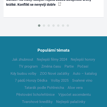
krátké. Konflikt se nevyvíjí dobře
Populární témata
Jak zhubnout
Nejlepší filmy 2024
Nejlepší horory
TV program
Změna času
Partie
Počasí
Kdy budou volby
ZOO Nové začátky
Auto – katalog
7 pádů Honzy Dědka
Volby 2025
Svařené víno
Tatarák podle Pohlreicha
Aloe vera
Pěstování lichořeřišnice
Výpočet ascendentu
Tvarohové knedlíky
Nejlepší palačinky