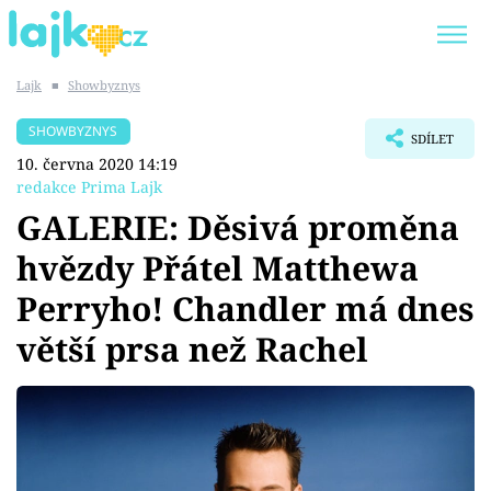
Lajk
■
Showbyznys
Trendy:
KARLOS VÉMOLA
ONLYFANS
SHOWBYZNYS
SDÍLET
SHOPAHOLICADEL
CLASH OF THE STARS
10. června 2020 14:19
redakce Prima Lajk
GALERIE: Děsivá proměna
hvězdy Přátel Matthewa
Témata
Perryho! Chandler má dnes
Showbyznys
větší prsa než Rachel
Youtubeři
Virály