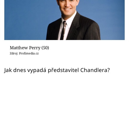
Sex a vztahy
Videa
Sledujte prima+
Přihlášení
Matthew Perry (50)
Zdroj: Profimedia.cz
Sledujte nás
Jak dnes vypadá představitel Chandlera?