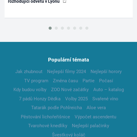
rozhodující odvetu v Lyonu
Populární témata
Jak zhubnout
Nejlepší filmy 2024
Nejlepší horory
TV program
Změna času
Partie
Počasí
Kdy budou volby
ZOO Nové začátky
Auto – katalog
7 pádů Honzy Dědka
Volby 2025
Svařené víno
Tatarák podle Pohlreicha
Aloe vera
Pěstování lichořeřišnice
Výpočet ascendentu
Tvarohové knedlíky
Nejlepší palačinky
Švestkový koláč