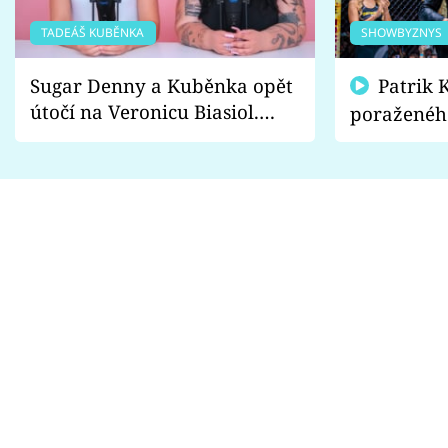
TADEÁŠ KUBĚNKA
SHOWBYZNYS
Sugar Denny a Kuběnka opět
Patrik Kincl se zastal
útočí na Veronicu Biasiol.
poraženéh
Proč je podle nich falešná a
fanoušci n
lže o své nevěře?