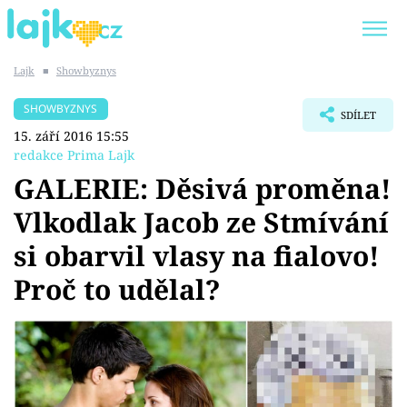
Lajk
■
Showbyznys
Trendy:
KARLOS VÉMOLA
ONLYFANS
SHOWBYZNYS
SDÍLET
SHOPAHOLICADEL
CLASH OF THE STARS
15. září 2016 15:55
redakce Prima Lajk
GALERIE: Děsivá proměna!
Vlkodlak Jacob ze Stmívání
Témata
si obarvil vlasy na fialovo!
Showbyznys
Proč to udělal?
Youtubeři
Virály