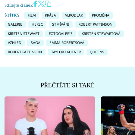
Sdílejte článek
ŠTÍTKY
FILM
KRÁSA
VLKODLAK
PROMĚNA
GALERIE
HEREC
STMÍVÁNÍ
ROBERT PATTINSON
KRISTEN STEWART
FOTOGALERIE
KRISTEN STEWARTOVÁ
VZHLED
SÁGA
EMMA ROBERTSOVÁ
ROBERT PATTINSON
TAYLOR LAUTNER
QUEENS
PŘEČTĚTE SI TAKÉ