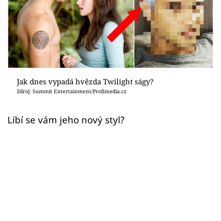
Sex a vztahy
Videa
Sledujte prima+
Přihlášení
Jak dnes vypadá hvězda Twilight ságy?
Zdroj: Summit Entertainment/Profimedia.cz
Sledujte nás
Líbí se vám jeho nový styl?