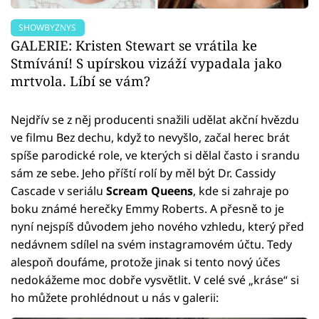
SHOWBYZNYS
GALERIE: Kristen Stewart se vrátila ke
Stmívání! S upírskou vizáží vypadala jako
mrtvola. Líbí se vám?
Nejdřív se z něj producenti snažili udělat akční hvězdu
ve filmu Bez dechu, když to nevyšlo, začal herec brát
spíše parodické role, ve kterých si dělal často i srandu
sám ze sebe. Jeho příští rolí by měl být Dr. Cassidy
Cascade v seriálu
Scream Queens
, kde si zahraje po
boku známé herečky Emmy Roberts. A přesně to je
nyní nejspíš důvodem jeho nového vzhledu, který před
nedávnem sdílel na svém instagramovém účtu. Tedy
alespoň doufáme, protože jinak si tento nový účes
nedokážeme moc dobře vysvětlit. V celé své „kráse“ si
ho můžete prohlédnout u nás v galerii: