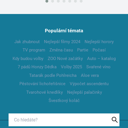
Populární témata
Jak zhubnout
Nejlepší filmy 2024
Nejlepší horory
TV program
Změna času
Partie
Počasí
Kdy budou volby
ZOO Nové začátky
Auto – katalog
7 pádů Honzy Dědka
Volby 2025
Svařené víno
Tatarák podle Pohlreicha
Aloe vera
Pěstování lichořeřišnice
Výpočet ascendentu
Tvarohové knedlíky
Nejlepší palačinky
Švestkový koláč