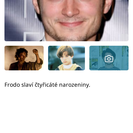
Sex a vztahy
Videa
Sledujte prima+
Přihlášení
Sledujte nás
Frodo slaví čtyřicáté narozeniny.