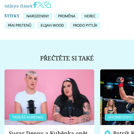
Sdílejte článek
ŠTÍTKY
NAROZENINY
PROMĚNA
HEREC
PÁN PRSTENŮ
ELIJAH WOOD
FRODO PYTLÍK
PŘEČTĚTE SI TAKÉ
TADEÁŠ KUBĚNKA
SHOWBYZNYS
Sugar Denny a Kuběnka opět
Patrik Kincl se zastal