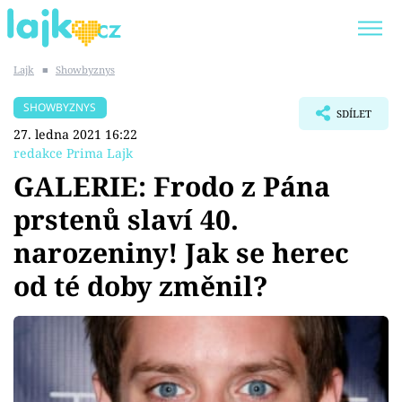
Lajk
■
Showbyznys
Trendy:
KARLOS VÉMOLA
ONLYFANS
SHOWBYZNYS
SDÍLET
SHOPAHOLICADEL
CLASH OF THE STARS
27. ledna 2021 16:22
redakce Prima Lajk
GALERIE: Frodo z Pána
prstenů slaví 40.
Témata
narozeniny! Jak se herec
Showbyznys
od té doby změnil?
Youtubeři
Virály