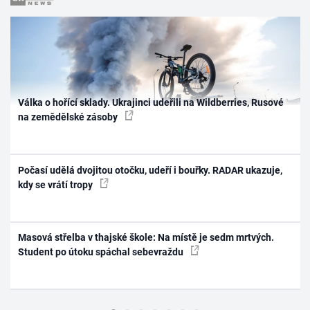
Válka o hořící sklady. Ukrajinci udeřili na Wildberries, Rusové
na zemědělské zásoby
Počasí udělá dvojitou otočku, udeří i bouřky. RADAR ukazuje,
kdy se vrátí tropy
Masová střelba v thajské škole: Na místě je sedm mrtvých.
Student po útoku spáchal sebevraždu