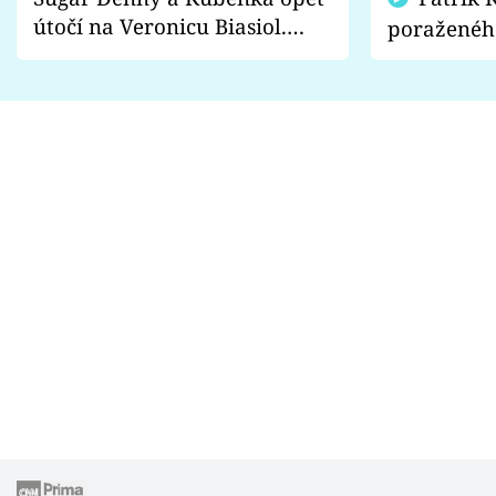
útočí na Veronicu Biasiol.
poraženéh
Proč je podle nich falešná a
fanoušci n
lže o své nevěře?