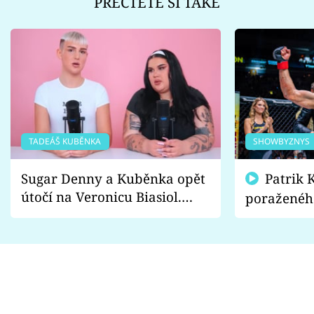
PŘEČTĚTE SI TAKÉ
TADEÁŠ KUBĚNKA
SHOWBYZNYS
Sugar Denny a Kuběnka opět
Patrik Kincl se zastal
útočí na Veronicu Biasiol.
poraženéh
Proč je podle nich falešná a
fanoušci n
lže o své nevěře?