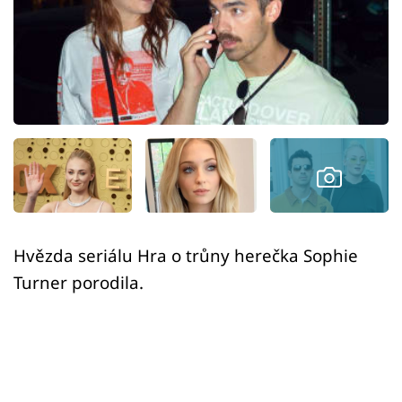
Sex a vztahy
Videa
Sledujte prima+
Přihlášení
Sledujte nás
Hvězda seriálu Hra o trůny herečka Sophie
Turner porodila.