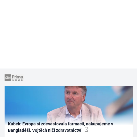
Kubek: Evropa si zdevastovala farmacii, nakupujeme v
Bangladéši. Vojtěch ničí zdravotnictví