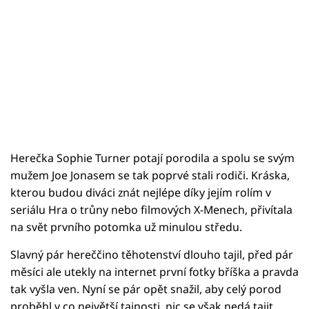
Herečka Sophie Turner potají porodila a spolu se svým
mužem Joe Jonasem se tak poprvé stali rodiči. Kráska,
kterou budou diváci znát nejlépe díky jejím rolím v
seriálu Hra o trůny nebo filmových X-Menech, přivítala
na svět prvního potomka už minulou středu.
Slavný pár hereččino těhotenství dlouho tajil, před pár
měsíci ale utekly na internet první fotky bříška a pravda
tak vyšla ven. Nyní se pár opět snažil, aby celý porod
proběhl v co největší tajnosti, nic se však nedá tajit