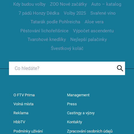
Kdy budou volby
ZOO Nové začátky
Auto – katalog
7 pádů Honzy Dědka
Volby 2025
Svařené víno
Tatarák podle Pohlreicha
Aloe vera
Pěstování lichořeřišnice
Výpočet ascendentu
Tvarohové knedlíky
Nejlepší palačinky
Švestkový koláč
O FTV Prima
Management
Volná místa
Press
Reklama
Castingy a výzvy
HbbTV
Kontakty
Podmínky užívání
Zpracování osobních údajů