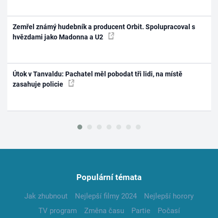
Zemřel známý hudebník a producent Orbit. Spolupracoval s
hvězdami jako Madonna a U2
Útok v Tanvaldu: Pachatel měl pobodat tři lidi, na místě
zasahuje policie
Populární témata
Jak zhubnout
Nejlepší filmy 2024
Nejlepší horory
TV program
Změna času
Partie
Počasí