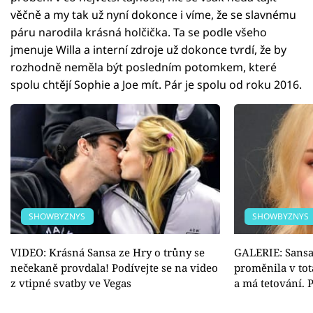
věčně a my tak už nyní dokonce i víme, že se slavnému
páru narodila krásná holčička. Ta se podle všeho
jmenuje Willa a interní zdroje už dokonce tvrdí, že by
rozhodně neměla být posledním potomkem, které
spolu chtějí Sophie a Joe mít. Pár je spolu od roku 2016.
SHOWBYZNYS
SHOWBYZNYS
VIDEO: Krásná Sansa ze Hry o trůny se
GALERIE: Sansa 
nečekaně provdala! Podívejte se na video
proměnila v tot
z vtipné svatby ve Vegas
a má tetování. P