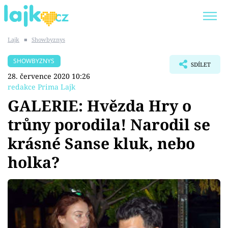
Lajk
■
Showbyznys
Trendy:
KARLOS VÉMOLA
ONLYFANS
SHOWBYZNYS
SDÍLET
SHOPAHOLICADEL
CLASH OF THE STARS
28. července 2020 10:26
redakce Prima Lajk
GALERIE: Hvězda Hry o
trůny porodila! Narodil se
Témata
krásné Sanse kluk, nebo
Showbyznys
holka?
Youtubeři
Virály