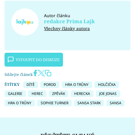
Autor článku
redakce Prima Lajk
Všechny články autora
VSTOUPIT DO DISKUZE
Sdílejte článek
ŠTÍTKY
DÍTĚ
POROD
HRA O TRŮNY
HOLČIČKA
GALERIE
HEREC
ZPĚVÁK
HERECKA
JOE JONAS
HRA O TRŮNY
SOPHIE TURNER
SANSA STARK
SANSA