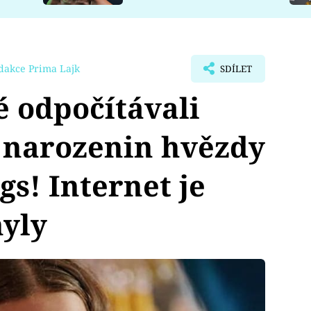
dakce Prima Lajk
SDÍLET
 odpočítávali
. narozenin hvězdy
gs! Internet je
hyly