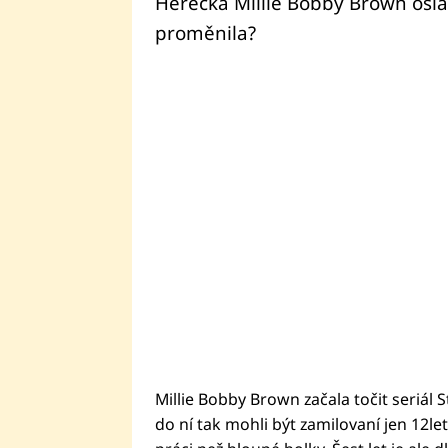
Herečka Millie Bobby Brown oslavi
proměnila?
Millie Bobby Brown začala točit seriál S
do ní tak mohli být zamilovaní jen 12letí 