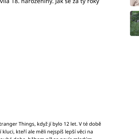
la 18. narozeniny. Jak se za ty roky
tranger Things, když jí bylo 12 let. V té době
kluci, kteří ale měli nejspíš lepší věci na