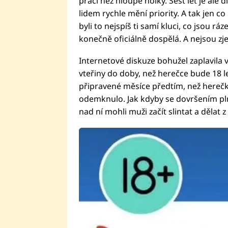
práci než hloupé holky. Šest let je al
lidem rychle mění priority. A tak jen co
byli to nejspíš ti samí kluci, co jsou r
konečně oficiálně dospělá. A nejsou zj
Internetové diskuze bohužel zaplavila v
vteřiny do doby, než herečce bude 18 
připravené měsíce předtím, než herečka
odemknulo. Jak kdyby se dovršením pln
nad ní mohli muži začít slintat a dělat 