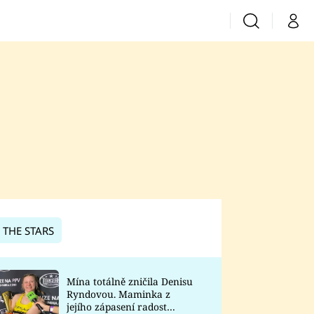
Vyhledávání
Můj 
Prima+
CNN Prima News
Prima Fresh
Prima Living
Prima Zoom
 THE STARS
Prima Lajk
Mína totálně zničila Denisu
Ryndovou. Maminka z
Sledujte nás
jejího zápasení radost