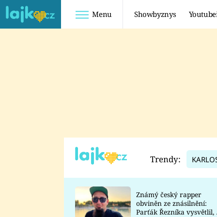
Menu
Showbyznys
Youtube
Youtuberky
Youtubeři
SHOPAHOLICADEL
FATTYPILLOW
ANNA ŠULC
FREESCOOT
SUGAR DENNY
ADAM KAJUMI
LADUŠKA
TADEÁŠ KUBĚNKA
DOMINIKA
DATEL
Trendy:
KARLO
MYSLIVCOVÁ
Známý český rapper
obviněn ze znásilnění:
Parťák Řezníka vysvětlil, 