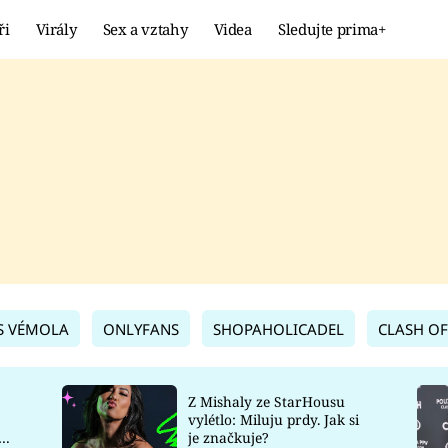
ři
Virály
Sex a vztahy
Videa
Sledujte prima+
Showbyznys
Extrém
VIRÁLY
KURIOZITY
VIDEA
KVÍZY
S VÉMOLA
ONLYFANS
SHOPAHOLICADEL
CLASH OF
Z Mishaly ze StarHousu
vylétlo: Miluju prdy. Jak si
co
je značkuje?