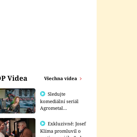
P Videa
Všechna videa
Sledujte
komediální seriál
Agrometal
exkluzivně na
prima+
Exkluzivně: Josef
Klíma promluvil o