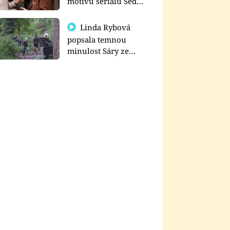
motivu seriálu Sedm
schodů k moci
Linda Rybová
popsala temnou
minulost Sáry ze
seriálu Zákony vlka