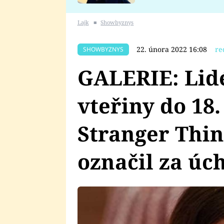
se v Plzni stalo
Lajk
■
Showbyznys
22. února 2022 16:08
re
SHOWBYZNYS
GALERIE: Lidé
vteřiny do 18
Stranger Thin
označil za úc