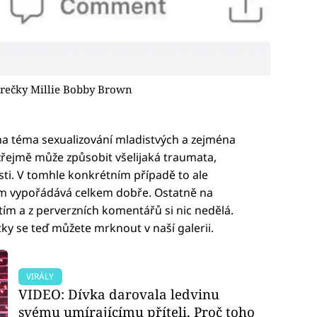
erečky Millie Bobby Brown
 na téma sexualizování mladistvých a zejména
řejmě může způsobit všelijaká traumata,
sti. V tomhle konkrétním případě to ale
tím vypořádává celkem dobře. Ostatně na
ím a z perverzních komentářů si nic nedělá.
fotky se teď můžete mrknout v naší galerii.
VIRÁLY
VIDEO: Dívka darovala ledvinu
svému umírajícímu příteli. Proč toho