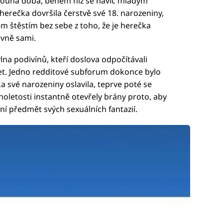
e dlouhá doba, během níž se navíc mladým
 herečka dovršila čerstvě své 18. narozeniny,
ázem štěstím bez sebe z toho, že je herečka
evně sami.
lna podivínů, kteří doslova odpočítávali
let. Jedno redditové subforum dokonce bylo
 své narozeniny oslavila, teprve poté se
oletosti instantně otevřely brány proto, aby
z ní předmět svých sexuálních fantazií.