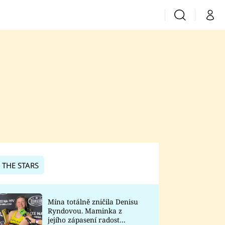
Vyhledávání
Můj 
Prima+
CNN Prima News
Prima Fresh
Prima Living
Prima Zoom
 THE STARS
Prima Lajk
Mína totálně zničila Denisu
Ryndovou. Maminka z
Sledujte nás
jejího zápasení radost