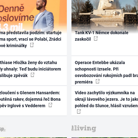
ma představila podzim: startuje
Tank KV-1 Němce dokonale
ma sport, vrací se Polabí, Zrádci
zaskočil
ové kriminálky
thiase Hložka ženy do vztahu
Operace Entebbe ukázala
dy uhnaly: Teď budu iniciátorem
schopnosti Izraele. Při
 slibuje zpěvák
osvobozování rukojmích padl br
premiéra
zloučení s Glenem Hansardem:
Video zachytilo výzkumníka na
outěná rakev, dojemná řeč Bona
okraji lávového jezera. Je to jak
zpěv Irglové s Vedderem
pohled do Slunce, hlásil vzruše