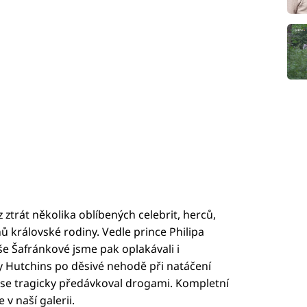
 ztrát několika oblíbených celebrit, herců,
 královské rodiny. Vedle prince Philipa
 Šafránkové jsme pak oplakávali i
Hutchins po děsivé nehodě při natáčení
ž se tragicky předávkoval drogami. Kompletní
v naší galerii.