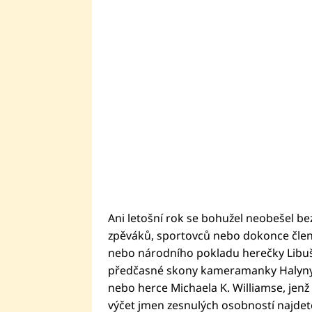
Ani letošní rok se bohužel neobešel bez
zpěváků, sportovců nebo dokonce členů
nebo národního pokladu herečky Libuše
předčasné skony kameramanky Halyny 
nebo herce Michaela K. Williamse, jen
výčet jmen zesnulých osobností najdete 