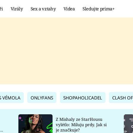
ři
Virály
Sex a vztahy
Videa
Sledujte prima+
Showbyznys
Extrém
VIRÁLY
KURIOZITY
VIDEA
KVÍZY
S VÉMOLA
ONLYFANS
SHOPAHOLICADEL
CLASH OF
Z Mishaly ze StarHousu
vylétlo: Miluju prdy. Jak si
co
je značkuje?