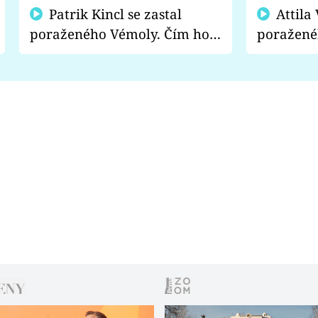
Patrik Kincl se zastal
Attila Végh podpořil
poraženého Vémoly. Čím ho
poražené
fanoušci naštvali?
chce radě
s vítězem