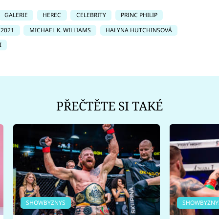
GALERIE
HEREC
CELEBRITY
PRINC PHILIP
2021
MICHAEL K. WILLIAMS
HALYNA HUTCHINSOVÁ
I
PŘEČTĚTE SI TAKÉ
SHOWBYZNYS
SHOWBYZNY