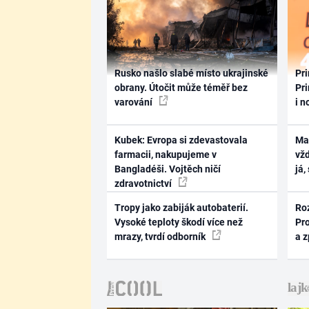
Rusko našlo slabé místo ukrajinské
Pri
obrany. Útočit může téměř bez
Pri
varování
i n
Kubek: Evropa si zdevastovala
Ma
farmacii, nakupujeme v
vž
Bangladéši. Vojtěch ničí
já,
zdravotnictví
Tropy jako zabiják autobaterií.
Ro
Vysoké teploty škodí více než
Pr
mrazy, tvrdí odborník
a 