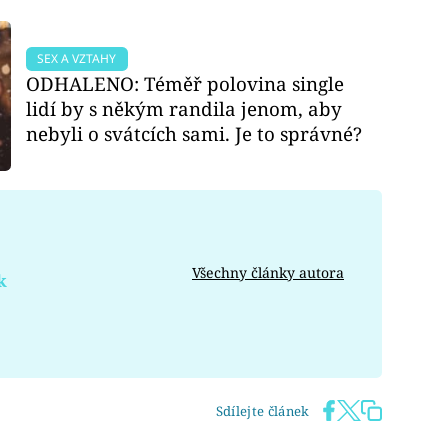
SEX A VZTAHY
ODHALENO: Téměř polovina single
lidí by s někým randila jenom, aby
nebyli o svátcích sami. Je to správné?
Všechny články autora
k
Sdílejte článek