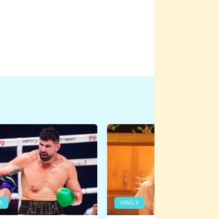
S
VIRÁLY