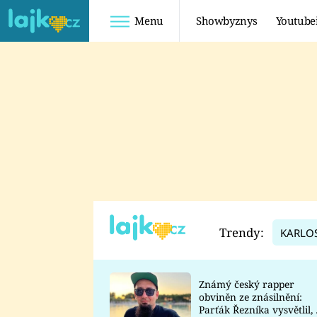
Menu
Showbyznys
Youtube
Youtuberky
Youtubeři
SHOPAHOLICADEL
FATTYPILLOW
ANNA ŠULC
FREESCOOT
SUGAR DENNY
ADAM KAJUMI
LADUŠKA
TADEÁŠ KUBĚNKA
DOMINIKA
DATEL
Trendy:
KARLO
MYSLIVCOVÁ
Známý český rapper
obviněn ze znásilnění:
Parťák Řezníka vysvětlil, 