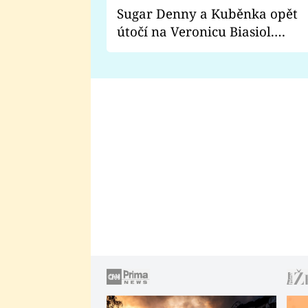
Sugar Denny a Kuběnka opět
útočí na Veronicu Biasiol.
Proč je podle nich falešná a
lže o své nevěře?