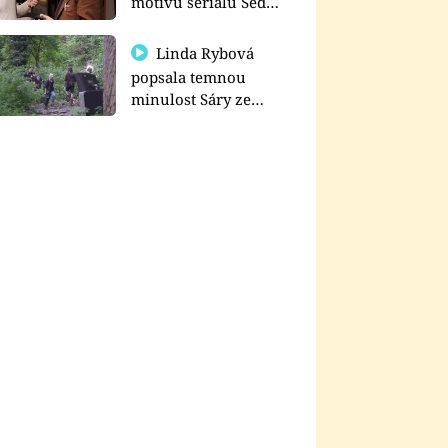
motivu seriálu Sedm
schodů k moci
Linda Rybová
popsala temnou
minulost Sáry ze
seriálu Zákony vlka