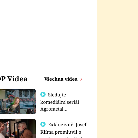
P Videa
Všechna videa
Sledujte
komediální seriál
Agrometal
exkluzivně na
prima+
Exkluzivně: Josef
Klíma promluvil o