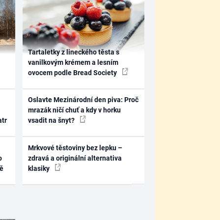
Tartaletky z lineckého těsta s
vanilkovým krémem a lesním
ovocem podle Bread Society
Oslavte Mezinárodní den piva: Proč
mrazák ničí chuť a kdy v horku
atr
vsadit na šnyt?
Mrkvové těstoviny bez lepku –
o
zdravá a originální alternativa
ně
klasiky