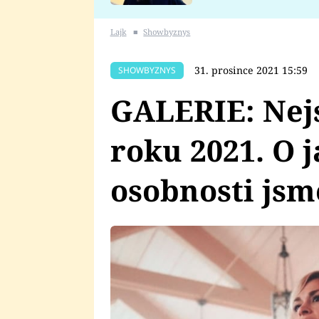
se v Plzni stalo
Lajk
■
Showbyznys
31. prosince 2021 15:59
SHOWBYZNYS
GALERIE: Nej
roku 2021. O 
osobnosti jsm