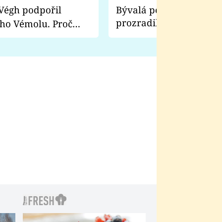
Bývalá pornoherečka
prozradila, co ji šokova
ho Vémolu. Proč
natáčení Euforie. Vážně
ji zápasit s ním než
bylo drsnější než hanba
 Kinclem?
filmy?