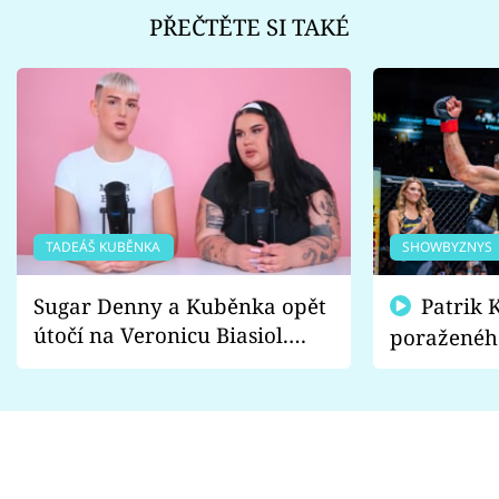
PŘEČTĚTE SI TAKÉ
TADEÁŠ KUBĚNKA
SHOWBYZNYS
Sugar Denny a Kuběnka opět
Patrik Kincl se zastal
útočí na Veronicu Biasiol.
poraženéh
Proč je podle nich falešná a
fanoušci n
lže o své nevěře?