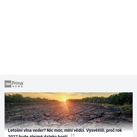
Letošní vlna veder? Nic moc, míní vědci. Vysvětlili, proč rok
2027 bude zřejmě daleko horší