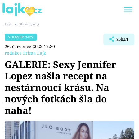
Lajk
■
Showbyznys
Trendy:
KARLOS VÉMOLA
ONLYFANS
SHOWBYZNYS
SDÍLET
SHOPAHOLICADEL
CLASH OF THE STARS
26. července 2022 17:30
redakce Prima Lajk
GALERIE: Sexy Jennifer
Lopez našla recept na
Témata
nestárnoucí krásu. Na
Showbyznys
nových fotkách šla do
naha!
Youtubeři
Virály