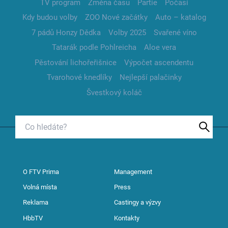
TV program
Změna času
Partie
Počasí
Kdy budou volby
ZOO Nové začátky
Auto – katalog
7 pádů Honzy Dědka
Volby 2025
Svařené víno
Tatarák podle Pohlreicha
Aloe vera
Pěstování lichořeřišnice
Výpočet ascendentu
Tvarohové knedlíky
Nejlepší palačinky
Švestkový koláč
O FTV Prima
Management
Volná místa
Press
Reklama
Castingy a výzvy
HbbTV
Kontakty