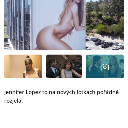
Sex a vztahy
Videa
Sledujte prima+
Přihlášení
Sledujte nás
Jennifer Lopez to na nových fotkách pořádně
rozjela.