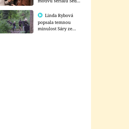
motivu seriálu Sedm
schodů k moci
Linda Rybová
popsala temnou
minulost Sáry ze
seriálu Zákony vlka