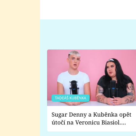
TADEÁŠ KUBĚNKA
Sugar Denny a Kuběnka opět
útočí na Veronicu Biasiol.
Proč je podle nich falešná a