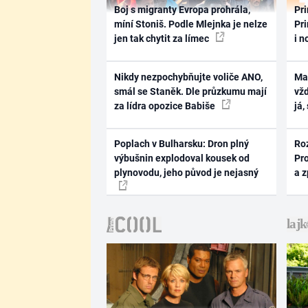
Boj s migranty Evropa prohrála,
Pri
míní Stoniš. Podle Mlejnka je nelze
Pri
jen tak chytit za límec
i n
Nikdy nezpochybňujte voliče ANO,
Ma
smál se Staněk. Dle průzkumu mají
vž
za lídra opozice Babiše
já,
Poplach v Bulharsku: Dron plný
Ro
výbušnin explodoval kousek od
Pr
plynovodu, jeho původ je nejasný
a 