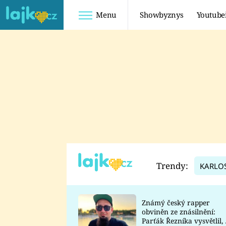
Menu
Showbyznys
Youtube
Youtuberky
Youtubeři
SHOPAHOLICADEL
FATTYPILLOW
ANNA ŠULC
FREESCOOT
SUGAR DENNY
ADAM KAJUMI
LADUŠKA
TADEÁŠ KUBĚNKA
DOMINIKA
DATEL
Trendy:
KARLO
MYSLIVCOVÁ
Známý český rapper
obviněn ze znásilnění:
Parťák Řezníka vysvětlil, 