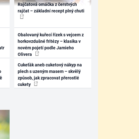
Rajčatová omáčka z čerstvých
rajčat – základní recept plný chuti
Obalovaný kuřecí řízek s vejcem z
horkovzdušné fritézy – klasika v
atr
novém pojetí podle Jamieho
Olivera
Cukeťák aneb cuketový nákyp na
o
plech s uzeným masem – skvělý
ně
způsob, jak zpracovat přerostlé
cukety