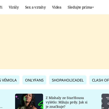
ři
Virály
Sex a vztahy
Videa
Sledujte prima+
Showbyznys
Extrém
VIRÁLY
KURIOZITY
VIDEA
KVÍZY
S VÉMOLA
ONLYFANS
SHOPAHOLICADEL
CLASH OF
Z Mishaly ze StarHousu
vylétlo: Miluju prdy. Jak si
co
je značkuje?