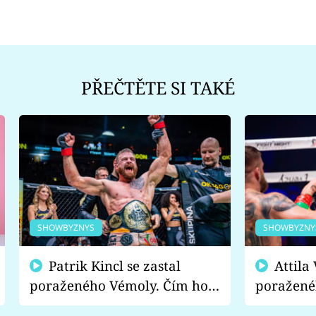
PŘEČTĚTE SI TAKÉ
SHOWBYZNYS
SHOWBYZNY
Patrik Kincl se zastal
Attila Végh podpořil
poraženého Vémoly. Čím ho
poražené
fanoušci naštvali?
chce radě