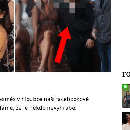
TO
směs v hloubce naší facebookové
oufáme, že je někdo nevyhrabe.