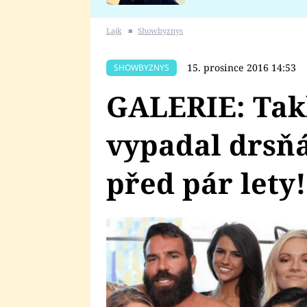
se v Plzni stalo
Lajk
■
Showbyznys
15. prosince 2016 14:53
SHOWBYZNYS
GALERIE: Tak
vypadal drsňá
před pár lety!