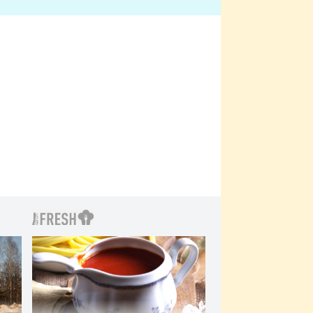
bylo drsnější než hanba
 Kinclem?
filmy?