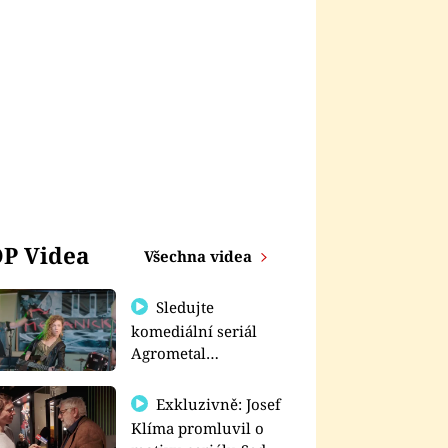
P Videa
Všechna videa
Sledujte
komediální seriál
Agrometal
exkluzivně na
prima+
Exkluzivně: Josef
Klíma promluvil o