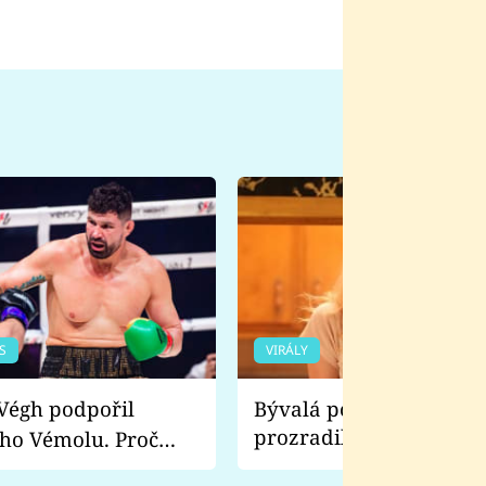
S
VIRÁLY
Bývalá pornoherečka
prozradila, co ji šokova
ho Vémolu. Proč
natáčení Euforie. Vážně
ji zápasit s ním než