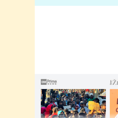
lže o své nevěře?