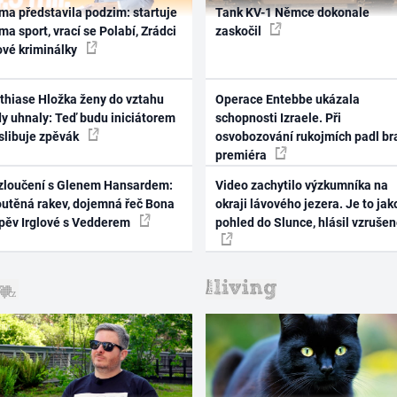
ma představila podzim: startuje
Tank KV-1 Němce dokonale
ma sport, vrací se Polabí, Zrádci
zaskočil
ové kriminálky
thiase Hložka ženy do vztahu
Operace Entebbe ukázala
dy uhnaly: Teď budu iniciátorem
schopnosti Izraele. Při
 slibuje zpěvák
osvobozování rukojmích padl br
premiéra
zloučení s Glenem Hansardem:
Video zachytilo výzkumníka na
outěná rakev, dojemná řeč Bona
okraji lávového jezera. Je to jak
zpěv Irglové s Vedderem
pohled do Slunce, hlásil vzruše