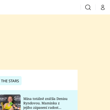
Vyhledávání
Můj 
Prima+
CNN Prima News
Prima Fresh
Prima Living
Prima Zoom
 THE STARS
Prima Lajk
Mína totálně zničila Denisu
Ryndovou. Maminka z
Sledujte nás
jejího zápasení radost