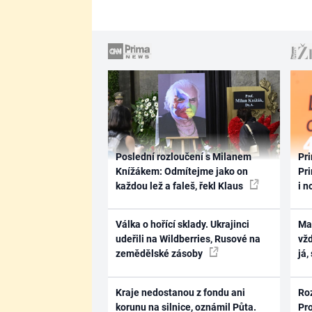
Poslední rozloučení s Milanem
Pri
Knížákem: Odmítejme jako on
Pri
každou lež a faleš, řekl Klaus
i n
Válka o hořící sklady. Ukrajinci
Ma
udeřili na Wildberries, Rusové na
vž
zemědělské zásoby
já,
Kraje nedostanou z fondu ani
Ro
korunu na silnice, oznámil Půta.
Pr