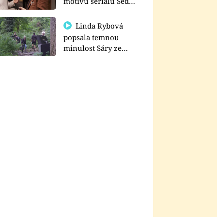
motivu seriálu Sedm
schodů k moci
Linda Rybová
popsala temnou
minulost Sáry ze
seriálu Zákony vlka