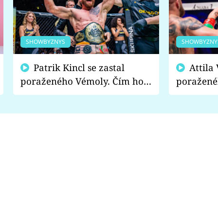
SHOWBYZNYS
SHOWBYZNY
Patrik Kincl se zastal
Attila Végh podpořil
poraženého Vémoly. Čím ho
poražené
fanoušci naštvali?
chce radě
s vítězem