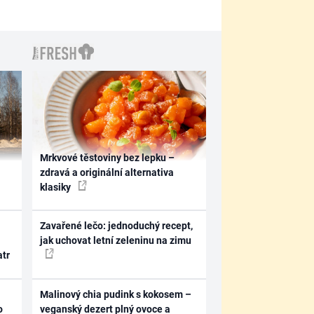
Mrkvové těstoviny bez lepku –
zdravá a originální alternativa
klasiky
Zavařené lečo: jednoduchý recept,
jak uchovat letní zeleninu na zimu
atr
Malinový chia pudink s kokosem –
o
veganský dezert plný ovoce a