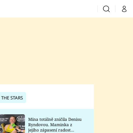
Vyhledávání
Můj 
Prima+
CNN Prima News
Prima Fresh
Prima Living
Prima Zoom
 THE STARS
Prima Lajk
Mína totálně zničila Denisu
Ryndovou. Maminka z
Sledujte nás
jejího zápasení radost