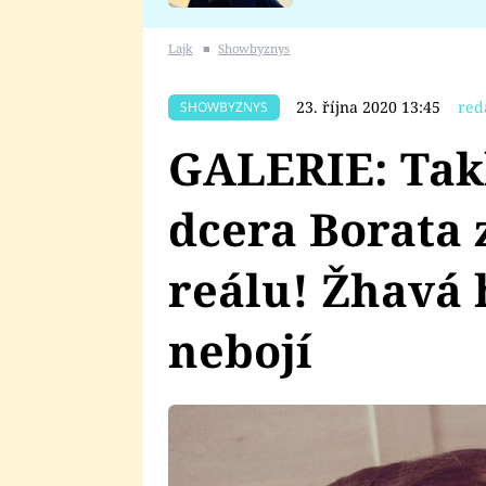
se v Plzni stalo
Lajk
■
Showbyznys
23. října 2020 13:45
red
SHOWBYZNYS
GALERIE: Tak
dcera Borata 
reálu! Žhavá 
nebojí