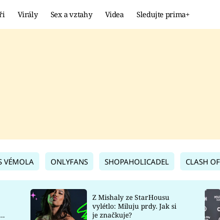
ři
Virály
Sex a vztahy
Videa
Sledujte prima+
Showbyznys
Extrém
VIRÁLY
KURIOZITY
VIDEA
KVÍZY
S VÉMOLA
ONLYFANS
SHOPAHOLICADEL
CLASH OF
Z Mishaly ze StarHousu
vylétlo: Miluju prdy. Jak si
co
je značkuje?