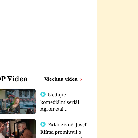
P Videa
Všechna videa
Sledujte
komediální seriál
Agrometal
exkluzivně na
prima+
Exkluzivně: Josef
Klíma promluvil o