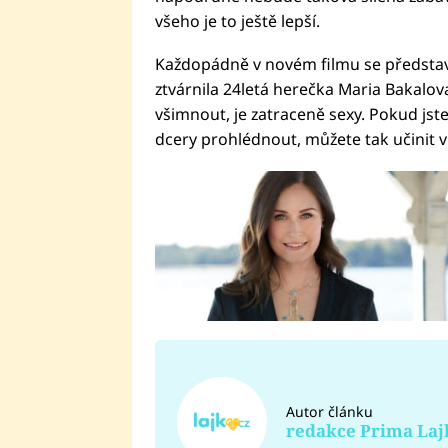
všeho je to ještě lepší.
Každopádně v novém filmu se představí
ztvárnila 24letá herečka Maria Bakalova z
všimnout, je zatraceně sexy. Pokud jste 
dcery prohlédnout, můžete tak učinit v 
Autor článku
redakce Prima Laj