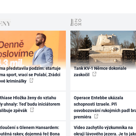
ma představila podzim: startuje
Tank KV-1 Němce dokonale
ma sport, vrací se Polabí, Zrádci
zaskočil
ové kriminálky
thiase Hložka ženy do vztahu
Operace Entebbe ukázala
dy uhnaly: Teď budu iniciátorem
schopnosti Izraele. Při
 slibuje zpěvák
osvobozování rukojmích padl br
premiéra
zloučení s Glenem Hansardem:
Video zachytilo výzkumníka na
outěná rakev, dojemná řeč Bona
okraji lávového jezera. Je to jak