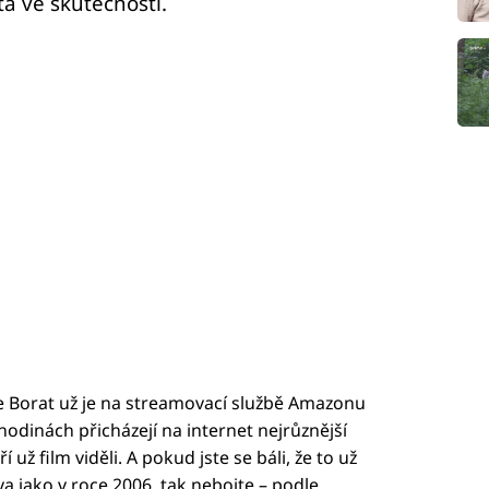
a ve skutečnosti.
e Borat už je na streamovací službě Amazonu
 hodinách přicházejí na internet nejrůznější
 už film viděli. A pokud jste se báli, že to už
 jako v roce 2006, tak nebojte – podle