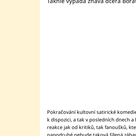
Takhle vypadá žhavá dcera Borat
Pokračování kultovní satirické komedi
k dispozici, a tak v posledních dnech a
reakce jak od kritiků, tak fanoušků, kteří
napodruhé nebude taková šílená zábava