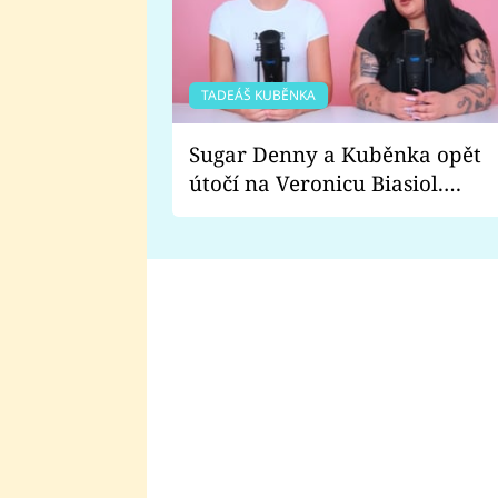
TADEÁŠ KUBĚNKA
Sugar Denny a Kuběnka opět
útočí na Veronicu Biasiol.
Proč je podle nich falešná a
lže o své nevěře?