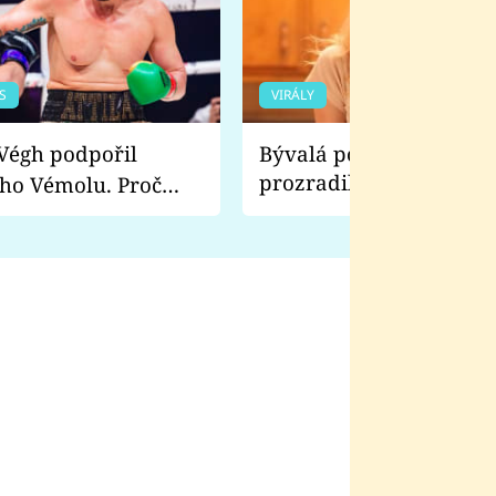
S
VIRÁLY
Bývalá pornoherečka
prozradila, co ji šokova
ho Vémolu. Proč
natáčení Euforie. Vážně
ji zápasit s ním než
bylo drsnější než hanba
 Kinclem?
filmy?