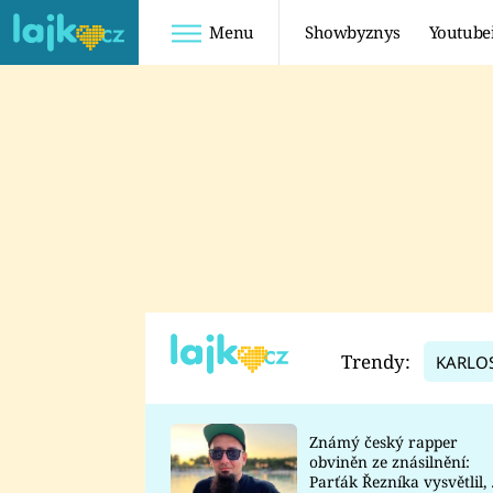
Menu
Showbyznys
Youtube
Youtuberky
Youtubeři
SHOPAHOLICADEL
FATTYPILLOW
ANNA ŠULC
FREESCOOT
SUGAR DENNY
ADAM KAJUMI
LADUŠKA
TADEÁŠ KUBĚNKA
DOMINIKA
DATEL
Trendy:
KARLO
MYSLIVCOVÁ
Známý český rapper
obviněn ze znásilnění:
Parťák Řezníka vysvětlil, 