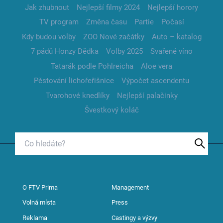
Jak zhubnout
Nejlepší filmy 2024
Nejlepší horory
TV program
Změna času
Partie
Počasí
Kdy budou volby
ZOO Nové začátky
Auto – katalog
7 pádů Honzy Dědka
Volby 2025
Svařené víno
Tatarák podle Pohlreicha
Aloe vera
Pěstování lichořeřišnice
Výpočet ascendentu
Tvarohové knedlíky
Nejlepší palačinky
Švestkový koláč
O FTV Prima
Management
Volná místa
Press
Reklama
Castingy a výzvy