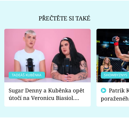
PŘEČTĚTE SI TAKÉ
TADEÁŠ KUBĚNKA
SHOWBYZNYS
Sugar Denny a Kuběnka opět
Patrik Kincl se zastal
útočí na Veronicu Biasiol.
poraženéh
Proč je podle nich falešná a
fanoušci n
lže o své nevěře?