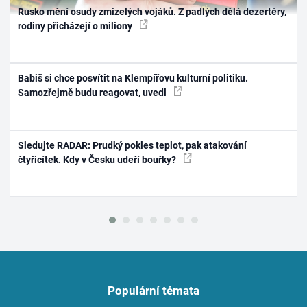
Rusko mění osudy zmizelých vojáků. Z padlých dělá dezertéry,
rodiny přicházejí o miliony
Babiš si chce posvítit na Klempířovu kulturní politiku.
Samozřejmě budu reagovat, uvedl
Sledujte RADAR: Prudký pokles teplot, pak atakování
čtyřicítek. Kdy v Česku udeří bouřky?
Populární témata