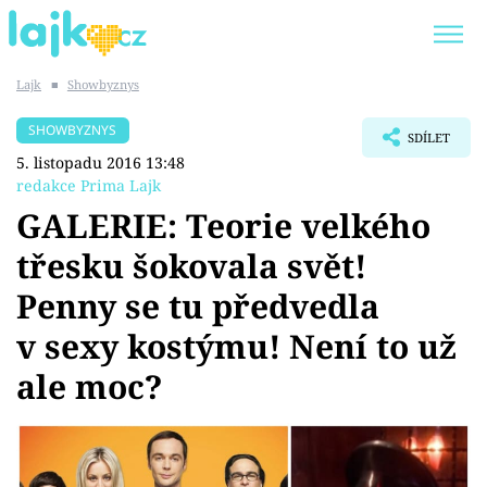
Lajk
■
Showbyznys
Trendy:
KARLOS VÉMOLA
ONLYFANS
SHOWBYZNYS
SDÍLET
SHOPAHOLICADEL
CLASH OF THE STARS
5. listopadu 2016 13:48
redakce Prima Lajk
GALERIE: Teorie velkého
třesku šokovala svět!
Témata
Penny se tu předvedla
Showbyznys
v sexy kostýmu! Není to už
ale moc?
Youtubeři
Virály