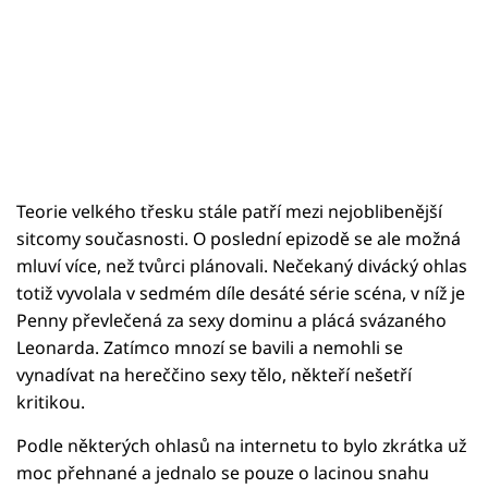
Teorie velkého třesku stále patří mezi nejoblibenější
sitcomy současnosti. O poslední epizodě se ale možná
mluví více, než tvůrci plánovali. Nečekaný divácký ohlas
totiž vyvolala v sedmém díle desáté série scéna, v níž je
Penny převlečená za sexy dominu a plácá svázaného
Leonarda. Zatímco mnozí se bavili a nemohli se
vynadívat na hereččino sexy tělo, někteří nešetří
kritikou.
Podle některých ohlasů na internetu to bylo zkrátka už
moc přehnané a jednalo se pouze o lacinou snahu