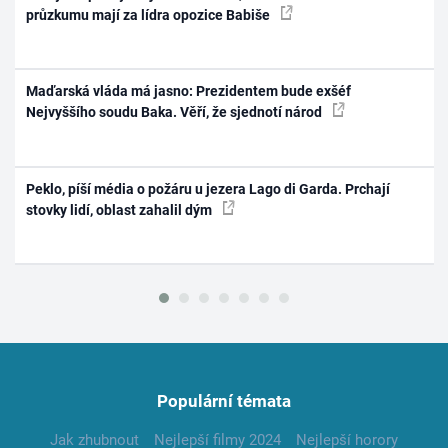
průzkumu mají za lídra opozice Babiše
Maďarská vláda má jasno: Prezidentem bude exšéf
Nejvyššího soudu Baka. Věří, že sjednotí národ
Peklo, píší média o požáru u jezera Lago di Garda. Prchají
stovky lidí, oblast zahalil dým
Populární témata
Jak zhubnout
Nejlepší filmy 2024
Nejlepší horory