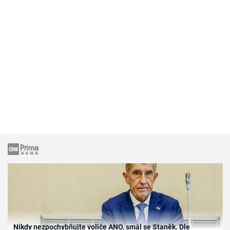
Nikdy nezpochybňujte voliče ANO, smál se Staněk. Dle