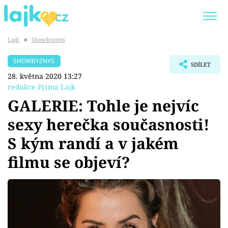
Lajk
■
Showbyznys
Trendy:
KARLOS VÉMOLA
ONLYFANS
SHOWBYZNYS
SDÍLET
SHOPAHOLICADEL
CLASH OF THE STARS
28. května 2020 13:27
redakce Prima Lajk
GALERIE: Tohle je nejvíc
sexy herečka současnosti!
Témata
S kým randí a v jakém
Showbyznys
filmu se objeví?
Youtubeři
Virály