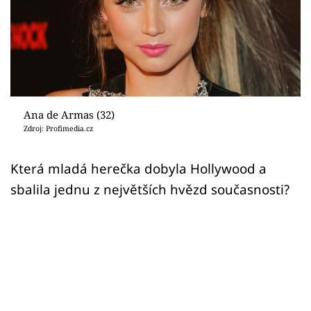
Sex a vztahy
Videa
Sledujte prima+
Přihlášení
Ana de Armas (32)
Zdroj: Profimedia.cz
Sledujte nás
Která mladá herečka dobyla Hollywood a
sbalila jednu z největších hvězd současnosti?