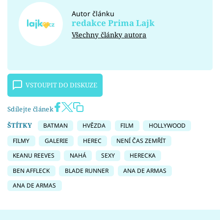
Autor článku
redakce Prima Lajk
Všechny články autora
VSTOUPIT DO DISKUZE
Sdílejte článek
ŠTÍTKY
BATMAN
HVĚZDA
FILM
HOLLYWOOD
FILMY
GALERIE
HEREC
NENÍ ČAS ZEMŘÍT
KEANU REEVES
NAHÁ
SEXY
HERECKA
BEN AFFLECK
BLADE RUNNER
ANA DE ARMAS
ANA DE ARMAS