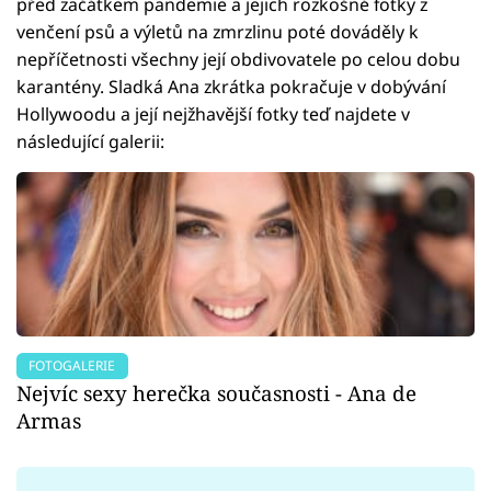
před začátkem pandemie a jejich rozkošné fotky z
venčení psů a výletů na zmrzlinu poté dováděly k
nepříčetnosti všechny její obdivovatele po celou dobu
karantény. Sladká Ana zkrátka pokračuje v dobývání
Hollywoodu a její nejžhavější fotky teď najdete v
následující galerii:
FOTOGALERIE
Nejvíc sexy herečka současnosti - Ana de
Armas