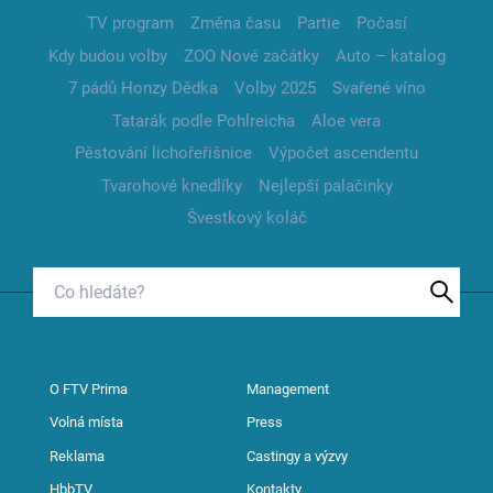
TV program
Změna času
Partie
Počasí
Kdy budou volby
ZOO Nové začátky
Auto – katalog
7 pádů Honzy Dědka
Volby 2025
Svařené víno
Tatarák podle Pohlreicha
Aloe vera
Pěstování lichořeřišnice
Výpočet ascendentu
Tvarohové knedlíky
Nejlepší palačinky
Švestkový koláč
O FTV Prima
Management
Volná místa
Press
Reklama
Castingy a výzvy
HbbTV
Kontakty