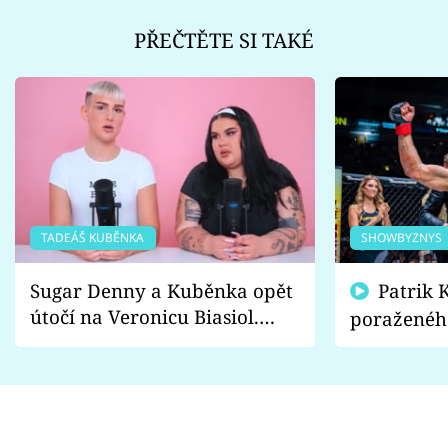
PŘEČTĚTE SI TAKÉ
TADEÁŠ KUBĚNKA
SHOWBYZNYS
Sugar Denny a Kuběnka opět
Patrik Kincl se zastal
útočí na Veronicu Biasiol.
poraženéh
Proč je podle nich falešná a
fanoušci n
lže o své nevěře?