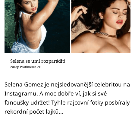
Sex a vztahy
Videa
Sledujte prima+
Přihlášení
Selena se umí rozparádit!
Zdroj: Profimedia.cz
Sledujte nás
Selena Gomez je nejsledovanější celebritou na
Instagramu. A moc dobře ví, jak si své
fanoušky udržet! Tyhle rajcovní fotky posbíraly
rekordní počet lajků...