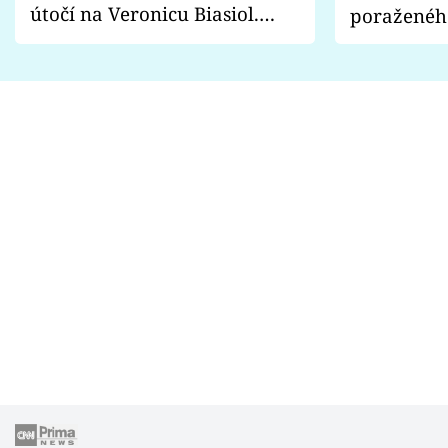
útočí na Veronicu Biasiol.
poraženéh
Proč je podle nich falešná a
fanoušci n
lže o své nevěře?