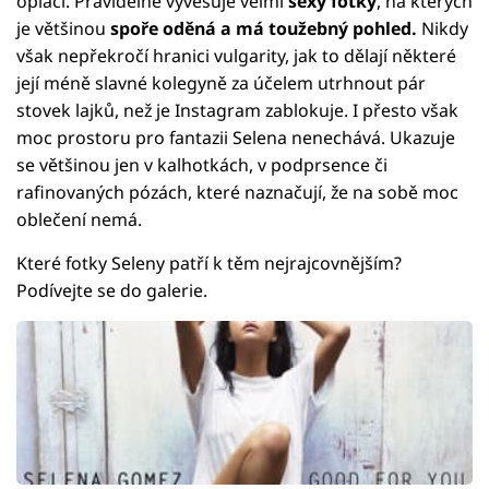
oplácí. Pravidelně vyvěšuje velmi
sexy fotky
, na kterých
je většinou
spoře oděná a má toužebný pohled.
Nikdy
však nepřekročí hranici vulgarity, jak to dělají některé
její méně slavné kolegyně za účelem utrhnout pár
stovek lajků, než je Instagram zablokuje. I přesto však
moc prostoru pro fantazii Selena nenechává. Ukazuje
se většinou jen v kalhotkách, v podprsence či
rafinovaných pózách, které naznačují, že na sobě moc
oblečení nemá.
Které fotky Seleny patří k těm nejrajcovnějším?
Podívejte se do galerie.