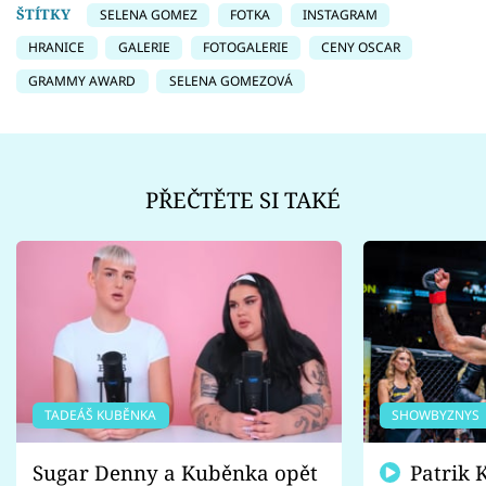
ŠTÍTKY
SELENA GOMEZ
FOTKA
INSTAGRAM
HRANICE
GALERIE
FOTOGALERIE
CENY OSCAR
GRAMMY AWARD
SELENA GOMEZOVÁ
PŘEČTĚTE SI TAKÉ
TADEÁŠ KUBĚNKA
SHOWBYZNYS
Sugar Denny a Kuběnka opět
Patrik Kincl se zastal