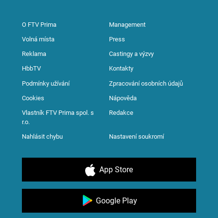
O FTV Prima
Management
Volná místa
Press
Reklama
Castingy a výzvy
HbbTV
Kontakty
Podmínky užívání
Zpracování osobních údajů
Cookies
Nápověda
Vlastník FTV Prima spol. s
Redakce
r.o.
Nahlásit chybu
Nastavení soukromí
App Store
Google Play