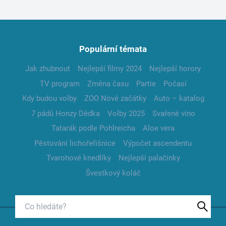
Populární témata
Jak zhubnout
Nejlepší filmy 2024
Nejlepší horory
TV program
Změna času
Partie
Počasí
Kdy budou volby
ZOO Nové začátky
Auto – katalog
7 pádů Honzy Dědka
Volby 2025
Svařené víno
Tatarák podle Pohlreicha
Aloe vera
Pěstování lichořeřišnice
Výpočet ascendentu
Tvarohové knedlíky
Nejlepší palačinky
Švestkový koláč