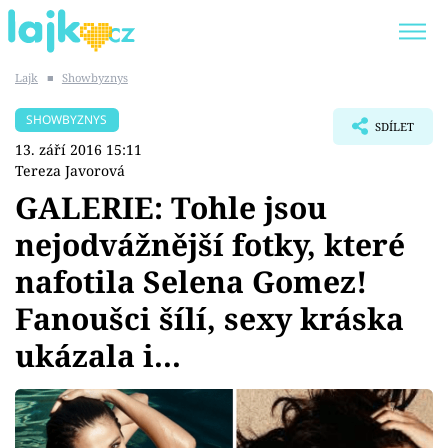
Lajk
■
Showbyznys
Trendy:
KARLOS VÉMOLA
ONLYFANS
SHOWBYZNYS
SDÍLET
SHOPAHOLICADEL
CLASH OF THE STARS
13. září 2016 15:11
Tereza Javorová
GALERIE: Tohle jsou
nejodvážnější fotky, které
Témata
nafotila Selena Gomez!
Showbyznys
Fanoušci šílí, sexy kráska
ukázala i...
Youtubeři
Virály