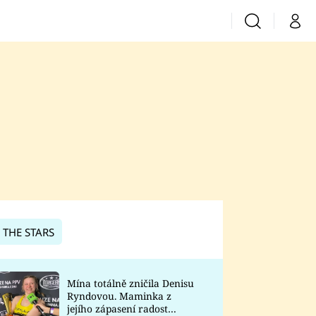
Vyhledávání
Můj 
Prima+
CNN Prima News
Prima Fresh
Prima Living
Prima Zoom
 THE STARS
Prima Lajk
Mína totálně zničila Denisu
Ryndovou. Maminka z
Sledujte nás
jejího zápasení radost