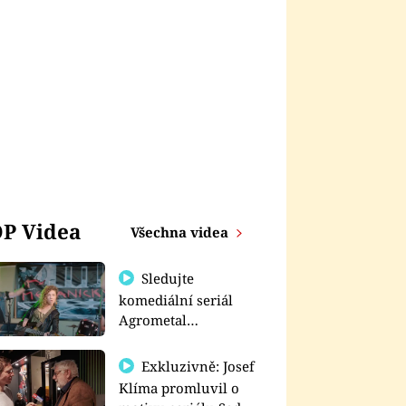
P Videa
Všechna videa
Sledujte
komediální seriál
Agrometal
exkluzivně na
prima+
Exkluzivně: Josef
Klíma promluvil o