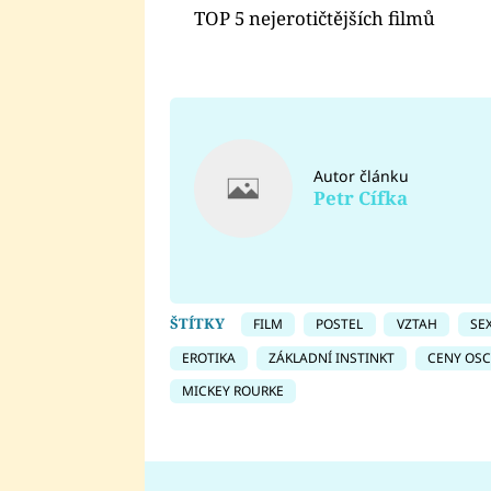
TOP 5 nejerotičtějších filmů
Autor článku
Petr Cífka
ŠTÍTKY
FILM
POSTEL
VZTAH
SE
EROTIKA
ZÁKLADNÍ INSTINKT
CENY OS
MICKEY ROURKE