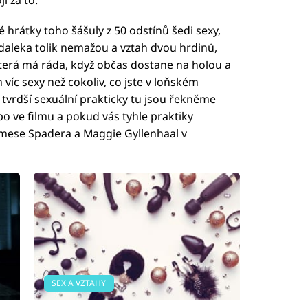
í za to.
é hrátky toho šášuly z 50 odstínů šedi sexy,
zdaleka tolik nemažou a vztah dvou hrdinů,
terá má ráda, když občas dostane na holou a
víc sexy než cokoliv, co jste v loňském
 tvrdší sexuální prakticky tu jsou řekněme
nebo ve filmu a pokud vás tyhle praktiky
 Jamese Spadera a Maggie Gyllenhaal v
SEX A VZTAHY