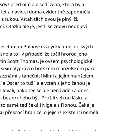
 Když před ním ale sedí žena, která byla
let a navíc si doma evidentně zapomněla
 rukou. Vztah těch dvou je plný lží,
. Otázka ale je, jestli se znovu neobjeví
sér Roman Polanski vždycky uměl do svých
o a to i v případě, že točil hroror. Jeho
in Scott Thomas, je ovšem psychologické
 sexu. Vypráví o britském manželském páru
í seznámí s tanečnicí Mimi a jejím manželem,
 a Oscar to tuší, ale vztah s jeho ženou je
ovali, nakonec se ale nenáviděli a dnes,
 bez druhého být. Prožili velkou lásku a
, to samé teď čeká i Nigela s Fionou. Čeká je
u překročí hranice, o jejichž existenci neměli