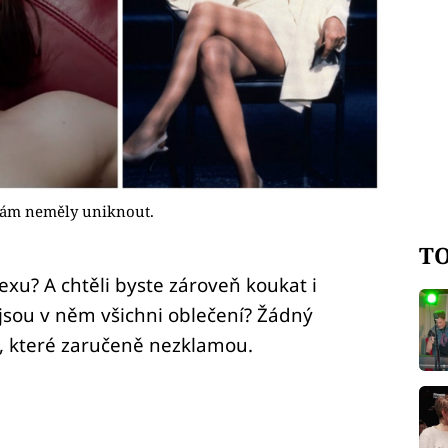
 vám neměly uniknout.
TO
xu? A chtěli byste zároveň koukat i
ž jsou v něm všichni oblečení? Žádný
, které zaručeně nezklamou.