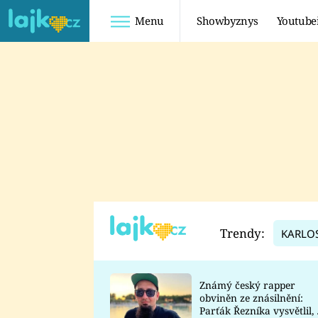
Menu
Showbyznys
Youtube
Youtuberky
Youtubeři
SHOPAHOLICADEL
FATTYPILLOW
ANNA ŠULC
FREESCOOT
SUGAR DENNY
ADAM KAJUMI
LADUŠKA
TADEÁŠ KUBĚNKA
DOMINIKA
DATEL
Trendy:
KARLO
MYSLIVCOVÁ
Známý český rapper
obviněn ze znásilnění:
Parťák Řezníka vysvětlil, 