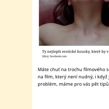
Ty nejlepší erotické kousky, které by
Zdroj: facebook.com
Máte chuť na trochu filmového se
na film, který není nudný, i kdy
problém, máme pro vás pět tipů