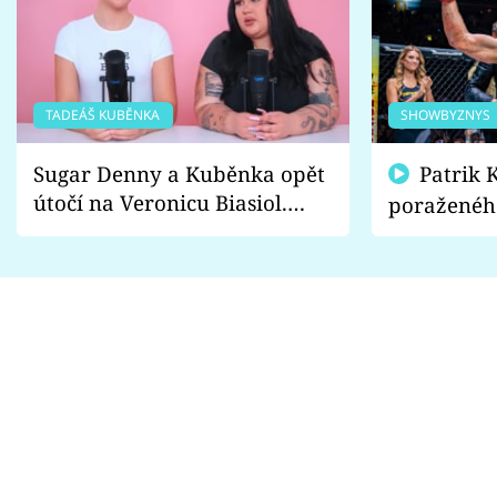
TADEÁŠ KUBĚNKA
SHOWBYZNYS
Sugar Denny a Kuběnka opět
Patrik Kincl se zastal
útočí na Veronicu Biasiol.
poraženéh
Proč je podle nich falešná a
fanoušci n
lže o své nevěře?