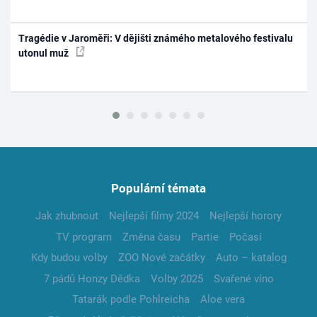
Tragédie v Jaroměři: V dějišti známého metalového festivalu
utonul muž
Populární témata
Jak zhubnout
Nejlepší filmy 2024
Nejlepší horory
TV program
Změna času
Partie
Počasí
Kdy budou volby
ZOO Nové začátky
Auto – katalog
7 pádů Honzy Dědka
Volby 2025
Svařené víno
Tatarák podle Pohlreicha
Aloe vera