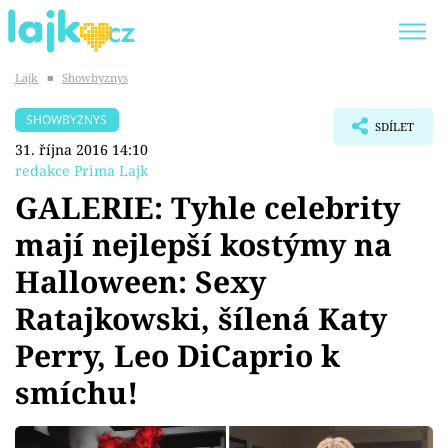
Lajk
■
Showbyznys
Trendy:
KARLOS VÉMOLA
ONLYFANS
SHOWBYZNYS
SDÍLET
SHOPAHOLICADEL
CLASH OF THE STARS
31. října 2016 14:10
redakce Prima Lajk
GALERIE: Tyhle celebrity
mají nejlepší kostýmy na
Témata
Halloween: Sexy
Showbyznys
Ratajkowski, šílená Katy
Perry, Leo DiCaprio k
Youtubeři
smíchu!
Virály