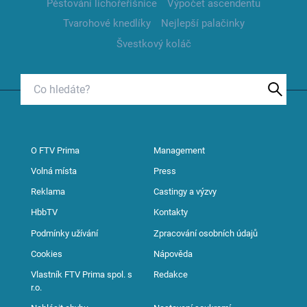
Pěstování lichořeřišnice
Výpočet ascendentu
Tvarohové knedlíky
Nejlepší palačinky
Švestkový koláč
O FTV Prima
Management
Volná místa
Press
Reklama
Castingy a výzvy
HbbTV
Kontakty
Podmínky užívání
Zpracování osobních údajů
Cookies
Nápověda
Vlastník FTV Prima spol. s
Redakce
r.o.