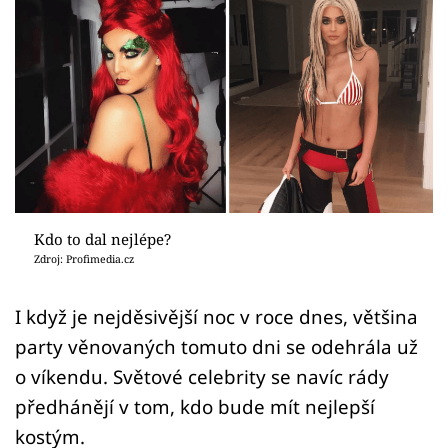
Sex a vztahy
Videa
Sledujte prima+
Přihlášení
Sledujte nás
Kdo to dal nejlépe?
Zdroj: Profimedia.cz
I když je nejděsivější noc v roce dnes, většina
party věnovaných tomuto dni se odehrála už
o víkendu. Světové celebrity se navíc rády
předhánějí v tom, kdo bude mít nejlepší
kostým.