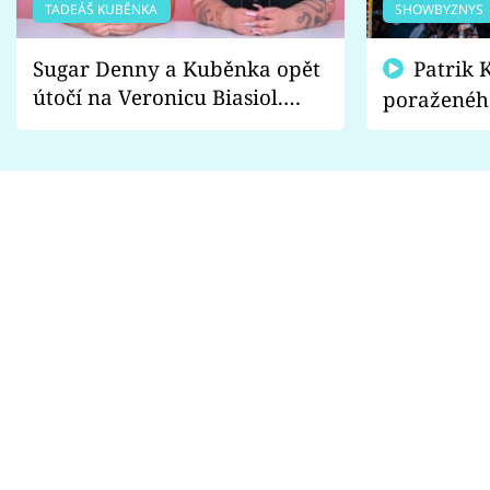
TADEÁŠ KUBĚNKA
SHOWBYZNYS
Sugar Denny a Kuběnka opět
Patrik Kincl se zastal
útočí na Veronicu Biasiol.
poraženéh
Proč je podle nich falešná a
fanoušci n
lže o své nevěře?