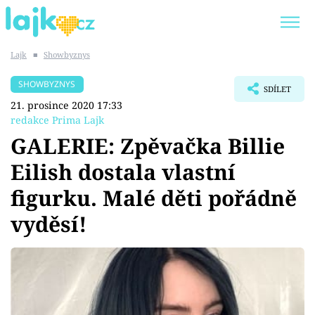
Lajk
■
Showbyznys
Trendy:
KARLOS VÉMOLA
ONLYFANS
SHOWBYZNYS
SDÍLET
SHOPAHOLICADEL
CLASH OF THE STARS
21. prosince 2020 17:33
redakce Prima Lajk
GALERIE: Zpěvačka Billie
Eilish dostala vlastní
Témata
figurku. Malé děti pořádně
Showbyznys
vyděsí!
Youtubeři
Virály