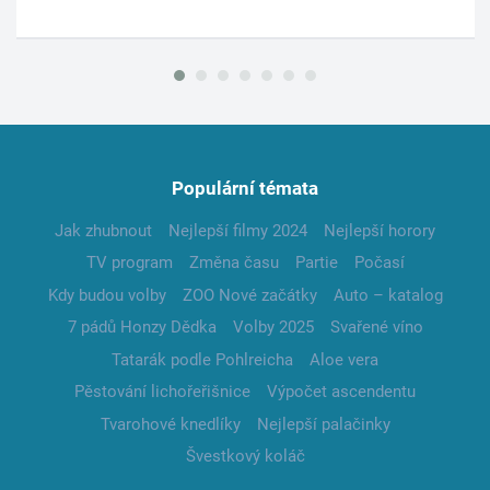
Populární témata
Jak zhubnout
Nejlepší filmy 2024
Nejlepší horory
TV program
Změna času
Partie
Počasí
Kdy budou volby
ZOO Nové začátky
Auto – katalog
7 pádů Honzy Dědka
Volby 2025
Svařené víno
Tatarák podle Pohlreicha
Aloe vera
Pěstování lichořeřišnice
Výpočet ascendentu
Tvarohové knedlíky
Nejlepší palačinky
Švestkový koláč