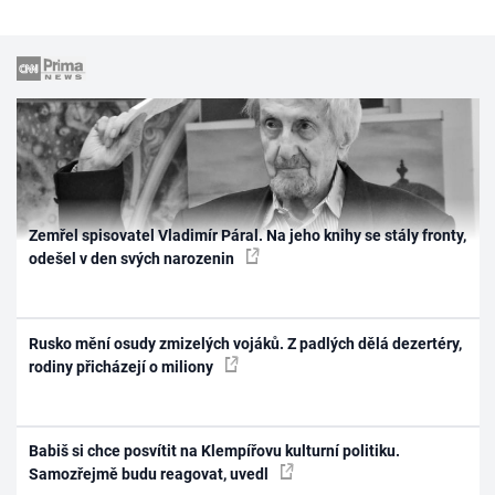
Zemřel spisovatel Vladimír Páral. Na jeho knihy se stály fronty,
odešel v den svých narozenin
Rusko mění osudy zmizelých vojáků. Z padlých dělá dezertéry,
rodiny přicházejí o miliony
Babiš si chce posvítit na Klempířovu kulturní politiku.
Samozřejmě budu reagovat, uvedl