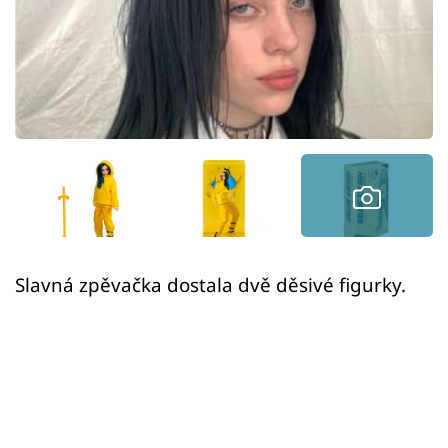
Sex a vztahy
Videa
Sledujte prima+
Přihlášení
Sledujte nás
Slavná zpěvačka dostala dvě děsivé figurky.