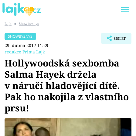
Lajk
■
Showbyznys
Trendy:
KARLOS VÉMOLA
ONLYFANS
SHOWBYZNYS
SDÍLET
SHOPAHOLICADEL
CLASH OF THE STARS
29. dubna 2017 11:29
redakce Prima Lajk
Hollywoodská sexbomba
Salma Hayek držela
Témata
v náručí hladovějící dítě.
Showbyznys
Pak ho nakojila z vlastního
prsu!
Youtubeři
Virály