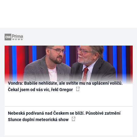
Vondra: Babiše nehlídáte, ale svítíte mu na uplácení voličů.
Čekal jsem od vás víc, řekl Gregor
Nebeská podívaná nad Českem se blíží. Působivé zatmění
Slunce doplní meteorická show