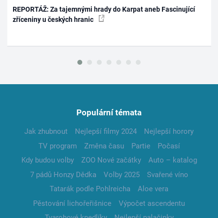
REPORTÁŽ: Za tajemnými hrady do Karpat aneb Fascinující
zříceniny u českých hranic
Populární témata
Jak zhubnout
Nejlepší filmy 2024
Nejlepší horory
TV program
Změna času
Partie
Počasí
Kdy budou volby
ZOO Nové začátky
Auto – katalog
7 pádů Honzy Dědka
Volby 2025
Svařené víno
Tatarák podle Pohlreicha
Aloe vera
Pěstování lichořeřišnice
Výpočet ascendentu
Tvarohové knedlíky
Nejlepší palačinky