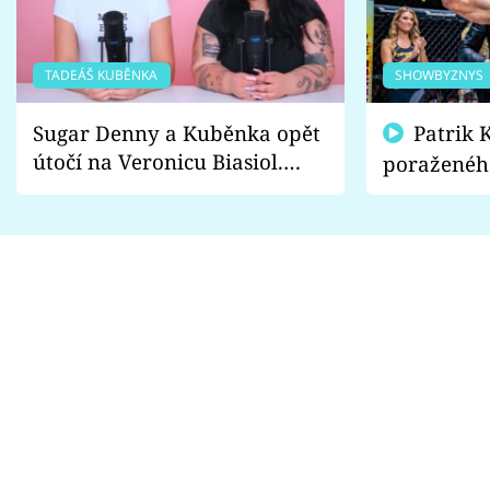
TADEÁŠ KUBĚNKA
SHOWBYZNYS
Sugar Denny a Kuběnka opět
Patrik Kincl se zastal
útočí na Veronicu Biasiol.
poraženéh
Proč je podle nich falešná a
fanoušci n
lže o své nevěře?