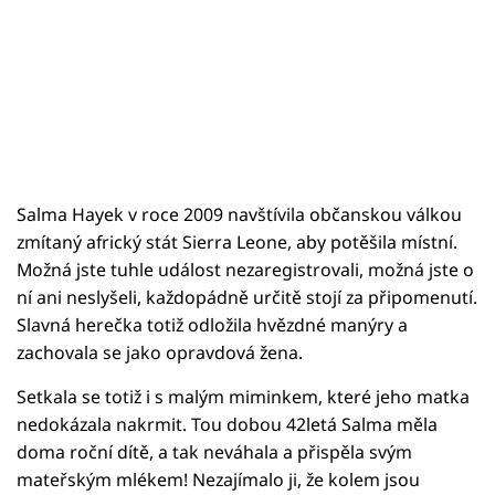
Salma Hayek v roce 2009 navštívila občanskou válkou
zmítaný africký stát Sierra Leone, aby potěšila místní.
Možná jste tuhle událost nezaregistrovali, možná jste o
ní ani neslyšeli, každopádně určitě stojí za připomenutí.
Slavná herečka totiž odložila hvězdné manýry a
zachovala se jako opravdová žena.
Setkala se totiž i s malým miminkem, které jeho matka
nedokázala nakrmit. Tou dobou 42letá Salma měla
doma roční dítě, a tak neváhala a přispěla svým
mateřským mlékem! Nezajímalo ji, že kolem jsou