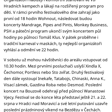
Hradních kempech a lákají na rozšířený program pro
děti. V rámci prvního festivalového dne zahrají jako
první od 18 hodin Wohnout, následovat budou
koncerty Mandrage, Pipes and Pints, Monkey Business,
PSH a páteční program ukončí svým koncertem půl
hodiny po půlnoci Tomáš Klus. V pátek proběhne i
tradiční karneval v maskách, ty nejlepší organizátoři
vyhlásí a odmění ve 22 hodin.
V sobotu už mohou návštěvníci do areálu vstupovat od
10.30 hodin. Mezi prvními posluchači uslyší Xindla X,
Čechomor, Portless nebo Sto zvířat. Druhý festivalový
den dále vystoupí Inekafe, Tatabojs, Chinaski, Anna K.,
Visací zámek, Gazdina Roba nebo Desmod. Poslední
koncert na Bouzově odehrají před půlnocí Wanastowi
Vjecy. Festival se do konce léta představí ještě 21. a 22.
srpna v Hradci nad Moravicí a své letní putování uzavře
poslední prázdninový víkend na Bezdězu v Čechách.