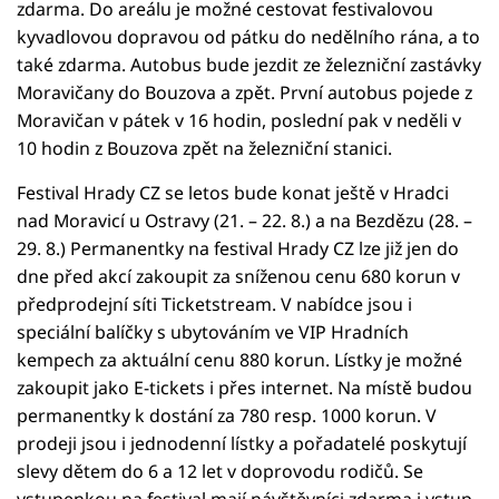
zdarma. Do areálu je možné cestovat festivalovou
kyvadlovou dopravou od pátku do nedělního rána, a to
také zdarma. Autobus bude jezdit ze železniční zastávky
Moravičany do Bouzova a zpět. První autobus pojede z
Moravičan v pátek v 16 hodin, poslední pak v neděli v
10 hodin z Bouzova zpět na železniční stanici.
Festival Hrady CZ se letos bude konat ještě v Hradci
nad Moravicí u Ostravy (21. – 22. 8.) a na Bezdězu (28. –
29. 8.) Permanentky na festival Hrady CZ lze již jen do
dne před akcí zakoupit za sníženou cenu 680 korun v
předprodejní síti Ticketstream. V nabídce jsou i
speciální balíčky s ubytováním ve VIP Hradních
kempech za aktuální cenu 880 korun. Lístky je možné
zakoupit jako E-tickets i přes internet. Na místě budou
permanentky k dostání za 780 resp. 1000 korun. V
prodeji jsou i jednodenní lístky a pořadatelé poskytují
slevy dětem do 6 a 12 let v doprovodu rodičů. Se
vstupenkou na festival mají návštěvníci zdarma i vstup