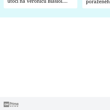
útočí na Veronicu Biasiol.
poraženéh
Proč je podle nich falešná a
fanoušci n
lže o své nevěře?