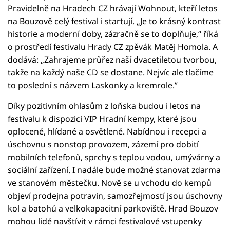
Pravidelně na Hradech CZ hrávají Wohnout, kteří letos
na Bouzově celý festival i startují. „Je to krásný kontrast
historie a moderní doby, zázračně se to doplňuje,“ říká
o prostředí festivalu Hrady CZ zpěvák Matěj Homola. A
dodává: „Zahrajeme průřez naší dvacetiletou tvorbou,
takže na každý naše CD se dostane. Nejvíc ale tlačíme
to poslední s názvem Laskonky a kremrole.”
Díky pozitivním ohlasům z loňska budou i letos na
festivalu k dispozici VIP Hradní kempy, které jsou
oplocené, hlídané a osvětlené. Nabídnou i recepci a
úschovnu s nonstop provozem, zázemí pro dobití
mobilních telefonů, sprchy s teplou vodou, umývárny a
sociální zařízení. I nadále bude možné stanovat zdarma
ve stanovém městečku. Nově se u vchodu do kempů
objeví prodejna potravin, samozřejmostí jsou úschovny
kol a batohů a velkokapacitní parkoviště. Hrad Bouzov
mohou lidé navštívit v rámci festivalové vstupenky