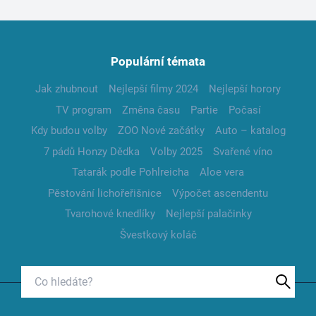
Populární témata
Jak zhubnout
Nejlepší filmy 2024
Nejlepší horory
TV program
Změna času
Partie
Počasí
Kdy budou volby
ZOO Nové začátky
Auto – katalog
7 pádů Honzy Dědka
Volby 2025
Svařené víno
Tatarák podle Pohlreicha
Aloe vera
Pěstování lichořeřišnice
Výpočet ascendentu
Tvarohové knedlíky
Nejlepší palačinky
Švestkový koláč