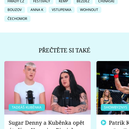
HRADY CZ
FESTIVALY
KEMP
BEZDĚZ
CHINASKI
BOUZOV
ANNA K
VSTUPENKA
WOHNOUT
ČECHOMOR
PŘEČTĚTE SI TAKÉ
TADEÁŠ KUBĚNKA
SHOWBYZNYS
Sugar Denny a Kuběnka opět
Patrik Kincl se zastal