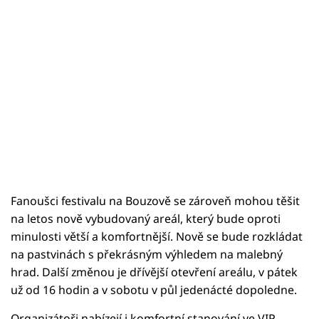
Fanoušci festivalu na Bouzově se zároveň mohou těšit
na letos nově vybudovaný areál, který bude oproti
minulosti větší a komfortnější. Nově se bude rozkládat
na pastvinách s překrásným výhledem na malebný
hrad. Další změnou je dřívější otevření areálu, v pátek
už od 16 hodin a v sobotu v půl jedenácté dopoledne.
Organizátoři nabízejí i komfortní stanování ve VIP