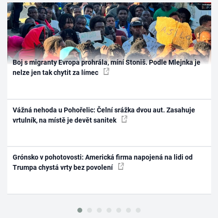
Boj s migranty Evropa prohrála, míní Stoniš. Podle Mlejnka je
nelze jen tak chytit za límec
Vážná nehoda u Pohořelic: Čelní srážka dvou aut. Zasahuje
vrtulník, na místě je devět sanitek
Grónsko v pohotovosti: Americká firma napojená na lidi od
Trumpa chystá vrty bez povolení