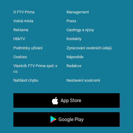
O FTV Prima
Management
Volná místa
Press
Reklama
Castingy a výzvy
HbbTV
Kontakty
Podmínky užívání
Zpracování osobních údajů
Cookies
Nápověda
Vlastník FTV Prima spol. s
Redakce
r.o.
Nahlásit chybu
Nastavení soukromí
App Store
Google Play