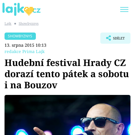
Lajk
■
Showbyznys
Trendy:
KARLOS VÉMOLA
ONLYFANS
SHOWBYZNYS
SDÍLET
SHOPAHOLICADEL
CLASH OF THE STARS
13. srpna 2015 10:13
redakce Prima Lajk
Hudební festival Hrady CZ
dorazí tento pátek a sobotu
Témata
i na Bouzov
Showbyznys
Youtubeři
Virály