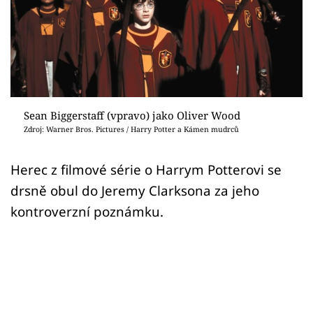
Sex a vztahy
Videa
Sledujte prima+
Přihlášení
Sean Biggerstaff (vpravo) jako Oliver Wood
Zdroj: Warner Bros. Pictures / Harry Potter a Kámen mudrců
Sledujte nás
Herec z filmové série o Harrym Potterovi se
drsně obul do Jeremy Clarksona za jeho
kontroverzní poznámku.