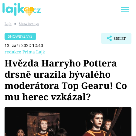
Lajk
■
Showbyznys
Trendy:
KARLOS VÉMOLA
ONLYFANS
SHOWBYZNYS
SDÍLET
SHOPAHOLICADEL
CLASH OF THE STARS
13. září 2022 12:40
redakce Prima Lajk
Hvězda Harryho Pottera
drsně urazila bývalého
Témata
moderátora Top Gearu! Co
Showbyznys
mu herec vzkázal?
Youtubeři
Virály