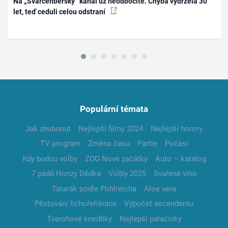
Na „Švarcenberský“ kanál už neodbočíte. Chyba vydržela 30
let, teď ceduli celou odstraní
Populární témata
Jak zhubnout
Nejlepší filmy 2024
Nejlepší horory
TV program
Změna času
Partie
Počasí
Kdy budou volby
ZOO Nové začátky
Auto – katalog
7 pádů Honzy Dědka
Volby 2025
Svařené víno
Tatarák podle Pohlreicha
Aloe vera
Pěstování lichořeřišnice
Výpočet ascendentu
Tvarohové knedlíky
Nejlepší palačinky