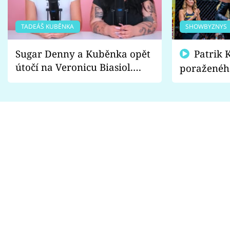
TADEÁŠ KUBĚNKA
SHOWBYZNYS
Sugar Denny a Kuběnka opět
Patrik Kincl se zastal
útočí na Veronicu Biasiol.
poraženéh
Proč je podle nich falešná a
fanoušci n
lže o své nevěře?