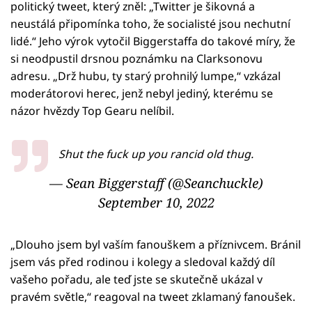
politický tweet, který zněl: „Twitter je šikovná a
neustálá připomínka toho, že socialisté jsou nechutní
lidé.“ Jeho výrok vytočil Biggerstaffa do takové míry, že
si neodpustil drsnou poznámku na Clarksonovu
adresu. „Drž hubu, ty starý prohnilý lumpe,“ vzkázal
moderátorovi herec, jenž nebyl jediný, kterému se
názor hvězdy Top Gearu nelíbil.
Shut the fuck up you rancid old thug.
— Sean Biggerstaff (@Seanchuckle)
September 10, 2022
„Dlouho jsem byl vaším fanouškem a příznivcem. Bránil
jsem vás před rodinou i kolegy a sledoval každý díl
vašeho pořadu, ale teď jste se skutečně ukázal v
pravém světle,“ reagoval na tweet zklamaný fanoušek.