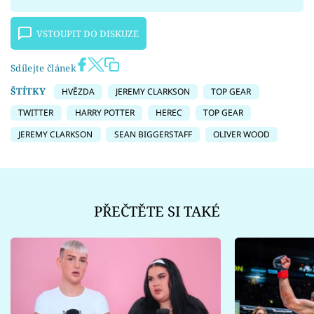
VSTOUPIT DO DISKUZE
Sdílejte článek
ŠTÍTKY
HVĚZDA
JEREMY CLARKSON
TOP GEAR
TWITTER
HARRY POTTER
HEREC
TOP GEAR
JEREMY CLARKSON
SEAN BIGGERSTAFF
OLIVER WOOD
PŘEČTĚTE SI TAKÉ