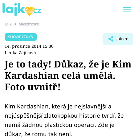
Lajk
■
Showbyznys
Trendy:
KARLOS VÉMOLA
ONLYFANS
SHOWBYZNYS
SDÍLET
SHOPAHOLICADEL
CLASH OF THE STARS
14. prosince 2014 15:30
Lenka Zajícová
Je to tady! Důkaz, že je Kim
Kardashian celá umělá.
Témata
Foto uvnitř!
Showbyznys
Kim Kardashian, která je nejslavnější a
Youtubeři
nejúspěšnější zlatokopkou historie tvrdí, že
Virály
nemá žádnou plastickou operaci. Zde je
důkaz, že tomu tak není.