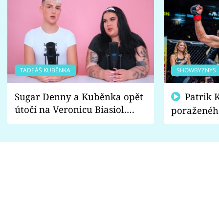
TADEÁŠ KUBĚNKA
SHOWBYZNYS
Sugar Denny a Kuběnka opět
Patrik Kincl se zastal
útočí na Veronicu Biasiol.
poraženéh
Proč je podle nich falešná a
fanoušci n
lže o své nevěře?