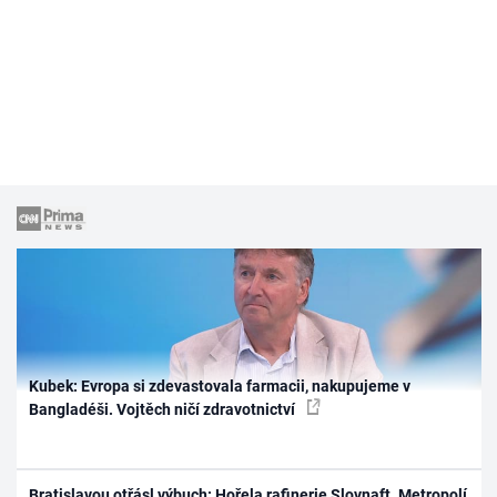
Kubek: Evropa si zdevastovala farmacii, nakupujeme v
Bangladéši. Vojtěch ničí zdravotnictví
Bratislavou otřásl výbuch: Hořela rafinerie Slovnaft. Metropolí