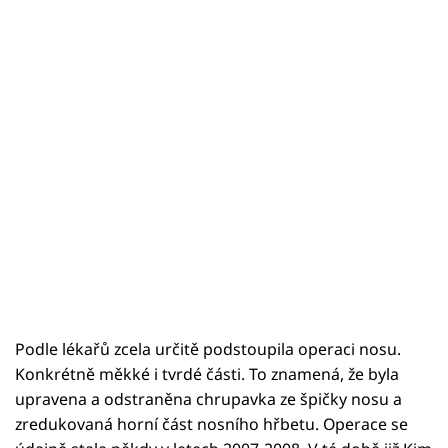
Sex a vztahy
Videa
Sledujte prima+
Přihlášení
Sledujte nás
Podle lékařů zcela určitě podstoupila operaci nosu.
Konkrétně měkké i tvrdé části. To znamená, že byla
upravena a odstraněna chrupavka ze špičky nosu a
zredukovaná horní část nosního hřbetu. Operace se