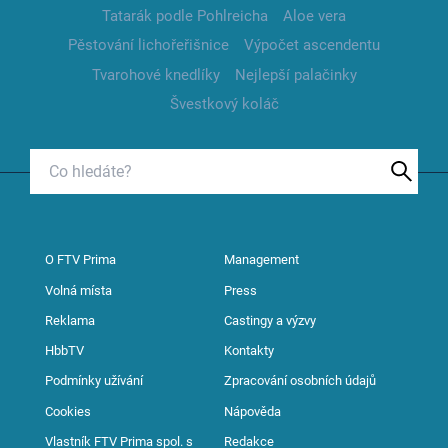
Tatarák podle Pohlreicha
Aloe vera
Pěstování lichořeřišnice
Výpočet ascendentu
Tvarohové knedlíky
Nejlepší palačinky
Švestkový koláč
O FTV Prima
Management
Volná místa
Press
Reklama
Castingy a výzvy
HbbTV
Kontakty
Podmínky užívání
Zpracování osobních údajů
Cookies
Nápověda
Vlastník FTV Prima spol. s
Redakce