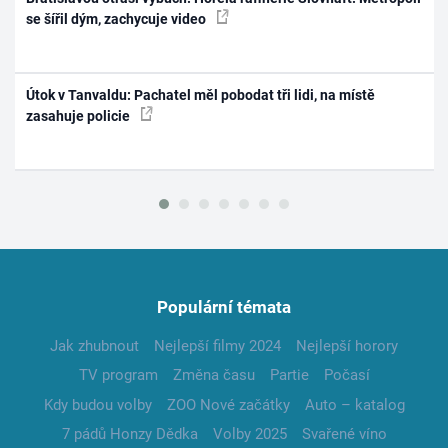
se šířil dým, zachycuje video
Útok v Tanvaldu: Pachatel měl pobodat tři lidi, na místě
zasahuje policie
Populární témata
Jak zhubnout
Nejlepší filmy 2024
Nejlepší horory
TV program
Změna času
Partie
Počasí
Kdy budou volby
ZOO Nové začátky
Auto – katalog
7 pádů Honzy Dědka
Volby 2025
Svařené víno