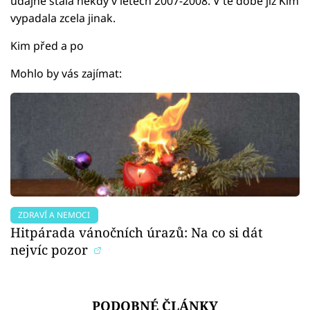
údajně stala někdy v letech 2007-2008. V té době již Kim
vypadala zcela jinak.
Kim před a po
Mohlo by vás zajímat:
ZDRAVÍ A NEMOCI
Hitpárada vánočních úrazů: Na co si dát
nejvíc pozor
PODOBNÉ ČLÁNKY