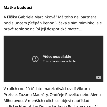
Matka budoucí
A Eliška Gabriela Marcinková? Má toho nej partnera
pod sluncem (Štěpán Benoni), čeká s ním miminko, ale
právě tohle se nelíbí její despotické matce…
V rolích rodičů těchto matek diváci uvidí Viktora
Preisse, Zuzanu Mauréry, Ondřeje Pavelku nebo Alenu
Mihulovou. V menších rolích se objeví například
Ladislav Hampl, Jan Dolanský, Anna Polívková a další.