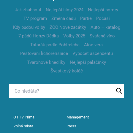
Jak zhubnout
Nejlepší filmy 2024
Nejlepší horory
TV program
Změna času
Partie
Počasí
Kdy budou volby
ZOO Nové začátky
Auto – katalog
7 pádů Honzy Dědka
Volby 2025
Svařené víno
Tatarák podle Pohlreicha
Aloe vera
Pěstování lichořeřišnice
Výpočet ascendentu
Tvarohové knedlíky
Nejlepší palačinky
Švestkový koláč
O FTV Prima
Management
Volná místa
Press