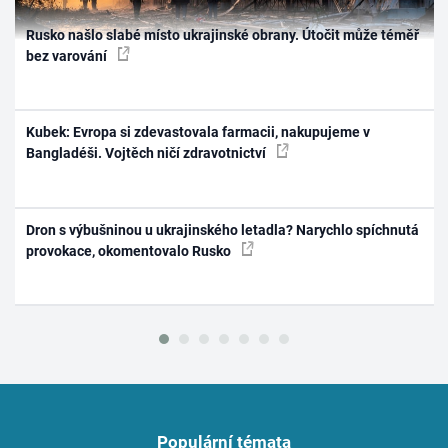
Rusko našlo slabé místo ukrajinské obrany. Útočit může téměř
bez varování
Kubek: Evropa si zdevastovala farmacii, nakupujeme v
Bangladéši. Vojtěch ničí zdravotnictví
Dron s výbušninou u ukrajinského letadla? Narychlo spíchnutá
provokace, okomentovalo Rusko
Populární témata