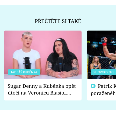
PŘEČTĚTE SI TAKÉ
TADEÁŠ KUBĚNKA
SHOWBYZNYS
Sugar Denny a Kuběnka opět
Patrik Kincl se zastal
útočí na Veronicu Biasiol.
poraženéh
Proč je podle nich falešná a
fanoušci n
lže o své nevěře?