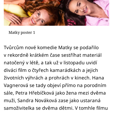
Sex a vztahy
Videa
Sledujte prima+
Matky poster 1
Přihlášení
Tvůrcům nové komedie Matky se podařilo
v rekordně krátkém čase sestříhat materiál
Sledujte nás
natočený v létě, a tak už v listopadu uvidí
diváci film o čtyřech kamarádkách a jejich
životních výhrách a prohrách v kinech. Hana
Vagnerová se tady objeví přímo na porodním
sále, Petra Hřebíčková jako žena mezi dvěma
muži, Sandra Nováková zase jako ustaraná
samoživitelka se dvěma dětmi. V tomhle filmu