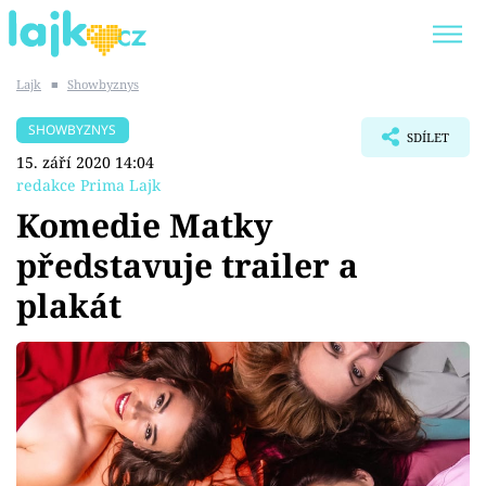
Lajk
■
Showbyznys
Trendy:
KARLOS VÉMOLA
ONLYFANS
SHOWBYZNYS
SDÍLET
SHOPAHOLICADEL
CLASH OF THE STARS
15. září 2020 14:04
redakce Prima Lajk
Komedie Matky
představuje trailer a
Témata
plakát
Showbyznys
Youtubeři
Virály