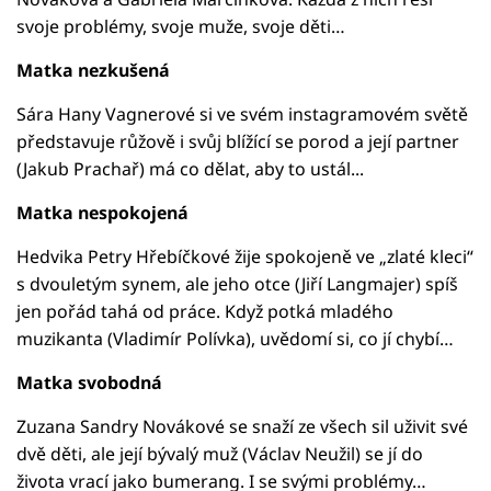
svoje problémy, svoje muže, svoje děti…
Matka nezkušená
Sára Hany Vagnerové si ve svém instagramovém světě
představuje růžově i svůj blížící se porod a její partner
(Jakub Prachař) má co dělat, aby to ustál...
Matka nespokojená
Hedvika Petry Hřebíčkové žije spokojeně ve „zlaté kleci“
s dvouletým synem, ale jeho otce (Jiří Langmajer) spíš
jen pořád tahá od práce. Když potká mladého
muzikanta (Vladimír Polívka), uvědomí si, co jí chybí…
Matka svobodná
Zuzana Sandry Novákové se snaží ze všech sil uživit své
dvě děti, ale její bývalý muž (Václav Neužil) se jí do
života vrací jako bumerang. I se svými problémy…