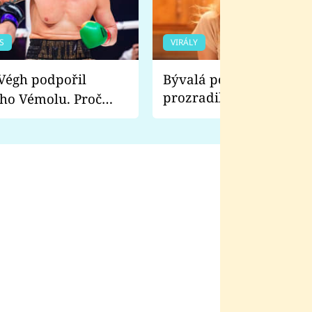
S
VIRÁLY
Bývalá pornoherečka
prozradila, co ji šokova
ho Vémolu. Proč
natáčení Euforie. Vážně
ji zápasit s ním než
bylo drsnější než hanba
 Kinclem?
filmy?