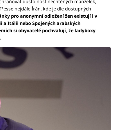
zachraňovat důstojnost nechtěných manželek,
Třesse nejdále Írán, kde je dle dostupných
ánky pro anonymní odložení žen existují i v
 a Itálii nebo Spojených arabských
mích si obyvatelé pochvalují, že ladyboxy
.