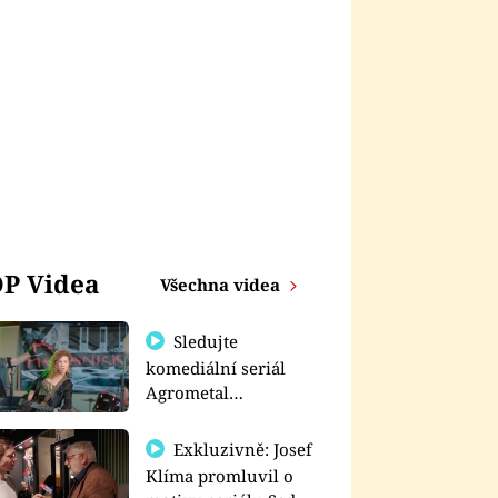
P Videa
Všechna videa
Sledujte
komediální seriál
Agrometal
exkluzivně na
prima+
Exkluzivně: Josef
Klíma promluvil o