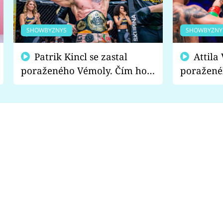
SHOWBYZNYS
SHOWBYZNY
Patrik Kincl se zastal
Attila Végh podpořil
poraženého Vémoly. Čím ho
poražené
fanoušci naštvali?
chce radě
s vítězem