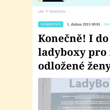
se v Plzni stalo
Lajk
■
Showbyznys
1. dubna 2015 00:01
Pet
SHOWBYZNYS
Konečně! I do
ladyboxy pro
odložené ženy