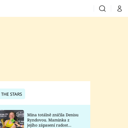
Vyhledávání
Můj 
Prima+
CNN Prima News
Prima Fresh
Prima Living
Prima Zoom
 THE STARS
Prima Lajk
Mína totálně zničila Denisu
Ryndovou. Maminka z
Sledujte nás
jejího zápasení radost