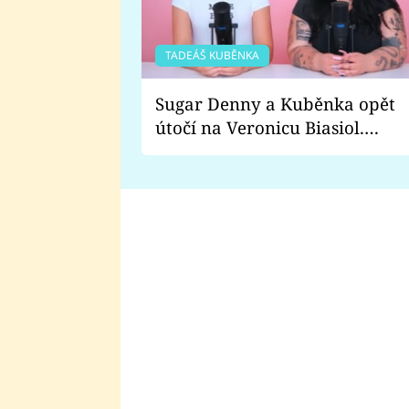
TADEÁŠ KUBĚNKA
Sugar Denny a Kuběnka opět
útočí na Veronicu Biasiol.
Proč je podle nich falešná a
lže o své nevěře?