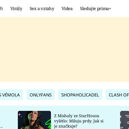
ři
Virály
Sex a vztahy
Videa
Sledujte prima+
Showbyznys
Extrém
VIRÁLY
KURIOZITY
VIDEA
KVÍZY
S VÉMOLA
ONLYFANS
SHOPAHOLICADEL
CLASH OF
Z Mishaly ze StarHousu
vylétlo: Miluju prdy. Jak si
co
je značkuje?