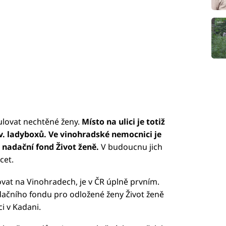
ulovat nechtěné ženy.
Místo na ulici je totiž
v. ladyboxů. Ve vinohradské nemocnici je
e nadační fond Život ženě.
V budoucnu jich
cet.
ovat na Vinohradech, je v ČR úplně prvním.
adačního fondu pro odložené ženy Život ženě
i v Kadani.