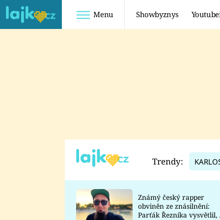
Menu
Showbyznys
Youtube
Youtuberky
Youtubeři
SHOPAHOLICADEL
FATTYPILLOW
ANNA ŠULC
FREESCOOT
SUGAR DENNY
ADAM KAJUMI
LADUŠKA
TADEÁŠ KUBĚNKA
DOMINIKA
DATEL
Trendy:
KARLO
MYSLIVCOVÁ
Známý český rapper
obviněn ze znásilnění:
Parťák Řezníka vysvětlil, 