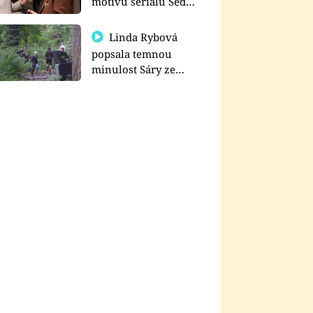
motivu seriálu Sedm
schodů k moci
Linda Rybová
popsala temnou
minulost Sáry ze
seriálu Zákony vlka