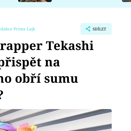
edakce Prima Lajk
SDÍLET
 rapper Tekashi
přispět na
eho obří sumu
?