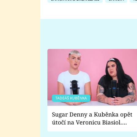
TADEÁŠ KUBĚNKA
Sugar Denny a Kuběnka opět
útočí na Veronicu Biasiol.
Proč je podle nich falešná a