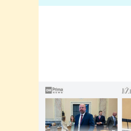
lže o své nevěře?