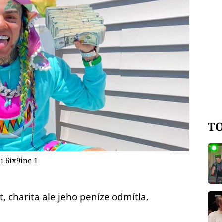
TO
i 6ix9ine 1
, charita ale jeho peníze odmítla.