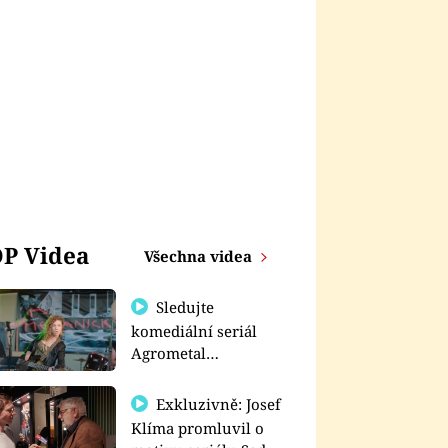
P Videa
Všechna videa
Sledujte
komediální seriál
Agrometal
exkluzivně na
prima+
Exkluzivně: Josef
Klíma promluvil o