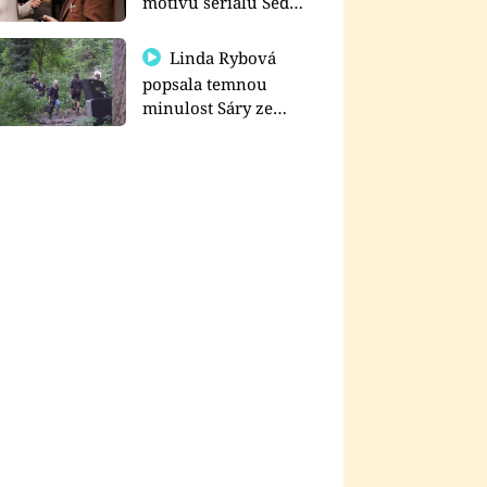
motivu seriálu Sedm
schodů k moci
Linda Rybová
popsala temnou
minulost Sáry ze
seriálu Zákony vlka