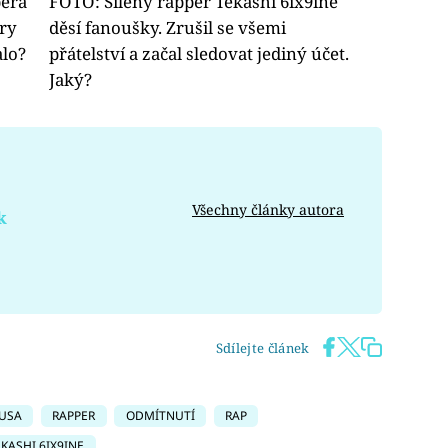
pera
FOTO: Šílený rapper Tekashi 6ix9ine
ěry
děsí fanoušky. Zrušil se všemi
alo?
přátelství a začal sledovat jediný účet.
Jaký?
Všechny články autora
k
Sdílejte článek
USA
RAPPER
ODMÍTNUTÍ
RAP
EKASHI 6IX9INE