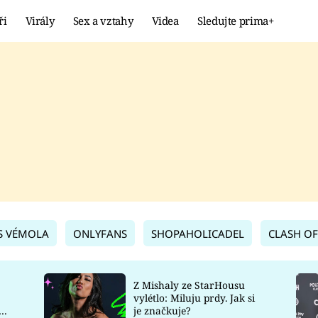
ři
Virály
Sex a vztahy
Videa
Sledujte prima+
Showbyznys
Extrém
VIRÁLY
KURIOZITY
VIDEA
KVÍZY
S VÉMOLA
ONLYFANS
SHOPAHOLICADEL
CLASH OF
Z Mishaly ze StarHousu
vylétlo: Miluju prdy. Jak si
co
je značkuje?