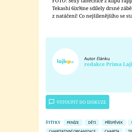
FOTO: Sexy tanečnice z klipu rap
Tekashi 6ix9ine sdílely drsné záb
z natáčení! Co nejšílenějšího se st
Autor článku
redakce Prima Laj
VSTOUPIT DO DISKUZE
ŠTÍTKY
PENÍZE
DĚTI
PŘÍSPĚVEK
CHARITATIVNÍ ORGANIZACE
CHARITA
T