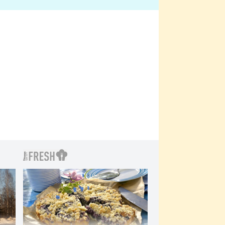
bylo drsnější než hanba
 Kinclem?
filmy?