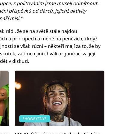
tupce, s politováním jsme museli odmítnout.
ční příspěvků od dárců, jejichž aktivity
aší misí.“
ak rádi, že se na světě stále najdou
tách a principech a méně na penězích, i když
sti se však různí – někteří mají za to, že by
skutek, zatímco jiní chválí organizaci za její
dět v diskuzi.
SHOWBYZNYS