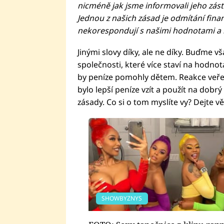
nicméně jak jsme informovali jeho zás
Jednou z našich zásad je odmítání finan
nekorespondují s našimi hodnotami a n
Jinými slovy díky, ale ne díky. Buďme vš
společnosti, které více staví na hodno
by peníze pomohly dětem. Reakce veřejno
bylo lepší peníze vzít a použít na dobrý 
zásady. Co si o tom myslíte vy? Dejte vě
SHOWBYZNYS