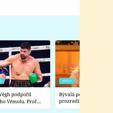
S
VIRÁLY
Bývalá pornoherečka
prozradila, co ji šokova
ho Vémolu. Proč
natáčení Euforie. Vážně
ji zápasit s ním než