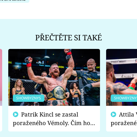
PŘEČTĚTE SI TAKÉ
SHOWBYZNYS
SHOWBYZNY
Patrik Kincl se zastal
Attila Végh podpořil
poraženého Vémoly. Čím ho
poražené
fanoušci naštvali?
chce radě