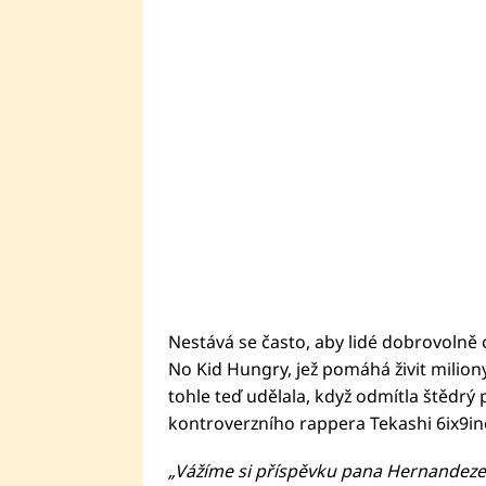
Nestává se často, aby lidé dobrovolně o
No Kid Hungry, jež pomáhá živit milion
tohle teď udělala, když odmítla štědrý 
kontroverzního rappera Tekashi 6ix9ine.
„Vážíme si příspěvku pana Hernandeze