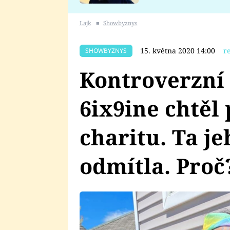
se v Plzni stalo
Lajk
■
Showbyznys
15. května 2020 14:00
r
SHOWBYZNYS
Kontroverzní
6ix9ine chtěl 
charitu. Ta j
odmítla. Proč