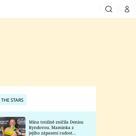
Vyhledávání
Můj 
Prima+
CNN Prima News
Prima Fresh
Prima Living
Prima Zoom
 THE STARS
Prima Lajk
Mína totálně zničila Denisu
Ryndovou. Maminka z
Sledujte nás
jejího zápasení radost