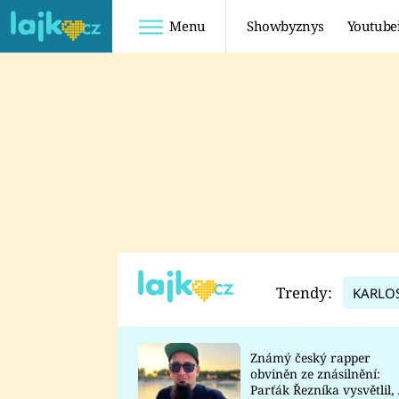
Menu
Showbyznys
Youtube
Youtuberky
Youtubeři
SHOPAHOLICADEL
FATTYPILLOW
ANNA ŠULC
FREESCOOT
SUGAR DENNY
ADAM KAJUMI
LADUŠKA
TADEÁŠ KUBĚNKA
DOMINIKA
DATEL
Trendy:
KARLO
MYSLIVCOVÁ
Známý český rapper
obviněn ze znásilnění:
Parťák Řezníka vysvětlil, 