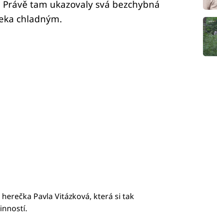
. Právě tam ukazovaly svá bezchybná
Řeka chladným.
a herečka Pavla Vitázková, která si tak
nností.