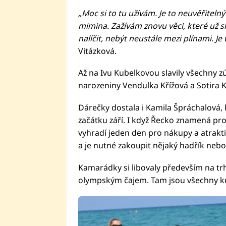
„Moc si to tu užívám. Je to neuvěřitel
mimina. Zažívám znovu věci, které už 
nalíčit, nebýt neustále mezi plínami. Je
Vitázková.
Až na Ivu Kubelkovou slavily všechny z
narozeniny Vendulka Křížová a Sotira K
Dárečky dostala i Kamila Špráchalová, k
začátku září. I když Řecko znamená pr
vyhradí jeden den pro nákupy a atrakti
a je nutné zakoupit nějaký hadřík nebo
Kamarádky si libovaly především na trh
olympským čajem. Tam jsou všechny ku