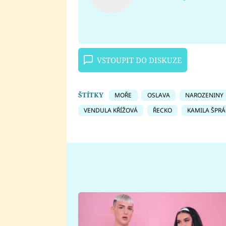
VSTOUPIT DO DISKUZE
ŠTÍTKY
MOŘE
OSLAVA
NAROZENINY
VENDULA KŘÍŽOVÁ
ŘECKO
KAMILA ŠPR