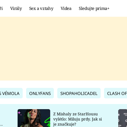
ři
Virály
Sex a vztahy
Videa
Sledujte prima+
Showbyznys
Extrém
VIRÁLY
KURIOZITY
VIDEA
KVÍZY
S VÉMOLA
ONLYFANS
SHOPAHOLICADEL
CLASH OF
Z Mishaly ze StarHousu
vylétlo: Miluju prdy. Jak si
co
je značkuje?