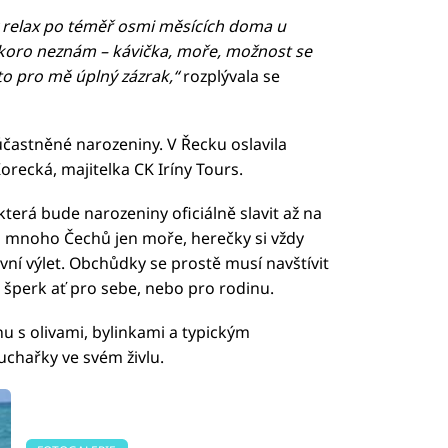
ný relax po téměř osmi měsících doma u
skoro neznám – kávička, moře, možnost se
 to pro mě úplný zázrak,“
rozplývala se
účastněné narozeniny. V Řecku oslavila
orecká, majitelka CK Iríny Tours.
terá bude narozeniny oficiálně slavit až na
o mnoho Čechů jen moře, herečky si vždy
vní výlet. Obchůdky se prostě musí navštívit
 šperk ať pro sebe, nebo pro rodinu.
u s olivami, bylinkami a typickým
chařky ve svém živlu.