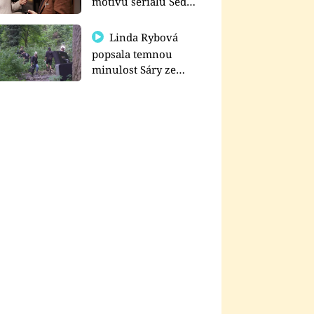
motivu seriálu Sedm
schodů k moci
Linda Rybová
popsala temnou
minulost Sáry ze
seriálu Zákony vlka