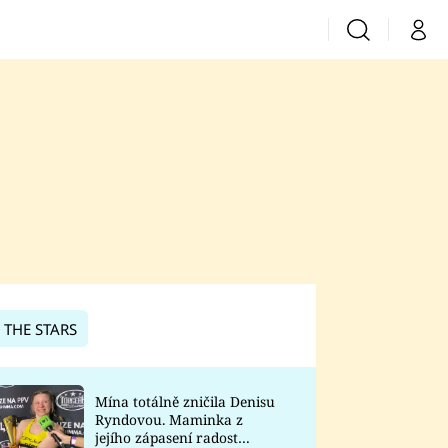
Vyhledávání
Můj 
Prima+
CNN Prima News
Prima Fresh
Prima Living
Prima Zoom
 THE STARS
Prima Lajk
Mína totálně zničila Denisu
Ryndovou. Maminka z
Sledujte nás
jejího zápasení radost