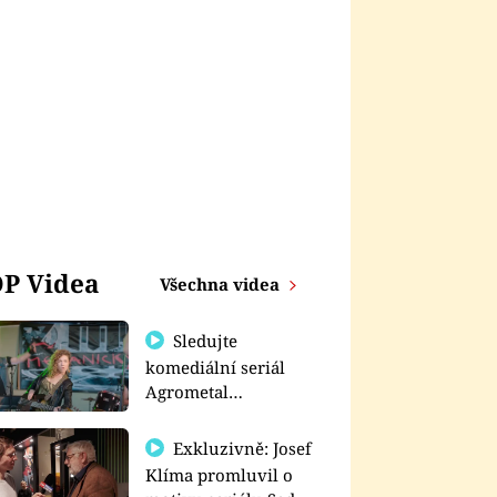
P Videa
Všechna videa
Sledujte
komediální seriál
Agrometal
exkluzivně na
prima+
Exkluzivně: Josef
Klíma promluvil o