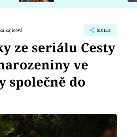
ka Zajícová
SDÍLET
y ze seriálu Cesty
narozeniny ve
y společně do