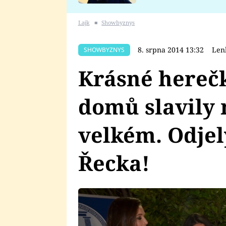
se v Plzni stalo
Lajk
■
Showbyznys
8. srpna 2014 13:32
Len
SHOWBYZNYS
Krásné herečk
domů slavily 
velkém. Odjel
Řecka!