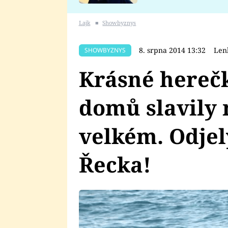
se v Plzni stalo
Lajk
■
Showbyznys
8. srpna 2014 13:32
Len
SHOWBYZNYS
Krásné herečk
domů slavily 
velkém. Odjel
Řecka!