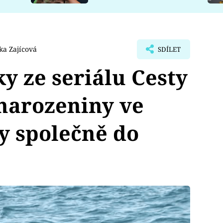
ka Zajícová
SDÍLET
y ze seriálu Cesty
narozeniny ve
y společně do