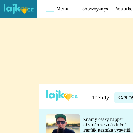
Menu
Showbyznys
Youtube
Youtuberky
Youtubeři
SHOPAHOLICADEL
FATTYPILLOW
ANNA ŠULC
FREESCOOT
SUGAR DENNY
ADAM KAJUMI
LADUŠKA
TADEÁŠ KUBĚNKA
DOMINIKA
DATEL
Trendy:
KARLO
MYSLIVCOVÁ
Známý český rapper
obviněn ze znásilnění:
Parťák Řezníka vysvětlil, 