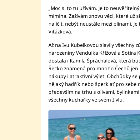
„Moc si to tu užívám. Je to neuvěřitel
mimina. Zažívám znovu věci, které už 
nalíčit, nebýt neustále mezi plínami. Je
Vitázková.
Až na Ivu Kubelkovou slavily všechny z
narozeniny Vendulka Křížová a Sotira K
dostala i Kamila Špráchalová, která bude
Řecko znamená pro mnoho Čechů jen mo
nákupy i atraktivní výlet. Obchůdky se 
nějaký hadřík nebo šperk ať pro sebe 
především na trhu s olivami, bylinkam
všechny kuchařky ve svém živlu.