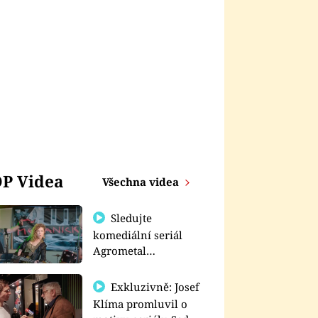
P Videa
Všechna videa
Sledujte
komediální seriál
Agrometal
exkluzivně na
prima+
Exkluzivně: Josef
Klíma promluvil o