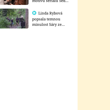
motivu seriálu Sedm
schodů k moci
Linda Rybová
popsala temnou
minulost Sáry ze
seriálu Zákony vlka