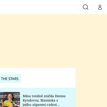
Vyhledávání
Můj 
Prima+
CNN Prima News
Prima Fresh
Prima Living
Prima Zoom
 THE STARS
Prima Lajk
Mína totálně zničila Denisu
Ryndovou. Maminka z
Sledujte nás
jejího zápasení radost