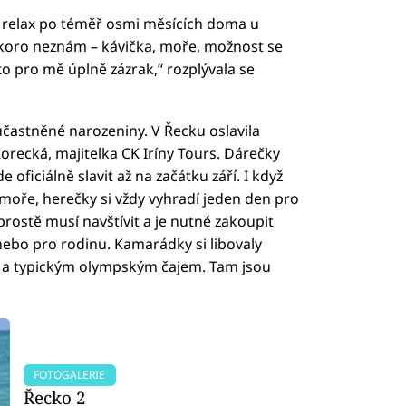
ný relax po téměř osmi měsících doma u
skoro neznám – kávička, moře, možnost se
 to pro mě úplně zázrak,“ rozplývala se
účastněné narozeniny. V Řecku oslavila
orecká, majitelka CK Iríny Tours. Dárečky
 oficiálně slavit až na začátku září. I když
ře, herečky si vždy vyhradí jeden den pro
prostě musí navštívit a je nutné zakoupit
nebo pro rodinu. Kamarádky si libovaly
i a typickým olympským čajem. Tam jsou
FOTOGALERIE
Řecko 2