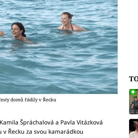
TO
Cesty domů řádily v Řecku
 Kamila Špráchalová a Pavla Vitázková
ou v Řecku za svou kamarádkou