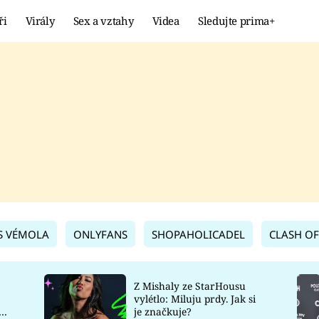
ři
Virály
Sex a vztahy
Videa
Sledujte prima+
Showbyznys
Extrém
VIRÁLY
KURIOZITY
VIDEA
KVÍZY
S VÉMOLA
ONLYFANS
SHOPAHOLICADEL
CLASH OF
Z Mishaly ze StarHousu
vylétlo: Miluju prdy. Jak si
co
je značkuje?