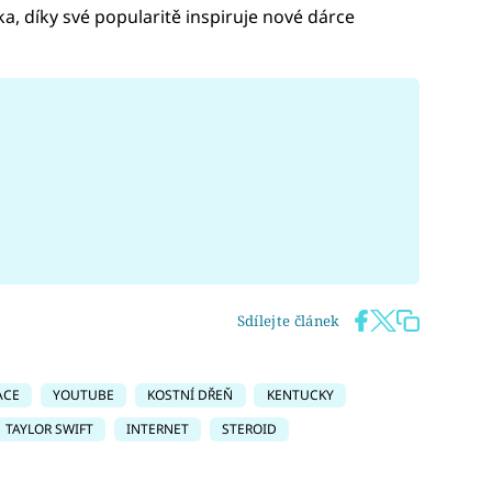
ka, díky své popularitě inspiruje nové dárce
Sdílejte článek
ACE
YOUTUBE
KOSTNÍ DŘEŇ
KENTUCKY
TAYLOR SWIFT
INTERNET
STEROID