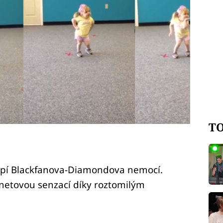
TO
trpí Blackfanova-Diamondova nemocí.
ernetovou senzací díky roztomilým