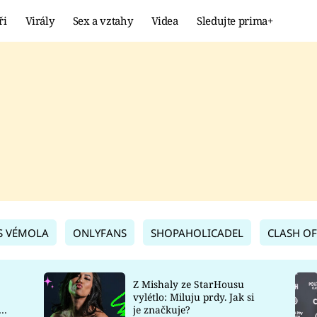
ři
Virály
Sex a vztahy
Videa
Sledujte prima+
Showbyznys
Extrém
VIRÁLY
KURIOZITY
VIDEA
KVÍZY
S VÉMOLA
ONLYFANS
SHOPAHOLICADEL
CLASH OF
Z Mishaly ze StarHousu
vylétlo: Miluju prdy. Jak si
co
je značkuje?