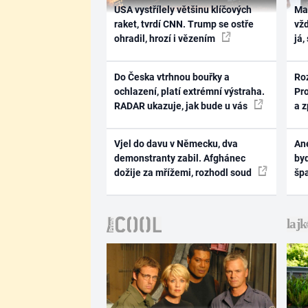
USA vystřílely většinu klíčových
Ma
raket, tvrdí CNN. Trump se ostře
vž
ohradil, hrozí i vězením
já,
Do Česka vtrhnou bouřky a
Ro
ochlazení, platí extrémní výstraha.
Pr
RADAR ukazuje, jak bude u vás
a 
Vjel do davu v Německu, dva
Ane
demonstranty zabil. Afghánec
byd
dožije za mřížemi, rozhodl soud
šp