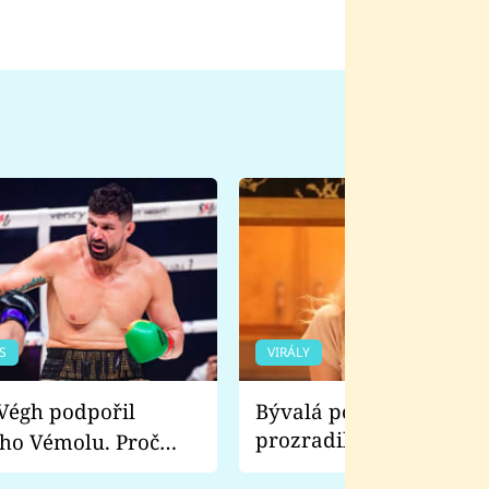
S
VIRÁLY
Bývalá pornoherečka
prozradila, co ji šokova
ho Vémolu. Proč
natáčení Euforie. Vážně
ji zápasit s ním než