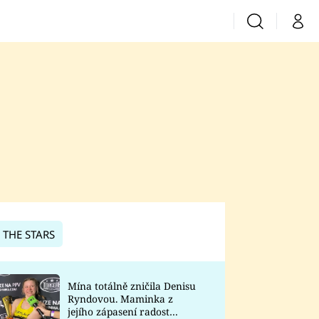
Vyhledávání
Můj 
Prima+
CNN Prima News
Prima Fresh
Prima Living
Prima Zoom
 THE STARS
Prima Lajk
Mína totálně zničila Denisu
Ryndovou. Maminka z
Sledujte nás
jejího zápasení radost