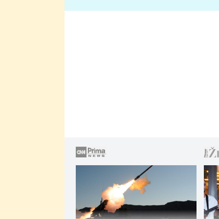
lže o své nevěře?