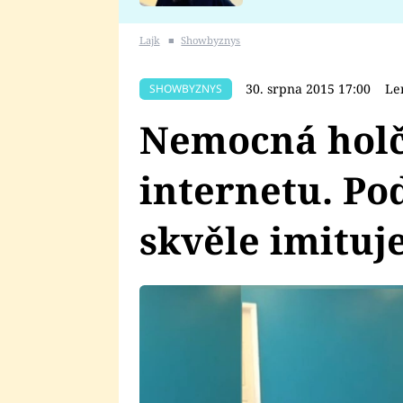
se v Plzni stalo
Lajk
■
Showbyznys
30. srpna 2015 17:00
Le
SHOWBYZNYS
Nemocná holč
internetu. Pod
skvěle imituje