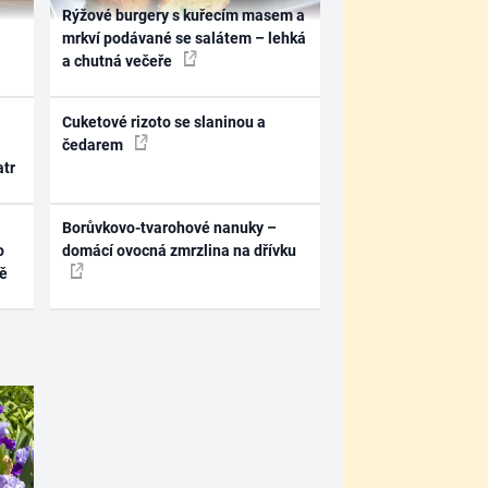
Rýžové burgery s kuřecím masem a
mrkví podávané se salátem – lehká
a chutná večeře
Cuketové rizoto se slaninou a
čedarem
atr
Borůvkovo-tvarohové nanuky –
o
domácí ovocná zmrzlina na dřívku
ně