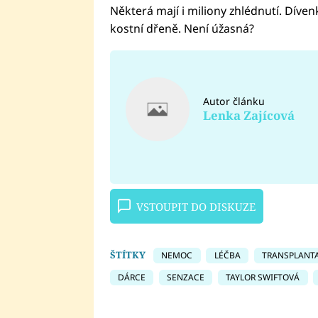
Některá mají i miliony zhlédnutí. Díven
kostní dřeně. Není úžasná?
Autor článku
Lenka Zajícová
VSTOUPIT DO DISKUZE
ŠTÍTKY
NEMOC
LÉČBA
TRANSPLANT
DÁRCE
SENZACE
TAYLOR SWIFTOVÁ