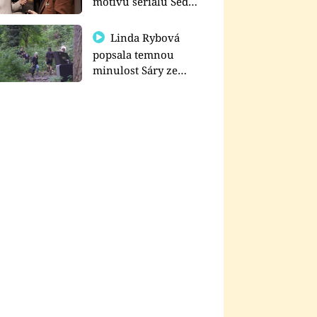
motivu seriálu Sedm
schodů k moci
Linda Rybová
popsala temnou
minulost Sáry ze
seriálu Zákony vlka