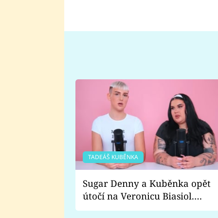
TADEÁŠ KUBĚNKA
Sugar Denny a Kuběnka opět
útočí na Veronicu Biasiol.
Proč je podle nich falešná a