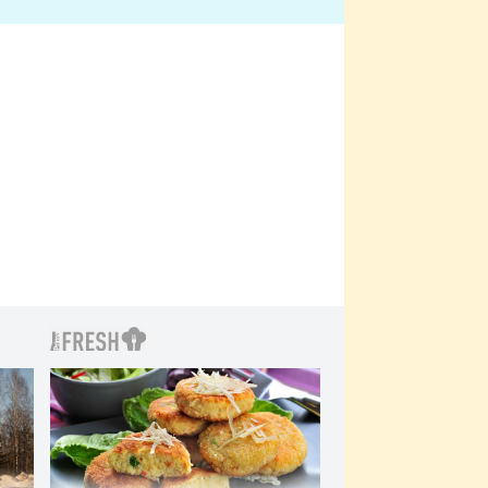
bylo drsnější než hanba
 Kinclem?
filmy?