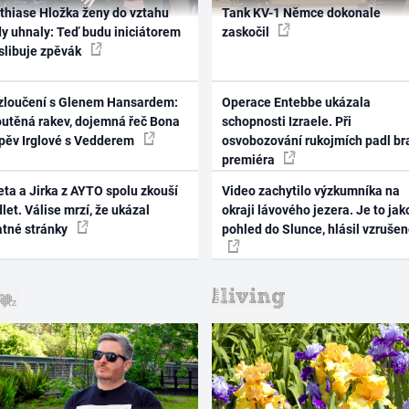
thiase Hložka ženy do vztahu
Tank KV-1 Němce dokonale
dy uhnaly: Teď budu iniciátorem
zaskočil
 slibuje zpěvák
zloučení s Glenem Hansardem:
Operace Entebbe ukázala
outěná rakev, dojemná řeč Bona
schopnosti Izraele. Při
zpěv Irglové s Vedderem
osvobozování rukojmích padl br
premiéra
ta a Jirka z AYTO spolu zkouší
Video zachytilo výzkumníka na
let. Válise mrzí, že ukázal
okraji lávového jezera. Je to jak
atné stránky
pohled do Slunce, hlásil vzruše