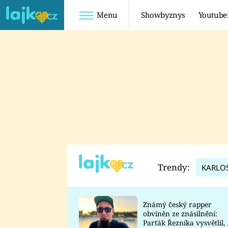
Menu
Showbyznys
Youtube
Youtuberky
Youtubeři
SHOPAHOLICADEL
FATTYPILLOW
ANNA ŠULC
FREESCOOT
SUGAR DENNY
ADAM KAJUMI
LADUŠKA
TADEÁŠ KUBĚNKA
DOMINIKA
DATEL
Trendy:
KARLO
MYSLIVCOVÁ
Známý český rapper
obviněn ze znásilnění:
Parťák Řezníka vysvětlil, 