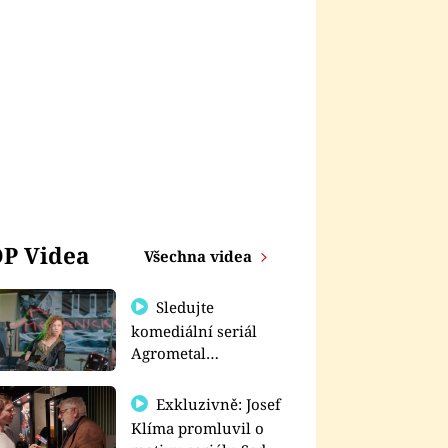
P Videa
Všechna videa
Sledujte
komediální seriál
Agrometal
exkluzivně na
prima+
Exkluzivně: Josef
Klíma promluvil o