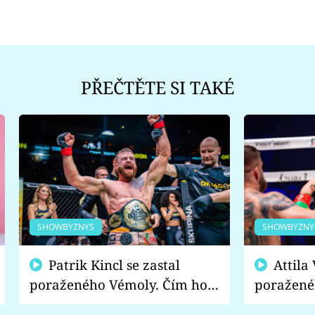
PŘEČTĚTE SI TAKÉ
SHOWBYZNYS
SHOWBYZNY
Patrik Kincl se zastal
Attila Végh podpořil
poraženého Vémoly. Čím ho
poražené
fanoušci naštvali?
chce radě