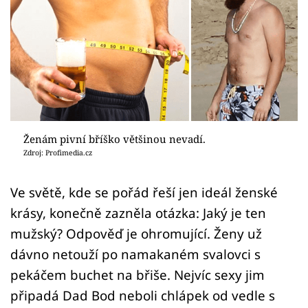
Sex a vztahy
Videa
Sledujte prima+
Přihlášení
Ženám pivní bříško většinou nevadí.
Zdroj: Profimedia.cz
Sledujte nás
Ve světě, kde se pořád řeší jen ideál ženské
krásy, konečně zazněla otázka: Jaký je ten
mužský? Odpověď je ohromující. Ženy už
dávno netouží po namakaném svalovci s
pekáčem buchet na břiše. Nejvíc sexy jim
připadá Dad Bod neboli chlápek od vedle s