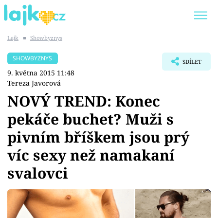
Lajk
■
Showbyznys
Trendy:
KARLOS VÉMOLA
ONLYFANS
SHOWBYZNYS
SDÍLET
SHOPAHOLICADEL
CLASH OF THE STARS
9. května 2015 11:48
Tereza Javorová
NOVÝ TREND: Konec
pekáče buchet? Muži s
Témata
pivním bříškem jsou prý
Showbyznys
víc sexy než namakaní
svalovci
Youtubeři
Virály