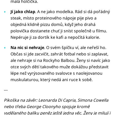
malá holčička.
Jí jako chlap
. A ne jako modelka. Rád si dá pořádný
steak, místo proteinového nápoje pije pivo a
objedná klidně pizzu domů, když jeho drahá
polovička dostanete chuť ji sníst společně u filmu.
Nepéruje ji za dortík ke kafi a nepočítá kalorie.
Na nic si nehraje
. O svém špíčku ví, ale neřeší ho.
Občas si jde zacvičit, zahrát fotbal nebo si zaplavat,
ale nehraje si na Rockyho Balbou. Ženy si navíc jako
otce svých dětí takového muže dokážou představit
lépe než vyrýsovaného svalovce s naolejovanou
muskulaturou, který nedá ani ruce k sobě.
---
Pikoška na závěr: Leonarda Di Capria, Simona Cowella
nebo třeba George Cloonyho spojuje kromě
vydělaného balíku peněz ještě jedna věc. Ženy je milují i