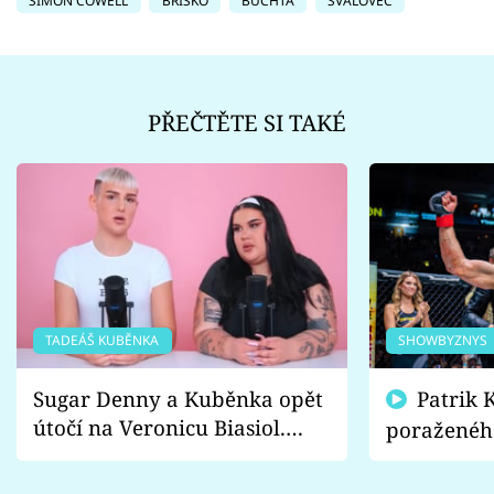
SIMON COWELL
BŘÍŠKO
BUCHTA
SVALOVEC
PŘEČTĚTE SI TAKÉ
TADEÁŠ KUBĚNKA
SHOWBYZNYS
Sugar Denny a Kuběnka opět
Patrik Kincl se zastal
útočí na Veronicu Biasiol.
poraženéh
Proč je podle nich falešná a
fanoušci n
lže o své nevěře?