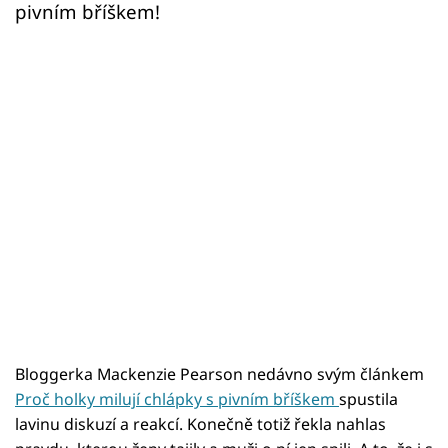
pivním bříškem!
Bloggerka Mackenzie Pearson nedávno svým článkem
Proč holky milují chlápky s pivním bříškem
spustila
lavinu diskuzí a reakcí. Konečně totiž řekla nahlas