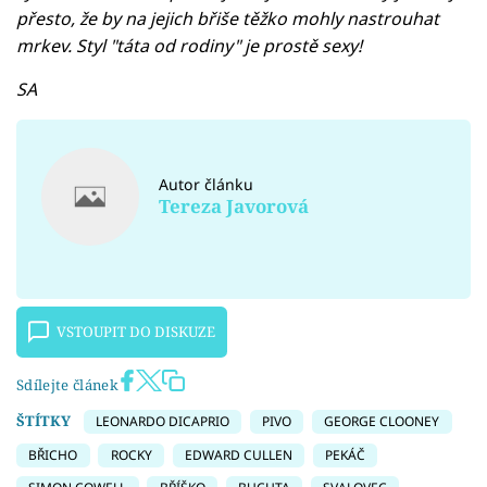
přesto, že by na jejich břiše těžko mohly nastrouhat
mrkev. Styl "táta od rodiny" je prostě sexy!
SA
Autor článku
Tereza Javorová
VSTOUPIT DO DISKUZE
Sdílejte článek
ŠTÍTKY
LEONARDO DICAPRIO
PIVO
GEORGE CLOONEY
BŘICHO
ROCKY
EDWARD CULLEN
PEKÁČ