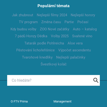
Populární témata
Jak zhubnout
Nejlepší filmy 2024
Nejlepší horory
TV program
Změna času
Partie
Počasí
Kdy budou volby
ZOO Nové začátky
Auto – katalog
7 pádů Honzy Dědka
Volby 2025
Svařené víno
Tatarák podle Pohlreicha
Aloe vera
Pěstování lichořeřišnice
Výpočet ascendentu
Tvarohové knedlíky
Nejlepší palačinky
Švestkový koláč
O FTV Prima
Management