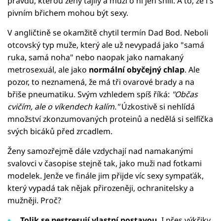
pravdu, kterou ženy tajily a muži o ní jen snili. A to, že i s
pivním břichem mohou být sexy.
V angličtině se okamžitě chytil termín Dad Bod. Neboli
otcovský typ muže, který ale už nevypadá jako "samá
ruka, samá noha" nebo naopak jako namakaný
metrosexuál, ale jako
normální obyčejný chlap
. Ale
pozor, to neznamená, že má tři ovarové brady a na
břiše pneumatiku. Svým vzhledem spíš říká:
"Občas
cvičím, ale o víkendech kalím."
Úzkostivě si nehlídá
množství zkonzumovaných proteinů a nedělá si selfíčka
svých bicáků před zrcadlem.
Ženy samozřejmě dále vzdychají nad namakanými
svalovci v časopise stejně tak, jako muži nad fotkami
modelek. Jenže ve finále jim přijde víc sexy sympaťák,
který vypadá tak nějak přirozeněji, ochranitelsky a
mužněji. Proč?
Tolik se nestresují vlastní postavou.
I přes výkřiky,