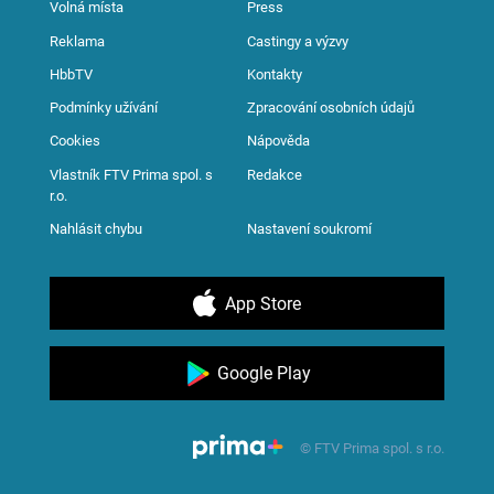
Volná místa
Press
Reklama
Castingy a výzvy
HbbTV
Kontakty
Podmínky užívání
Zpracování osobních údajů
Cookies
Nápověda
Vlastník FTV Prima spol. s
Redakce
r.o.
Nahlásit chybu
Nastavení soukromí
App Store
Google Play
© FTV Prima spol. s r.o.