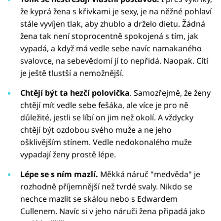
že kyprá žena s křivkami je sexy, je na něžné pohlaví
stále vyvíjen tlak, aby zhublo a drželo dietu. Žádná
žena tak není stoprocentně spokojená s tím, jak
vypadá, a když má vedle sebe navíc namakaného
svalovce, na sebevědomí jí to nepřidá. Naopak. Cítí
je ještě tlustší a nemožnější.
Chtějí být ta hezčí polovička
. Samozřejmě, že ženy
chtějí mít vedle sebe fešáka, ale více je pro ně
důležité, jestli se líbí on jim než okolí. A vždycky
chtějí být ozdobou svého muže a ne jeho
ošklivějším stínem. Vedle nedokonalého muže
vypadají ženy prostě lépe.
Lépe se s ním mazlí.
Měkká náruč "medvěda" je
rozhodně příjemnější než tvrdé svaly. Nikdo se
nechce mazlit se skálou nebo s Edwardem
Cullenem. Navíc si v jeho náruči žena připadá jako