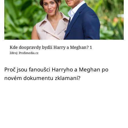
Sex a vztahy
Videa
Sledujte prima+
Přihlášení
Kde doopravdy bydlí Harry a Meghan? 1
Zdroj: Profimedia.cz
Sledujte nás
Proč jsou fanoušci Harryho a Meghan po
novém dokumentu zklamaní?