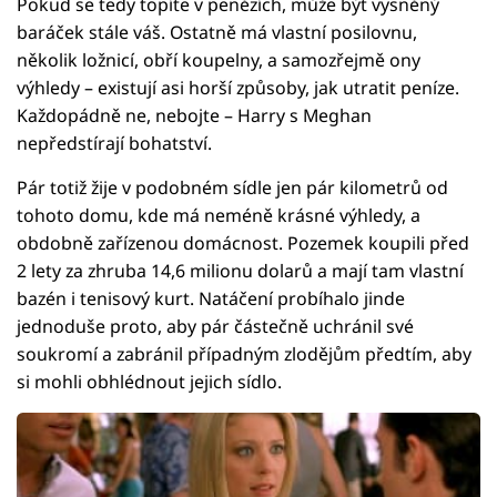
Pokud se tedy topíte v penězích, může být vysněný
baráček stále váš. Ostatně má vlastní posilovnu,
několik ložnicí, obří koupelny, a samozřejmě ony
výhledy – existují asi horší způsoby, jak utratit peníze.
Každopádně ne, nebojte – Harry s Meghan
nepředstírají bohatství.
Pár totiž žije v podobném sídle jen pár kilometrů od
tohoto domu, kde má neméně krásné výhledy, a
obdobně zařízenou domácnost. Pozemek koupili před
2 lety za zhruba 14,6 milionu dolarů a mají tam vlastní
bazén i tenisový kurt. Natáčení probíhalo jinde
jednoduše proto, aby pár částečně uchránil své
soukromí a zabránil případným zlodějům předtím, aby
si mohli obhlédnout jejich sídlo.