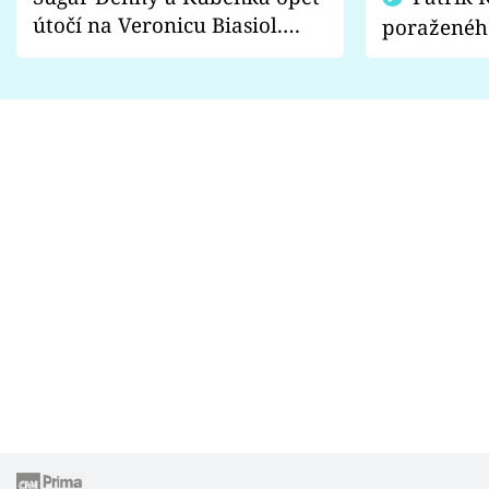
útočí na Veronicu Biasiol.
poraženéh
Proč je podle nich falešná a
fanoušci n
lže o své nevěře?