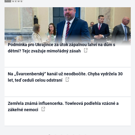
Podmínka pro Ukrajince za útok zápalnou lahví na dům s
dětmi? Tejc zvažuje mimořádný zásah
Na „Švarcenberský“ kanál už neodbočíte. Chyba vydržela 30
let, teď ceduli celou odstraní
Zemřela známá influencerka. Towleová podlehla vzácné a
zákeřné nemoci