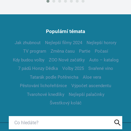
Populární témata
Jak zhubnout
Nejlepší filmy 2024
Nejlepší horory
TV program
Změna času
Partie
Počasí
Kdy budou volby
ZOO Nové začátky
Auto – katalog
7 pádů Honzy Dědka
Volby 2025
Svařené víno
Tatarák podle Pohlreicha
Aloe vera
Pěstování lichořeřišnice
Výpočet ascendentu
Tvarohové knedlíky
Nejlepší palačinky
Švestkový koláč