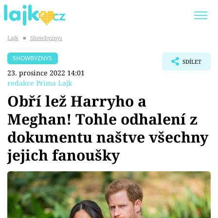
Lajk
■
Showbyznys
Trendy:
KARLOS VÉMOLA
ONLYFANS
SHOWBYZNYS
SDÍLET
SHOPAHOLICADEL
CLASH OF THE STARS
23. prosince 2022 14:01
redakce Prima Lajk
Obří lež Harryho a
Meghan! Tohle odhalení z
Témata
dokumentu naštve všechny
Showbyznys
jejich fanoušky
Youtubeři
Virály