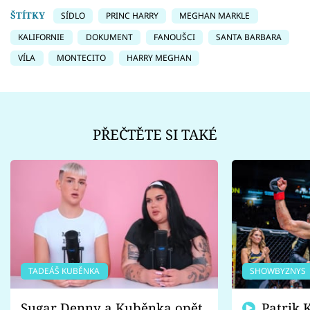
ŠTÍTKY
SÍDLO
PRINC HARRY
MEGHAN MARKLE
KALIFORNIE
DOKUMENT
FANOUŠCI
SANTA BARBARA
VÍLA
MONTECITO
HARRY MEGHAN
PŘEČTĚTE SI TAKÉ
TADEÁŠ KUBĚNKA
SHOWBYZNYS
Sugar Denny a Kuběnka opět
Patrik Kincl se zastal